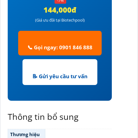
-7%
144,000đ
(Giá ưu đãi tại Biotechpool)
📞 Gọi ngay: 0901 846 888
📝 Gửi yêu cầu tư vấn
Thông tin bổ sung
Thương hiệu