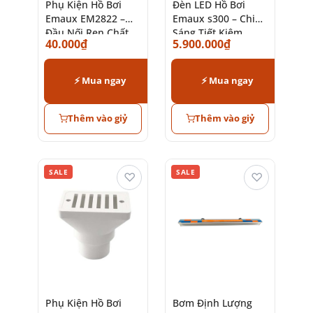
Phụ Kiện Hồ Bơi
Đèn LED Hồ Bơi
Emaux EM2822 –
Emaux s300 – Chiếu
Đầu Nối Ren Chất
Sáng Tiết Kiệm
40.000
₫
5.900.000
₫
Lượng Cao
Năng Lượng
⚡ Mua ngay
⚡ Mua ngay
Thêm vào giỷ
Thêm vào giỷ
SALE
SALE
♡
♡
Phụ Kiện Hồ Bơi
Bơm Định Lượng