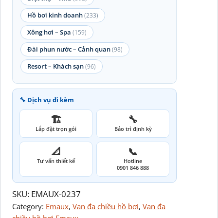
Hồ bơi kinh doanh
(233)
Xông hơi – Spa
(159)
Đài phun nước – Cảnh quan
(98)
Resort – Khách sạn
(96)
🔧 Dịch vụ đi kèm
🏗️
🔧
Lắp đặt trọn gói
Bảo trì định kỳ
📐
📞
Tư vấn thiết kế
Hotline
0901 846 888
SKU:
EMAUX-0237
Category:
Emaux
, 
Van đa chiều hồ bơi
, 
Van đa
chiều hồ bơi Emaux