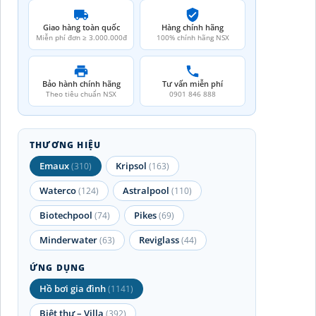
Giao hàng toàn quốc
Hàng chính hãng
Miễn phí đơn ≥ 3.000.000đ
100% chính hãng NSX
Bảo hành chính hãng
Tư vấn miễn phí
Theo tiêu chuẩn NSX
0901 846 888
THƯƠNG HIỆU
Emaux
Kripsol
(310)
(163)
Waterco
Astralpool
(124)
(110)
Biotechpool
Pikes
(74)
(69)
Minderwater
Reviglass
(63)
(44)
ỨNG DỤNG
Hồ bơi gia đình
(1141)
Biệt thự – Villa
(392)