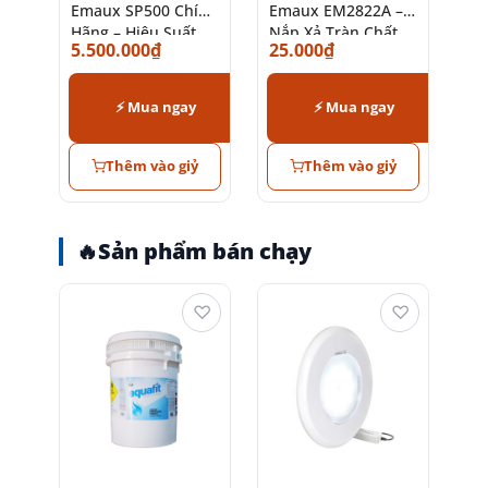
Emaux SP500 Chính
Emaux EM2822A –
Hãng – Hiệu Suất
Nắp Xả Tràn Chất
5.500.000
₫
25.000
₫
Lọc Cao
Lượng Cao
⚡ Mua ngay
⚡ Mua ngay
Thêm vào giỷ
Thêm vào giỷ
🔥
Sản phẩm bán chạy
♡
♡