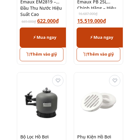
Emaux EM2819 –
Emaux PB 25L
Đầu Thu Nước Hiệu
Chính Hãng – Hiệu
Suất Cao
Suất Cao
16.687.000
₫
622.000
₫
15.519.000
₫
669.000
₫
⚡ Mua ngay
⚡ Mua ngay
Thêm vào giỷ
Thêm vào giỷ
♡
♡
Bộ Lọc Hồ Bơi
Phụ Kiện Hồ Bơi