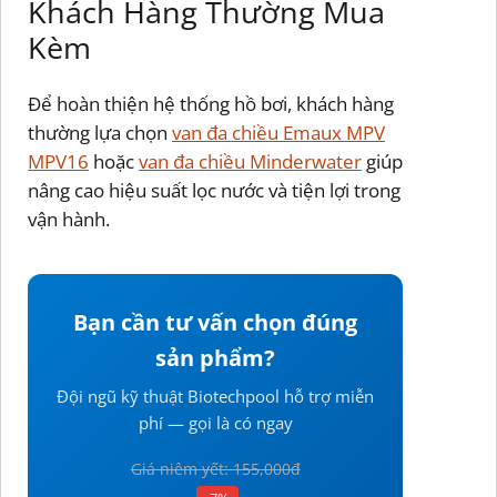
Khách Hàng Thường Mua
Kèm
Để hoàn thiện hệ thống hồ bơi, khách hàng
thường lựa chọn
van đa chiều Emaux MPV
MPV16
hoặc
van đa chiều Minderwater
giúp
nâng cao hiệu suất lọc nước và tiện lợi trong
vận hành.
Bạn cần tư vấn chọn đúng
sản phẩm?
Đội ngũ kỹ thuật Biotechpool hỗ trợ miễn
phí — gọi là có ngay
Giá niêm yết: 155,000đ