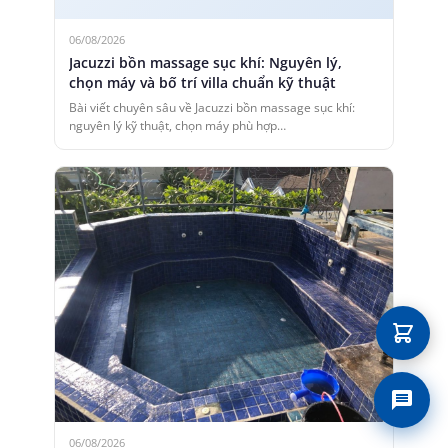
06/08/2026
Jacuzzi bồn massage sục khí: Nguyên lý,
chọn máy và bố trí villa chuẩn kỹ thuật
Bài viết chuyên sâu về Jacuzzi bồn massage sục khí:
nguyên lý kỹ thuật, chọn máy phù hợp…
Liên 
06/08/2026