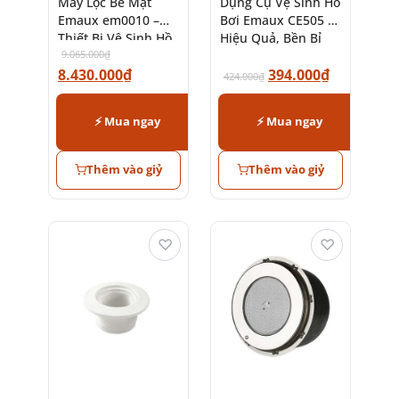
Máy Lọc Bề Mặt
Dụng Cụ Vệ Sinh Hồ
Emaux em0010 –
Bơi Emaux CE505 –
Thiết Bị Vệ Sinh Hồ
Hiệu Quả, Bền Bỉ
Bơi Chính Hãng
9.065.000
₫
8.430.000
₫
394.000
₫
424.000
₫
⚡ Mua ngay
⚡ Mua ngay
Thêm vào giỷ
Thêm vào giỷ
♡
♡