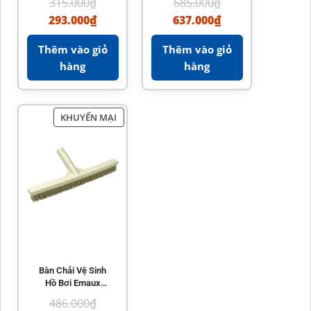
315.000
₫
685.000
₫
Lượng Chính Hãng
Bền Bỉ
293.000
₫
637.000
₫
Thêm vào giỏ
Thêm vào giỏ
hàng
hàng
KHUYẾN MẠI
Bàn Chải Vệ Sinh
Hồ Bơi Emaux
CE205 – Chất Liệu
486.000
₫
Cao Cấp