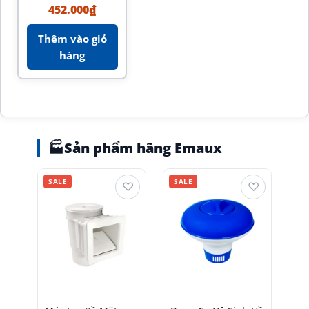
452.000
₫
Thêm vào giỏ
hàng
🏭
Sản phẩm hãng Emaux
SALE
SALE
♡
♡