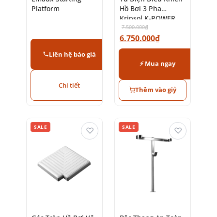
Platform
Hồ Bơi 3 Pha
Kripsol K-POWER
7.500.000
₫
6.750.000
₫
Liên hệ báo giá
⚡ Mua ngay
Chi tiết
Thêm vào giỷ
SALE
SALE
♡
♡