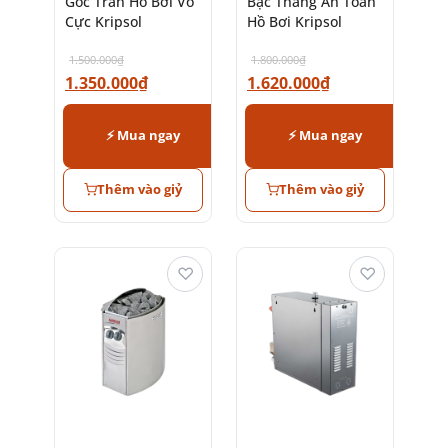
Góc Tràn Hồ Bơi Vô
Bậc Thang An Toàn
Cực Kripsol
Hồ Bơi Kripsol
1.500.000
₫
1.800.000
₫
1.350.000
₫
1.620.000
₫
⚡ Mua ngay
⚡ Mua ngay
Thêm vào giỷ
Thêm vào giỷ
♡
♡