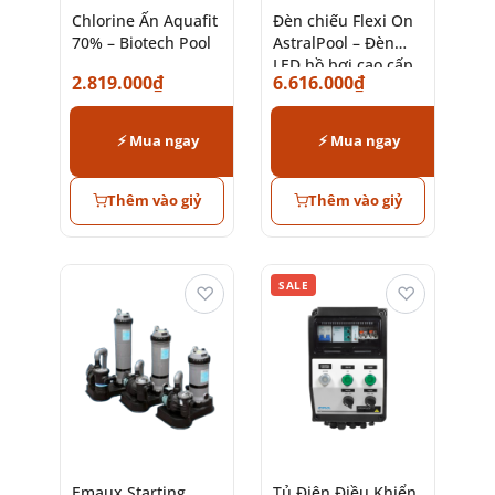
Chlorine Ấn Aquafit
Đèn chiếu Flexi On
70% – Biotech Pool
AstralPool – Đèn
LED hồ bơi cao cấp
2.819.000
₫
6.616.000
₫
chính hãng
⚡ Mua ngay
⚡ Mua ngay
Thêm vào giỷ
Thêm vào giỷ
SALE
♡
♡
Emaux Starting
Tủ Điện Điều Khiển