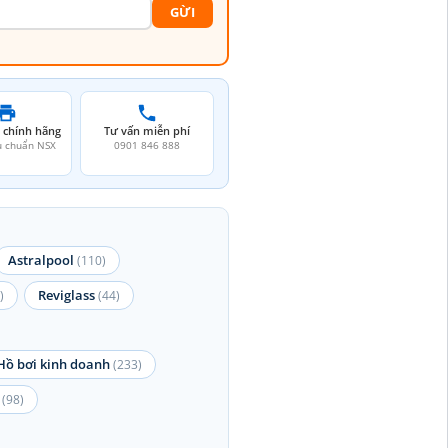
GỪI
 chính hãng
Tư vấn miễn phí
u chuẩn NSX
0901 846 888
Astralpool
(110)
Reviglass
)
(44)
Hồ bơi kinh doanh
(233)
(98)