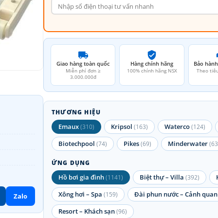
Giao hàng toàn quốc
Hàng chính hãng
Bảo hành
Miễn phí đơn ≥
100% chính hãng NSX
Theo tiê
3.000.000đ
THƯƠNG HIỆU
Emaux
Kripsol
Waterco
(310)
(163)
(124)
Biotechpool
Pikes
Minderwater
(74)
(69)
(63
ỨNG DỤNG
Hồ bơi gia đình
Biệt thự – Villa
(1141)
(392)
Xông hơi – Spa
Đài phun nước – Cảnh quan
(159)
Zalo
Resort – Khách sạn
(96)