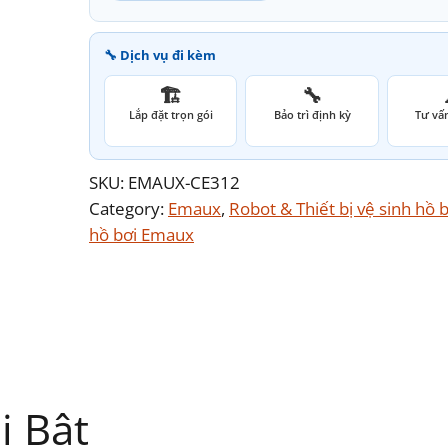
🔧 Dịch vụ đi kèm
🏗️
🔧
Lắp đặt trọn gói
Bảo trì định kỳ
Tư vấn
SKU:
EMAUX-CE312
Category:
Emaux
, 
Robot & Thiết bị vệ sinh hồ b
hồ bơi Emaux
i Bật