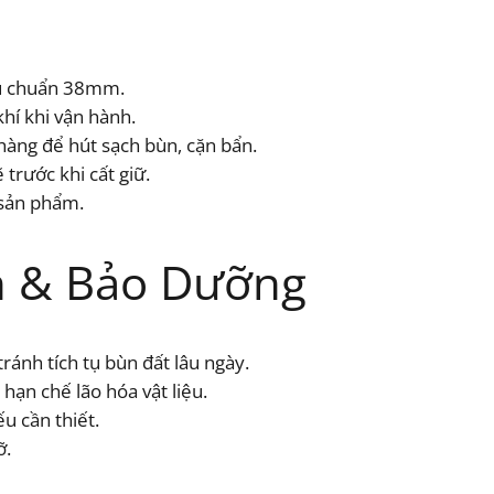
êu chuẩn 38mm.
hí khi vận hành.
hàng để hút sạch bùn, cặn bẩn.
 trước khi cất giữ.
ọ sản phẩm.
 & Bảo Dưỡng
ránh tích tụ bùn đất lâu ngày.
hạn chế lão hóa vật liệu.
ếu cần thiết.
ỡ.