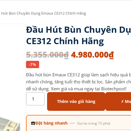
u Hút Bùn Chuyên Dụng Emaux CE312 Chính Hãng
Đầu Hút Bùn Chuyên D
CE312 Chính Hãng
5.355.000
₫
4.980.000
₫
-7%
Đầu hút bùn Emaux CE312 giúp làm sạch hiệu quả bù
nhanh chóng, tăng tuổi thọ thiết bị lọc. Sản phẩm c
dễ sử dụng. Xem giá và mua ngay tại Biotechpool!
Thêm vào giỏ hàng
⚡ Mu
☎️
—
Đặt hàng nhanh
Gọi lại trong 15 phút