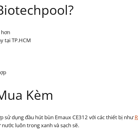
Biotechpool?
ẻ hơn
ày tại TP.HCM
hợp
 Mua Kèm
hợp sử dụng đầu hút bùn Emaux CE312 với các thiết bị như
R
nước luôn trong xanh và sạch sẽ.