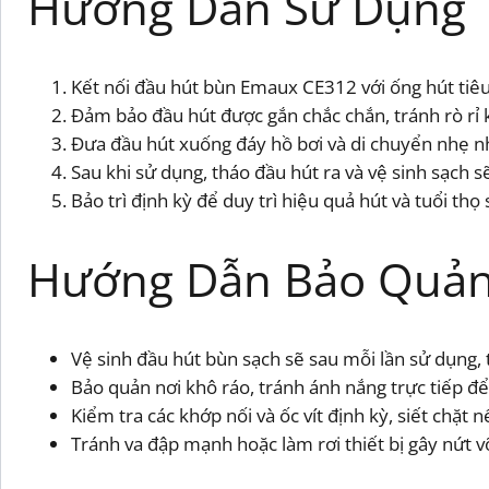
Hướng Dẫn Sử Dụng
Kết nối đầu hút bùn Emaux CE312 với ống hút ti
Đảm bảo đầu hút được gắn chắc chắn, tránh rò rỉ k
Đưa đầu hút xuống đáy hồ bơi và di chuyển nhẹ n
Sau khi sử dụng, tháo đầu hút ra và vệ sinh sạch sẽ
Bảo trì định kỳ để duy trì hiệu quả hút và tuổi th
Hướng Dẫn Bảo Quản
Vệ sinh đầu hút bùn sạch sẽ sau mỗi lần sử dụng, t
Bảo quản nơi khô ráo, tránh ánh nắng trực tiếp để 
Kiểm tra các khớp nối và ốc vít định kỳ, siết chặt n
Tránh va đập mạnh hoặc làm rơi thiết bị gây nứt v