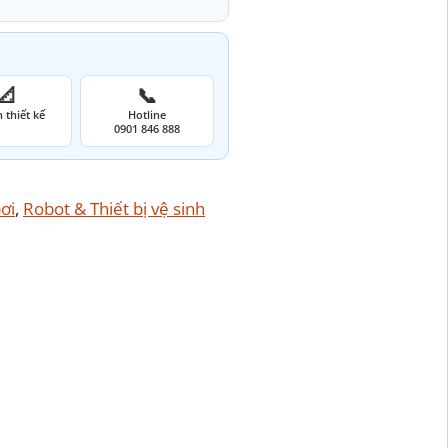
📐
📞
 thiết kế
Hotline
0901 846 888
ơi
, 
Robot & Thiết bị vệ sinh