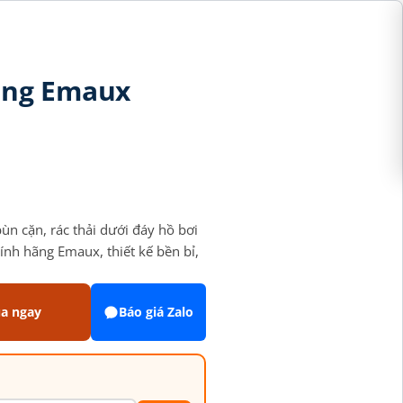
ụng Emaux
n cặn, rác thải dưới đáy hồ bơi
hính hãng Emaux, thiết kế bền bỉ,
a ngay
Báo giá Zalo