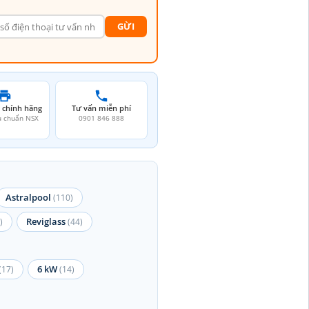
GỪI
 chính hãng
Tư vấn miễn phí
u chuẩn NSX
0901 846 888
Astralpool
(110)
Reviglass
)
(44)
6 kW
(17)
(14)