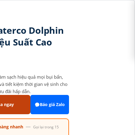
aterco Dolphin
iệu Suất Cao
làm sạch hiệu quả mọi bụi bẩn,
à tiết kiệm thời gian vệ sinh cho
ưu đãi hấp dẫn.
a ngay
Báo giá Zalo
—
hàng nhanh
Gọi lại trong 15