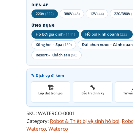
ĐIỆN ÁP
220V
380V
12V
220/380V
(222)
(48)
(44)
(
ỨNG DỤNG
Hồ bơi gia đình
Hồ bơi kinh doanh
(1141)
(233)
Xông hơi – Spa
Đài phun nước – Cảnh quan
(159)
Resort – Khách sạn
(96)
🔧 Dịch vụ đi kèm
🏗️
🔧
Lắp đặt trọn gói
Bảo trì định kỳ
Tư vấn
SKU:
WATERCO-0001
Category:
Robot & Thiết bị vệ sinh hồ bơi
, 
Robot
Waterco
, 
Waterco