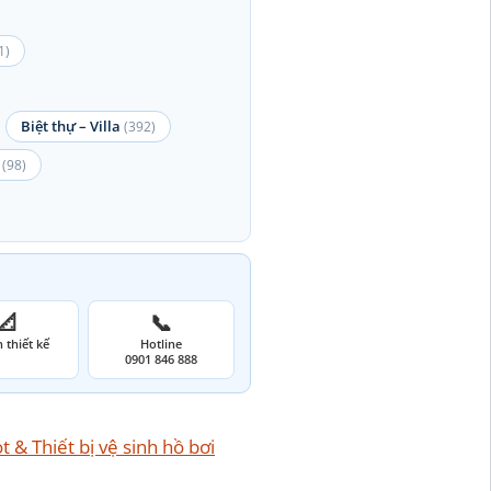
1)
Biệt thự – Villa
(392)
(98)
📐
📞
 thiết kế
Hotline
0901 846 888
 & Thiết bị vệ sinh hồ bơi