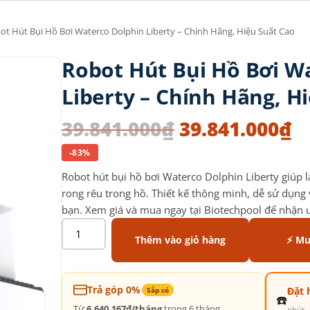
ot Hút Bụi Hồ Bơi Waterco Dolphin Liberty – Chính Hãng, Hiệu Suất Cao
Robot Hút Bụi Hồ Bơi W
Liberty – Chính Hãng, H
39.841.000
₫
39.841.000
₫
-83%
Robot hút bụi hồ bơi Waterco Dolphin Liberty giúp 
rong rêu trong hồ. Thiết kế thông minh, dễ sử dụng v
bạn. Xem giá và mua ngay tại Biotechpool để nhận 
Thêm vào giỏ hàng
⚡ Mu
Trả góp 0%
Đặt 
Sắp có
☎️
Từ
6.640.167đ/tháng
trong 6 tháng.
phút