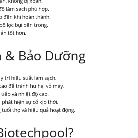
àn, không bị xoắn.
 độ làm sạch phù hợp.
o đến khi hoàn thành.
bộ lọc bụi bên trong.
uản tốt hơn.
 & Bảo Dưỡng
 trì hiệu suất làm sạch.
cao để tránh hư hại vỏ máy.
 tiếp và nhiệt độ cao.
 phát hiện sự cố kịp thời.
tuổi thọ và hiệu quả hoạt động.
Biotechpool?