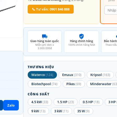
📞 Tư vấn: 0901 846 888
Giao hàng toàn quốc
Hàng chính hãng
Bảo hành
Miễn phí đơn ≥
100% chính hãng NSX
Theo tiê
3.000.000đ
THƯƠNG HIỆU
Waterco
Emaux
Kripsol
(124)
(310)
(163)
Biotechpool
Pikes
Minderwater
(74)
(69)
(63
CÔNG SUẤT
4.5 kW
1.5 HP
0.5 HP
3 HP
(33)
(23)
(18)
Zalo
9 kW
3 kW
35 W
(13)
(11)
(9)