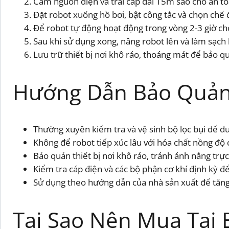
Cắm nguồn điện và trải cáp dài 15m sao cho an to
Đặt robot xuống hồ bơi, bật công tắc và chọn chế
Để robot tự động hoạt động trong vòng 2-3 giờ ch
Sau khi sử dụng xong, nâng robot lên và làm sạch 
Lưu trữ thiết bị nơi khô ráo, thoáng mát để bảo q
Hướng Dẫn Bảo Quản
Thường xuyên kiểm tra và vệ sinh bộ lọc bụi để duy
Không để robot tiếp xúc lâu với hóa chất nồng độ 
Bảo quản thiết bị nơi khô ráo, tránh ánh nắng trực
Kiểm tra cáp điện và các bộ phận cơ khí định kỳ để
Sử dụng theo hướng dẫn của nhà sản xuất để tăng 
Tại Sao Nên Mua Tại 