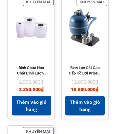
KHUYẾN MẠI
KHUYẾN MẠI
Bình Chứa Hóa
Bình Lọc Cát Cao
Chất Định Lượng
Cấp Hồ Bơi Kripsol
Hồ Bơi Kripsol
SAN SEBASTIAN
2.500.000
₫
12.000.000
₫
2.250.000
₫
10.800.000
₫
Thêm vào giỏ
Thêm vào giỏ
hàng
hàng
KHUYẾN MẠI