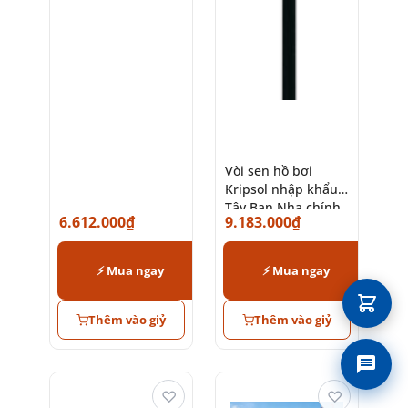
Vòi sen hồ bơi
Kripsol nhập khẩu
Tây Ban Nha chính
6.612.000
₫
9.183.000
₫
hãng
⚡ Mua ngay
⚡ Mua ngay
Thêm vào giỷ
Thêm vào giỷ
Liên 
♡
♡