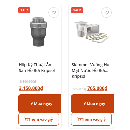
SALE
SALE
♡
♡
Hộp Kỹ Thuật Âm
Skimmer Vuông Hút
Sàn Hồ Bơi Kripsol
Mặt Nước Hồ Bơi
Kripsol
3.500.000
₫
3.150.000
₫
765.000
₫
850.000
₫
⚡ Mua ngay
⚡ Mua ngay
Thêm vào giỷ
Thêm vào giỷ