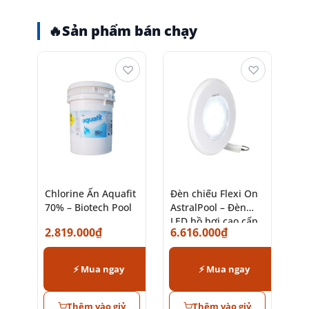
🔥
Sản phẩm bán chạy
♡
♡
Chlorine Ấn Aquafit
Đèn chiếu Flexi On
70% – Biotech Pool
AstralPool – Đèn
LED hồ bơi cao cấp
2.819.000
₫
6.616.000
₫
chính hãng
⚡ Mua ngay
⚡ Mua ngay