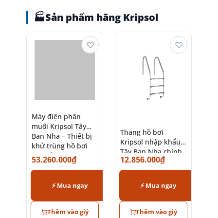
🏭
Sản phẩm hãng Kripsol
♡
♡
Máy điện phân
muối Kripsol Tây
Thang hồ bơi
Ban Nha – Thiết bị
Kripsol nhập khẩu
khử trùng hồ bơi
Tây Ban Nha chính
cao cấp
53.260.000
₫
12.856.000
₫
hãng
⚡ Mua ngay
⚡ Mua ngay
Thêm vào giỷ
Thêm vào giỷ