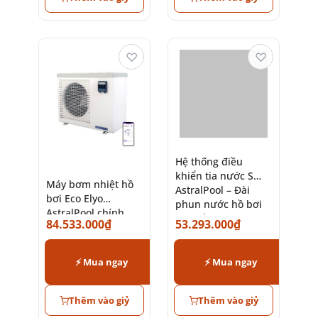
Thêm vào giỷ
Thêm vào giỷ
♡
♡
Hệ thống điều
khiển tia nước S
Máy bơm nhiệt hồ
AstralPool – Đài
bơi Eco Elyo
phun nước hồ bơi
AstralPool chính
cao cấp
84.533.000
₫
53.293.000
₫
hãng Tây Ban Nha
⚡ Mua ngay
⚡ Mua ngay
Thêm vào giỷ
Thêm vào giỷ