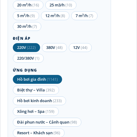
20 m³/h
25 m3/h
(16)
(10)
5 m³/h
12 m³/h
7 m³/h
(9)
(8)
(7)
30 m³/h
(7)
ĐIỆN ÁP
220V
380V
12V
(222)
(48)
(44)
220/380V
(1)
ỨNG DỤNG
Hồ bơi gia đình
(1141)
Biệt thự – Villa
(392)
Hồ bơi kinh doanh
(233)
Xông hơi – Spa
(159)
Đài phun nước – Cảnh quan
(98)
Resort – Khách sạn
(96)