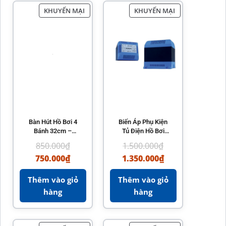
KHUYẾN MẠI
KHUYẾN MẠI
Bàn Hút Hồ Bơi 4
Biến Áp Phụ Kiện
Bánh 32cm –
Tủ Điện Hồ Bơi
Biotech Pool
Kripsol
850.000
₫
1.500.000
₫
750.000
₫
1.350.000
₫
Thêm vào giỏ
Thêm vào giỏ
hàng
hàng