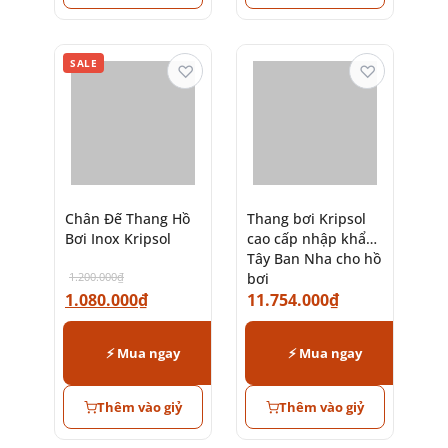
SALE
♡
♡
Chân Đế Thang Hồ
Bơi Inox Kripsol
Thang bơi Kripsol
cao cấp nhập khẩu
1.200.000
₫
Tây Ban Nha cho hồ
1.080.000
₫
11.754.000
₫
bơi
⚡ Mua ngay
⚡ Mua ngay
Thêm vào giỷ
Thêm vào giỷ