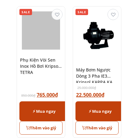
SALE
SALE
♡
♡
Phụ Kiện Vòi Sen
Inox Hồ Bơi Kripsol
Máy Bơm Ngược
TETRA
Dòng 3 Pha IE3
Kripsol KARPA KA
25.000.000
₫
765.000
₫
22.500.000
₫
850.000
₫
⚡ Mua ngay
⚡ Mua ngay
Thêm vào giỷ
Thêm vào giỷ