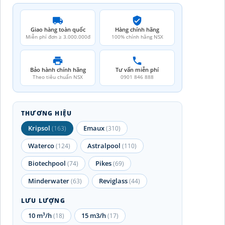
Giao hàng toàn quốc
Hàng chính hãng
Miễn phí đơn ≥ 3.000.000đ
100% chính hãng NSX
Bảo hành chính hãng
Tư vấn miễn phí
Theo tiêu chuẩn NSX
0901 846 888
THƯƠNG HIỆU
Kripsol
Emaux
(163)
(310)
Waterco
Astralpool
(124)
(110)
Biotechpool
Pikes
(74)
(69)
Minderwater
Reviglass
(63)
(44)
LƯU LƯỢNG
10 m³/h
15 m3/h
(18)
(17)