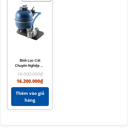
Bình Lọc Cát
Chuyên Nghiệp Hồ
Bơi Kripsol ARTIK
18.000.000
₫
EVO
16.200.000
₫
Thêm vào giỏ
hàng