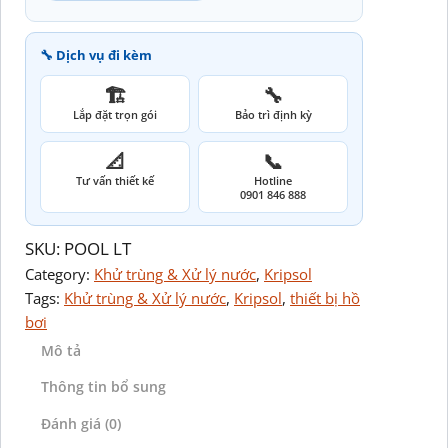
🔧 Dịch vụ đi kèm
🏗️
🔧
Lắp đặt trọn gói
Bảo trì định kỳ
📐
📞
Tư vấn thiết kế
Hotline
0901 846 888
SKU:
POOL LT
Category:
Khử trùng & Xử lý nước
, 
Kripsol
Tags:
Khử trùng & Xử lý nước
, 
Kripsol
, 
thiết bị hồ
bơi
Mô tả
Thông tin bổ sung
Đánh giá (0)