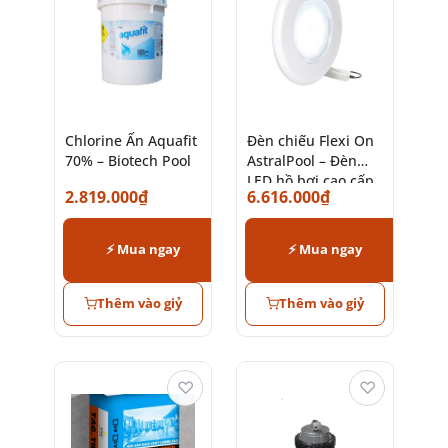
Chlorine Ấn Aquafit
Đèn chiếu Flexi On
70% – Biotech Pool
AstralPool – Đèn
LED hồ bơi cao cấp
2.819.000
₫
6.616.000
₫
chính hãng
⚡ Mua ngay
⚡ Mua ngay
Thêm vào giỷ
Thêm vào giỷ
♡
♡