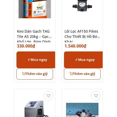
Keo Dán Gạch TAG
Lõi Lọc AF150 Pikes
Tile A5 20kg – Gạch
Cho Thiết Bị Hồ Bơi
Khổ Lớn, Bám Dính
Khác
330.000
₫
1.540.000
₫
Cao
⚡ Mua ngay
⚡ Mua ngay
Thêm vào giỷ
Thêm vào giỷ
♡
♡