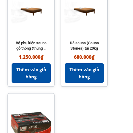
Bộ phụ kiện sauna
Đá sauna (Sauna
gỗ thông (thùng +
Stones) túi 20kg
gáo + đồng hồ +
1.250.000
₫
680.000
₫
nhiệt kế)
Thêm vào giỏ
Thêm vào giỏ
hàng
hàng