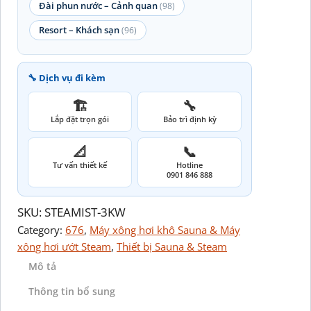
Đài phun nước – Cảnh quan
(98)
Resort – Khách sạn
(96)
🔧 Dịch vụ đi kèm
🏗️
🔧
Lắp đặt trọn gói
Bảo trì định kỳ
📐
📞
Tư vấn thiết kế
Hotline
0901 846 888
SKU:
STEAMIST-3KW
Category:
676
, 
Máy xông hơi khô Sauna & Máy
xông hơi ướt Steam
, 
Thiết bị Sauna & Steam
Mô tả
Thông tin bổ sung