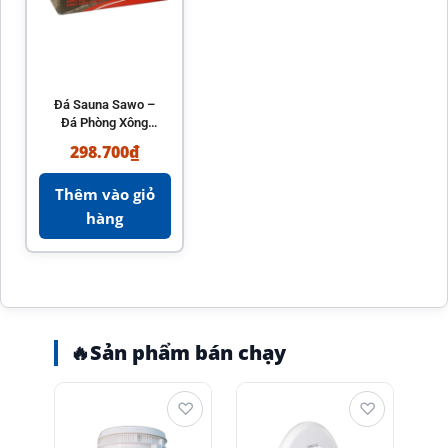
Đá Sauna Sawo –
Đá Phòng Xông
Hơi Chính Hãng
298.700
₫
Thêm vào giỏ
hàng
🔥
Sản phẩm bán chạy
♡
♡