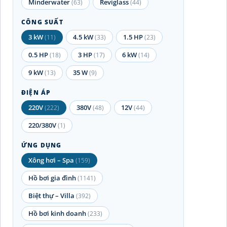
Minderwater
Reviglass
(63)
(44)
CÔNG SUẤT
3 kW
4.5 kW
1.5 HP
(11)
(33)
(23)
0.5 HP
3 HP
6 kW
(18)
(17)
(14)
9 kW
35 W
(13)
(9)
ĐIỆN ÁP
220V
380V
12V
(222)
(48)
(44)
220/380V
(1)
ỨNG DỤNG
Xông hơi – Spa
(159)
Hồ bơi gia đình
(1141)
Biệt thự – Villa
(392)
Hồ bơi kinh doanh
(233)