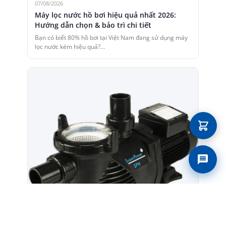
07/08/2026
Máy lọc nước hồ bơi hiệu quả nhất 2026:
Hướng dẫn chọn & bảo trì chi tiết
Bạn có biết 80% hồ bơi tại Việt Nam đang sử dụng máy
lọc nước kém hiệu quả?…
Liên 