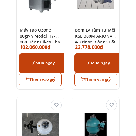
Máy Tạo Ozone
Bơm Ly Tâm Tự Mồi
80gr/h Model HY-
KSE 300M ARIONA
080 Hãng Pikes Cho
& Kripsol Công Suất
102.060.000
₫
22.778.000
₫
Hồ Bơi
3HP
⚡ Mua ngay
⚡ Mua ngay
Thêm vào giỷ
Thêm vào giỷ
♡
♡