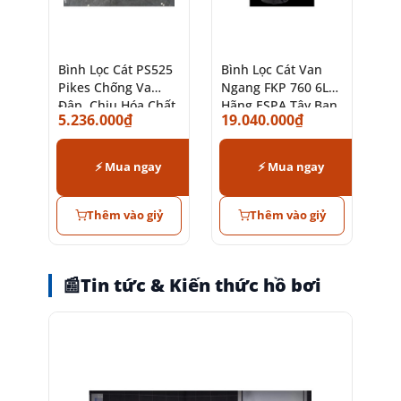
Bình Lọc Cát PS525
Bình Lọc Cát Van
Pikes Chống Va
Ngang FKP 760 6LT
Đập, Chịu Hóa Chất,
Hãng ESPA Tây Ban
5.236.000
₫
19.040.000
₫
Van Ngang 6 Chức
Nha Ø760mm
Năng
⚡ Mua ngay
⚡ Mua ngay
Thêm vào giỷ
Thêm vào giỷ
📰
Tin tức & Kiến thức hồ bơi