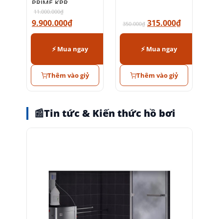
PRIME KPR
11.000.000
₫
9.900.000
₫
315.000
₫
350.000
₫
⚡ Mua ngay
⚡ Mua ngay
Thêm vào giỷ
Thêm vào giỷ
📰
Tin tức & Kiến thức hồ bơi