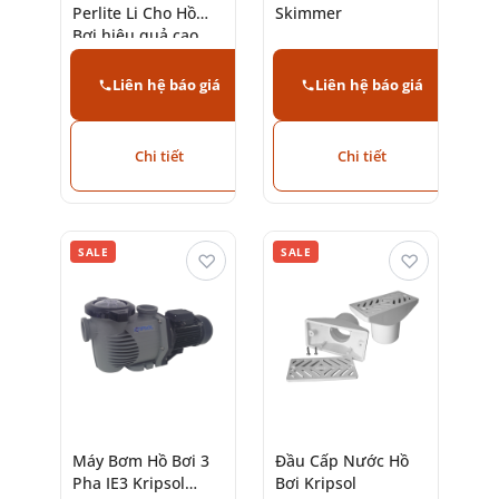
Perlite Li Cho Hồ
Skimmer
Bơi hiệu quả cao
Liên hệ báo giá
Liên hệ báo giá
Chi tiết
Chi tiết
SALE
SALE
♡
♡
Máy Bơm Hồ Bơi 3
Đầu Cấp Nước Hồ
Pha IE3 Kripsol
Bơi Kripsol