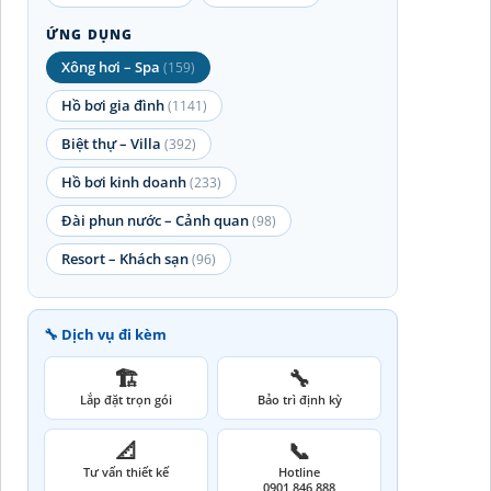
ỨNG DỤNG
Xông hơi – Spa
(159)
Hồ bơi gia đình
(1141)
Biệt thự – Villa
(392)
Hồ bơi kinh doanh
(233)
Đài phun nước – Cảnh quan
(98)
Resort – Khách sạn
(96)
🔧 Dịch vụ đi kèm
🏗️
🔧
Lắp đặt trọn gói
Bảo trì định kỳ
📐
📞
Tư vấn thiết kế
Hotline
0901 846 888