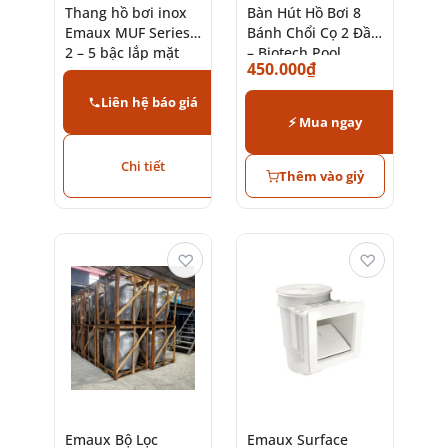
Thang hồ bơi inox
Bàn Hút Hồ Bơi 8
Emaux MUF Series
Bánh Chổi Cọ 2 Đầu
2 – 5 bậc lắp mặt
– Biotech Pool
450.000
₫
bích
Liên hệ báo giá
⚡ Mua ngay
Chi tiết
Thêm vào giỷ
♡
♡
Emaux Bộ Lọc
Emaux Surface