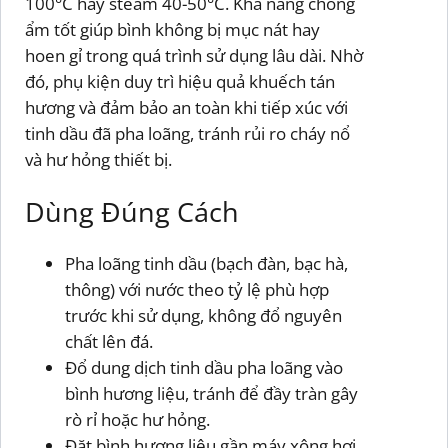
100°C hay steam 40-50°C. Khả năng chống
ẩm tốt giúp bình không bị mục nát hay
hoen gỉ trong quá trình sử dụng lâu dài. Nhờ
đó, phụ kiện duy trì hiệu quả khuếch tán
hương và đảm bảo an toàn khi tiếp xúc với
tinh dầu đã pha loãng, tránh rủi ro cháy nổ
và hư hỏng thiết bị.
Dùng Đúng Cách
Pha loãng tinh dầu (bạch đàn, bạc hà,
thông) với nước theo tỷ lệ phù hợp
trước khi sử dụng, không đổ nguyên
chất lên đá.
Đổ dung dịch tinh dầu pha loãng vào
bình hương liệu, tránh để đầy tràn gây
rò rỉ hoặc hư hỏng.
Đặt bình hương liệu gần máy xông hơi