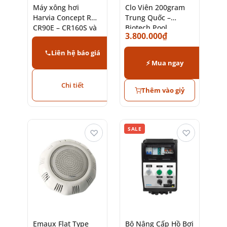
Máy xông hơi
Clo Viên 200gram
Harvia Concept R
Trung Quốc –
CR90E – CR160S và
Biotech Pool
3.800.000
₫
Concept R Mini (3,5
– 16kW)
Liên hệ báo giá
⚡ Mua ngay
Chi tiết
Thêm vào giỷ
SALE
♡
♡
Emaux Flat Type
Bộ Nâng Cấp Hồ Bơi