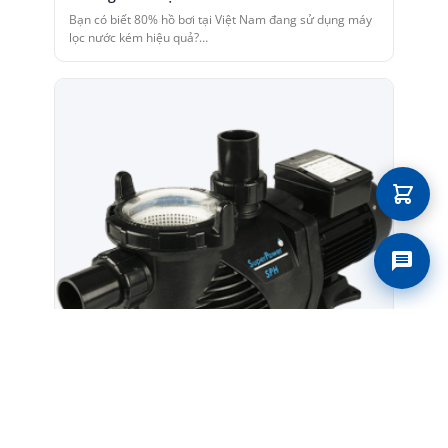
Bạn có biết 80% hồ bơi tại Việt Nam đang sử dụng máy
lọc nước kém hiệu quả?…
Liên 
07/08/2026