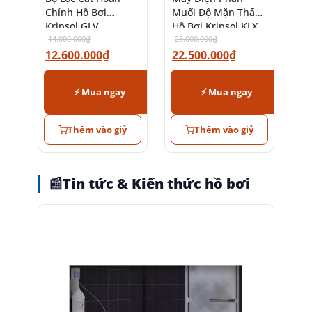
Chỉnh Hồ Bơi
Muối Độ Mặn Thấp
Kripsol GLV
Hồ Bơi Kripsol KLX
14.000.000
₫
2LS
25.000.000
₫
12.600.000
₫
22.500.000
₫
⚡ Mua ngay
⚡ Mua ngay
Thêm vào giỷ
Thêm vào giỷ
📰
Tin tức & Kiến thức hồ bơi