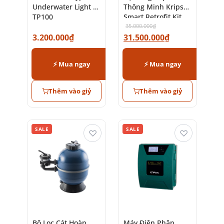
Underwater Light –
Thông Minh Kripsol
TP100
Smart Retrofit Kit
35.000.000
₫
3.200.000
₫
31.500.000
₫
⚡ Mua ngay
⚡ Mua ngay
Thêm vào giỷ
Thêm vào giỷ
SALE
SALE
♡
♡
Bộ Lọc Cát Hoàn
Máy Điện Phân