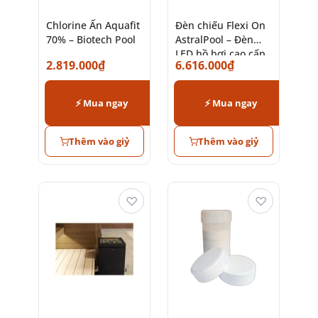
Chlorine Ấn Aquafit
Đèn chiếu Flexi On
70% – Biotech Pool
AstralPool – Đèn
LED hồ bơi cao cấp
2.819.000
₫
6.616.000
₫
chính hãng
⚡ Mua ngay
⚡ Mua ngay
Thêm vào giỷ
Thêm vào giỷ
♡
♡