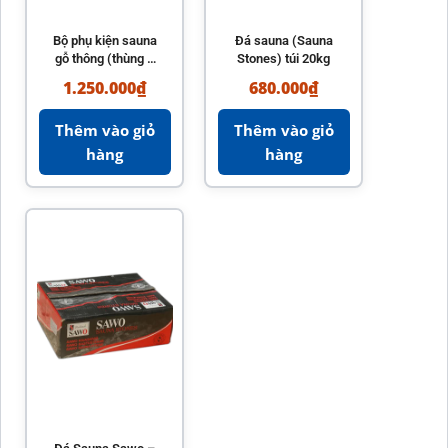
Bộ phụ kiện sauna
Đá sauna (Sauna
gỗ thông (thùng +
Stones) túi 20kg
gáo + đồng hồ +
1.250.000
₫
680.000
₫
nhiệt kế)
Thêm vào giỏ
Thêm vào giỏ
hàng
hàng