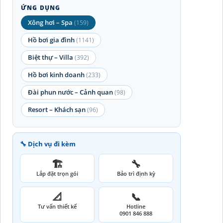
ỨNG DỤNG
Xông hơi – Spa
(159)
Hồ bơi gia đình
(1141)
Biệt thự – Villa
(392)
Hồ bơi kinh doanh
(233)
Đài phun nước – Cảnh quan
(98)
Resort – Khách sạn
(96)
🔧 Dịch vụ đi kèm
🏗️
🔧
Lắp đặt trọn gói
Bảo trì định kỳ
📐
📞
Tư vấn thiết kế
Hotline
0901 846 888