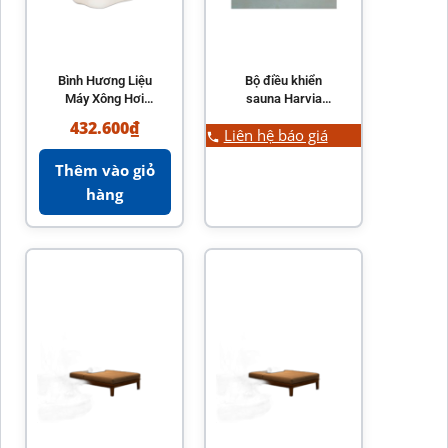
Bình Hương Liệu
Bộ điều khiển
Máy Xông Hơi
sauna Harvia
SAC25080
Fenix WiFi FX110 /
432.600
₫
Liên hệ báo giá
FX170 / FX110C
Thêm vào giỏ
hàng