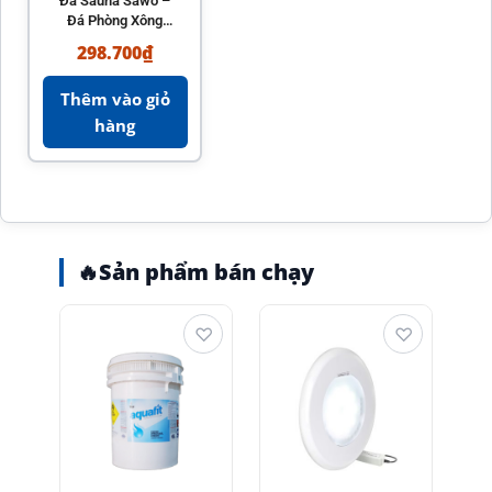
Đá Sauna Sawo –
Đá Phòng Xông
Hơi Chính Hãng
298.700
₫
Thêm vào giỏ
hàng
🔥
Sản phẩm bán chạy
♡
♡