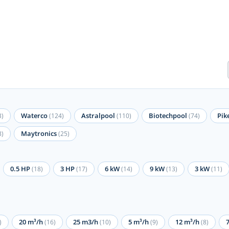
Waterco
Astralpool
Biotechpool
Pik
3)
(124)
(110)
(74)
Maytronics
8)
(25)
0.5 HP
3 HP
6 kW
9 kW
3 kW
(18)
(17)
(14)
(13)
(11)
20 m³/h
25 m3/h
5 m³/h
12 m³/h
)
(16)
(10)
(9)
(8)