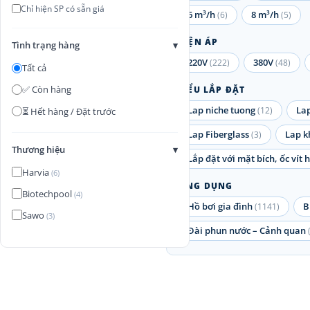
Chỉ hiện SP có sẵn giá
6 m³/h
8 m³/h
(6)
(5)
ĐIỆN ÁP
Tình trạng hàng
▾
220V
380V
(222)
(48)
Tất cả
✅ Còn hàng
KIỂU LẮP ĐẶT
Lap niche tuong
La
(12)
⏳ Hết hàng / Đặt trước
Lap Fiberglass
Lap k
(3)
Thương hiệu
▾
Lắp đặt với mặt bích, ốc vít
Harvia
(6)
ỨNG DỤNG
Biotechpool
(4)
Hồ bơi gia đình
B
(1141)
Sawo
(3)
Đài phun nước – Cảnh quan