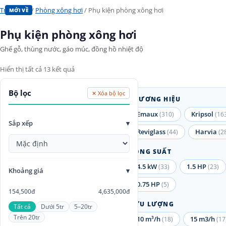
Trang chủ
/
Phòng xông hơi
/ Phụ kiện phòng xông hơi
MỚI VỀ
Phụ kiện phòng xông hơi
Ghế gỗ, thùng nước, gáo múc, đồng hồ nhiệt độ
Hiển thị tất cả 13 kết quả
Bộ lọc
✕ Xóa bộ lọc
THƯƠNG HIỆU
Emaux
Kripsol
(310)
(16
Sắp xếp
▾
Reviglass
Harvia
(44)
(2
CÔNG SUẤT
4.5 kW
1.5 HP
(33)
(23)
Khoảng giá
▾
0.75 HP
(5)
154,500đ
4,635,000đ
LƯU LƯỢNG
Tất cả
Dưới 5tr
5–20tr
Trên 20tr
10 m³/h
15 m3/h
(18)
(17