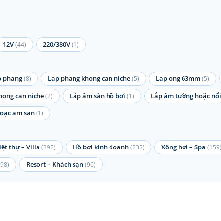
12V
220/380V
(44)
(1)
p phang
Lap phang khong can niche
Lap ong 63mm
(8)
(5)
(5)
hong can niche
Lắp âm sàn hồ bơi
Lắp âm tường hoặc nổi
(2)
(1)
 hoặc âm sàn
(1)
iệt thự – Villa
Hồ bơi kinh doanh
Xông hơi – Spa
(392)
(233)
(159
Resort – Khách sạn
(98)
(96)