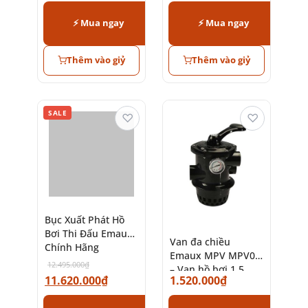
⚡ Mua ngay
⚡ Mua ngay
Thêm vào giỷ
Thêm vào giỷ
SALE
♡
♡
Bục Xuất Phát Hồ
Van đa chiều
Bơi Thi Đấu Emaux
Emaux MPV MPV01
Chính Hãng
– Van hồ bơi 1.5
12.495.000
₫
inch chính hãng
11.620.000
₫
1.520.000
₫