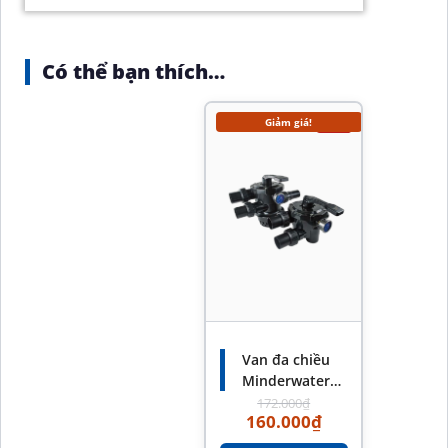
Có thể bạn thích…
Giảm giá!
-7%
Van đa chiều
Minderwater
chính hãng – Van
172.000
₫
160.000
₫
đa chiều hồ bơi
hiệu quả