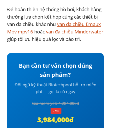
Để hoàn thiện hệ thống hồ bơi, khách hàng
thường lựa chọn kết hợp cùng các thiết bị
van đa chiều khác như
van đa chiều Emaux
Mpv mpv16
hoặc
van đa chiều Minderwater
giúp tối ưu hiệu quả lọc và bảo trì.
Bạn cần tư vấn chọn đúng
sản phẩm?
Đội ngũ kỹ thuật Biotechpool hỗ trợ miễn
phí — gọi là có ngay
Giá niêm yết: 4,284,000đ
-7%
3,984,000đ