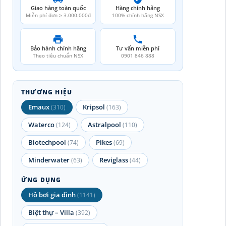
Giao hàng toàn quốc
Hàng chính hãng
Miễn phí đơn ≥ 3.000.000đ
100% chính hãng NSX
Bảo hành chính hãng
Tư vấn miễn phí
Theo tiêu chuẩn NSX
0901 846 888
THƯƠNG HIỆU
Emaux
Kripsol
(310)
(163)
Waterco
Astralpool
(124)
(110)
Biotechpool
Pikes
(74)
(69)
Minderwater
Reviglass
(63)
(44)
ỨNG DỤNG
Hồ bơi gia đình
(1141)
Biệt thự – Villa
(392)