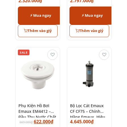
2.320.000
₫
2.797.000
₫
Nước Hồ Bơi Chính
Xác
⚡ Mua ngay
⚡ Mua ngay
Thêm vào giỷ
Thêm vào giỷ
SALE
♡
♡
Phụ Kiện Hồ Bơi
Bộ Lọc Cát Emaux
Emaux EM4412 –
CF CF75 – Chính
Đầu Thu Nước Chất
Hãng Emaux, Hiệu
622.000
₫
4.645.000
₫
Lượng Cao
669.000
₫
Suất Cao