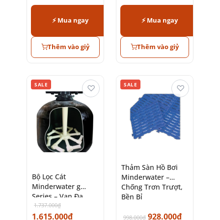
6.616.000
₫
2.819.000
₫
chính hãng
⚡ Mua ngay
⚡ Mua ngay
Thêm vào giỷ
Thêm vào giỷ
SALE
SALE
♡
♡
Thảm Sàn Hồ Bơi
Bộ Lọc Cát
Minderwater –
Minderwater g
Chống Trơn Trượt,
Series – Van Đa
Bền Bỉ
Chức Năng Tiết
1.737.000
₫