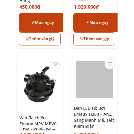
Hãng
Hiệu Suất Cao
450.000
₫
1.929.000
₫
⚡ Mua ngay
⚡ Mua ngay
Thêm vào giỷ
Thêm vào giỷ
♡
♡
Đèn LED Hồ Bơi
Emaux H200 – Ánh
Van đa chiều
Sáng Mạnh Mẽ, Tiết
Emaux MPV MPV05
Kiệm Điện
– Điều Khiển Dòng