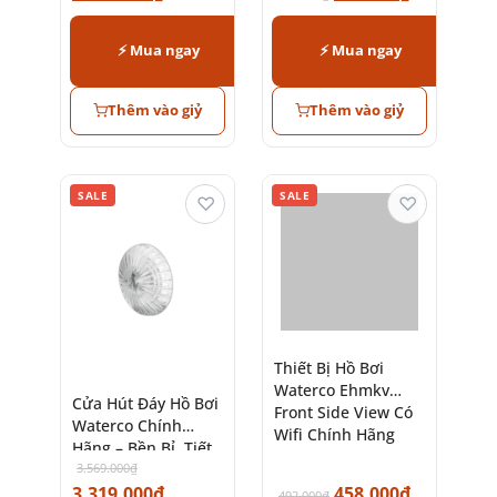
Kiệm Năng Lượng
1.615.000
₫
928.000
₫
998.000
₫
⚡ Mua ngay
⚡ Mua ngay
Thêm vào giỷ
Thêm vào giỷ
SALE
SALE
♡
♡
Thiết Bị Hồ Bơi
Waterco Ehmkv
Cửa Hút Đáy Hồ Bơi
Front Side View Có
Waterco Chính
Wifi Chính Hãng
Hãng – Bền Bỉ, Tiết
3.569.000
₫