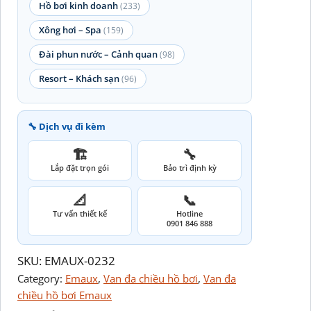
Hồ bơi kinh doanh
(233)
Xông hơi – Spa
(159)
Đài phun nước – Cảnh quan
(98)
Resort – Khách sạn
(96)
🔧 Dịch vụ đi kèm
🏗️
🔧
Lắp đặt trọn gói
Bảo trì định kỳ
📐
📞
Tư vấn thiết kế
Hotline
0901 846 888
SKU:
EMAUX-0232
Category:
Emaux
, 
Van đa chiều hồ bơi
, 
Van đa
chiều hồ bơi Emaux