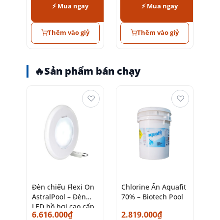
⚡ Mua ngay
⚡ Mua ngay
Thêm vào giỷ
Thêm vào giỷ
🔥
Sản phẩm bán chạy
♡
♡
Đèn chiếu Flexi On
Chlorine Ấn Aquafit
AstralPool – Đèn
70% – Biotech Pool
LED hồ bơi cao cấp