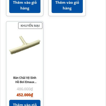
Thêm vào giỏ
Thêm vào giỏ
hàng
hàng
KHUYẾN MẠI
Bàn Chải Vệ Sinh
Hồ Bơi Emaux
CE205 – Chất Liệu
486.000
₫
Cao Cấp
452.000
₫
Thêm vào giỏ