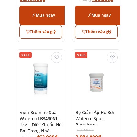
Kiệm Nước
3.319.000
₫
458.000
₫
492.000
₫
⚡ Mua ngay
⚡ Mua ngay
Thêm vào giỷ
Thêm vào giỷ
SALE
SALE
♡
♡
Viên Bromine Spa
Bộ Giảm Áp Hồ Bơi
Waterco LB349061
Waterco Spa
1kg – Diệt Khuẩn Hồ
Phreducer