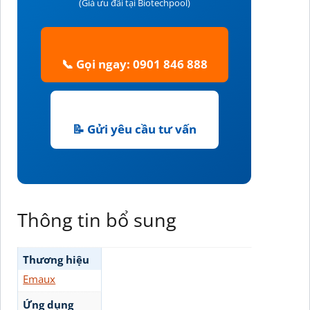
(Giá ưu đãi tại Biotechpool)
📞 Gọi ngay: 0901 846 888
📝 Gửi yêu cầu tư vấn
Thông tin bổ sung
Thương hiệu
Emaux
Ứng dụng