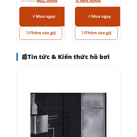
Bơi Trong Nhà
4.284.000
₫
462.000
₫
3.984.000
₫
497.000
₫
⚡ Mua ngay
⚡ Mua ngay
Thêm vào giỷ
Thêm vào giỷ
📰
Tin tức & Kiến thức hồ bơi