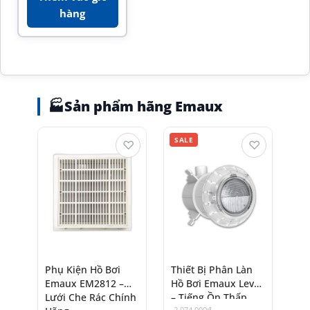
hàng
🏭
Sản phẩm hãng Emaux
SALE
♡
♡
Phụ Kiện Hồ Bơi
Thiết Bị Phân Làn
Emaux EM2812 –
Hồ Bơi Emaux Level
Lưới Che Rác Chính
– Tiếng Ồn Thấp,
2.074.000
₫