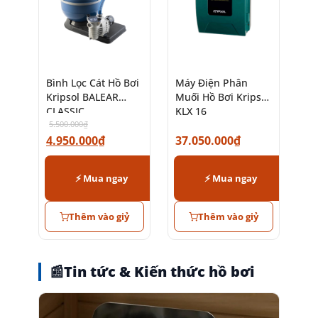
Bình Lọc Cát Hồ Bơi
Máy Điện Phân
Kripsol BALEAR
Muối Hồ Bơi Kripsol
CLASSIC
KLX 16
5.500.000
₫
4.950.000
₫
37.050.000
₫
⚡ Mua ngay
⚡ Mua ngay
Thêm vào giỷ
Thêm vào giỷ
📰
Tin tức & Kiến thức hồ bơi