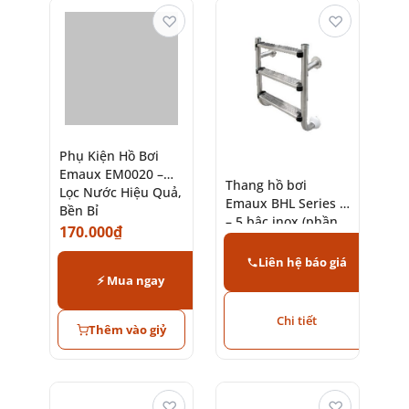
♡
♡
Phụ Kiện Hồ Bơi
Emaux EM0020 –
Thang hồ bơi
Lọc Nước Hiệu Quả,
Emaux BHL Series 2
Bền Bỉ
– 5 bậc inox (phần
170.000
₫
dưới)
Liên hệ báo giá
⚡ Mua ngay
Chi tiết
Thêm vào giỷ
♡
♡