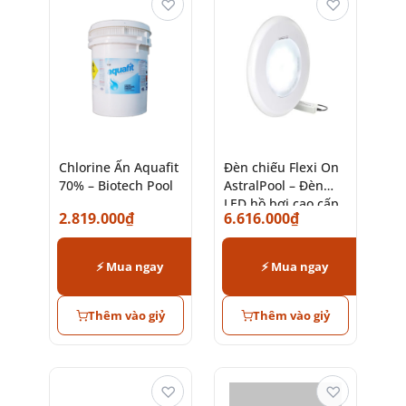
♡
♡
Chlorine Ấn Aquafit
Đèn chiếu Flexi On
70% – Biotech Pool
AstralPool – Đèn
LED hồ bơi cao cấp
2.819.000
₫
6.616.000
₫
chính hãng
⚡ Mua ngay
⚡ Mua ngay
Thêm vào giỷ
Thêm vào giỷ
♡
♡