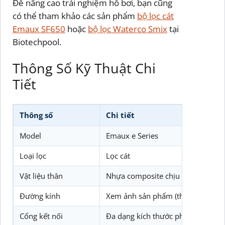
Để nâng cao trải nghiệm hồ bơi, bạn cũng
có thể tham khảo các sản phẩm
bộ lọc cát
Emaux SF650
hoặc
bộ lọc Waterco Smix
tại
Biotechpool.
Thông Số Kỹ Thuật Chi
Tiết
Thông số
Chi tiết
Model
Emaux e Series
Loại lọc
Lọc cát
Vật liệu thân
Nhựa composite chịu lực cao cấp
Đường kính
Xem ảnh sản phẩm (thường đa dạn
Cổng kết nối
Đa dạng kích thước phù hợp hệ t