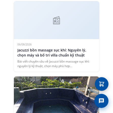
06/08/2026
Jacuzzi bồn massage sục khí: Nguyên lý,
chọn máy và bố trí villa chuẩn kỹ thuật
Bài viết chuyên sâu về Jacuzzi bồn massage sục khí:
nguyên lý kỹ thuật, chọn máy phù hợp…
Liên 