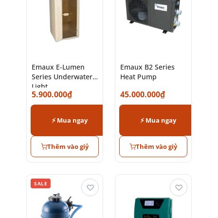
Emaux E-Lumen
Emaux B2 Series
Series Underwater
Heat Pump
Light
5.900.000
₫
45.000.000
₫
⚡ Mua ngay
⚡ Mua ngay
Thêm vào giỷ
Thêm vào giỷ
SALE
♡
♡