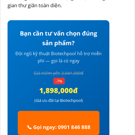
gian thư giãn toàn diện.
Bạn cần tư vấn chọn đúng
sản phẩm?
Đội ngũ kỹ thuật Biotechpool hỗ trợ miễn
phí — gọi là có ngay
Giá niêm yết: 2,041,000đ
-7%
1,898,000đ
(Giá ưu đãi tại Biotechpool)
📞 Gọi ngay: 0901 846 888