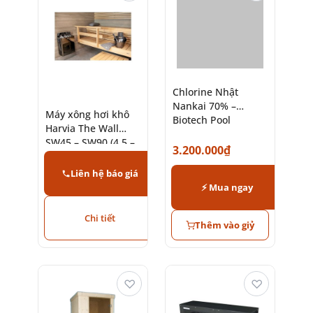
Chlorine Nhật
Nankai 70% –
Máy xông hơi khô
Biotech Pool
Harvia The Wall
SW45 – SW90 (4,5 –
3.200.000
₫
9kW) treo tường
Liên hệ báo giá
⚡ Mua ngay
Chi tiết
Thêm vào giỷ
♡
♡