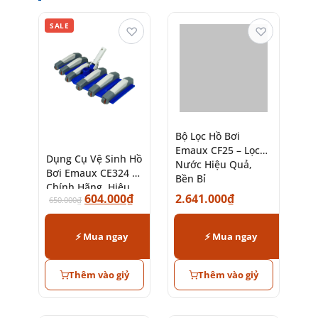
SALE
♡
♡
Dụng Cụ Vệ Sinh Hồ
Bộ Lọc Hồ Bơi
Bơi Emaux CE324 –
Emaux CF25 – Lọc
Chính Hãng, Hiệu
Nước Hiệu Quả,
604.000
₫
2.641.000
₫
Quả Cao
650.000
₫
Bền Bỉ
⚡ Mua ngay
⚡ Mua ngay
Thêm vào giỷ
Thêm vào giỷ