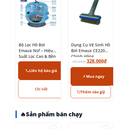
Bộ Lọc Hồ Bơi
Dụng Cụ Vệ Sinh Hồ
Emaux Nsf – Hiệu
Bơi Emaux CE220
Suất Lọc Cao & Bền
Chính Hãng
328.000
₫
Bỉ
353.000
₫
Liên hệ báo giá
⚡ Mua ngay
Chi tiết
Thêm vào giỷ
🔥
Sản phẩm bán chạy