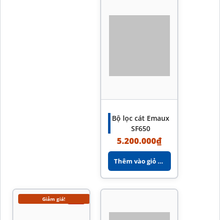
Bộ lọc cát Emaux
SF650
5.200.000
₫
Thêm vào giỏ hàng
Giảm giá!
-7%