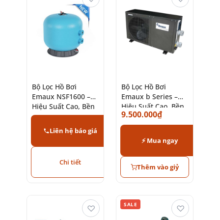
Bộ Lọc Hồ Bơi
Bộ Lọc Hồ Bơi
Emaux NSF1600 –
Emaux b Series –
Hiệu Suất Cao, Bền
Hiệu Suất Cao, Bền
9.500.000
₫
Bỉ
Bỉ
Liên hệ báo giá
⚡ Mua ngay
Chi tiết
Thêm vào giỷ
SALE
♡
♡