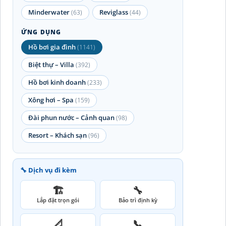
Minderwater
Reviglass
(63)
(44)
ỨNG DỤNG
Hồ bơi gia đình
(1141)
Biệt thự – Villa
(392)
Hồ bơi kinh doanh
(233)
Xông hơi – Spa
(159)
Đài phun nước – Cảnh quan
(98)
Resort – Khách sạn
(96)
🔧 Dịch vụ đi kèm
🏗️
🔧
Lắp đặt trọn gói
Bảo trì định kỳ
📐
📞