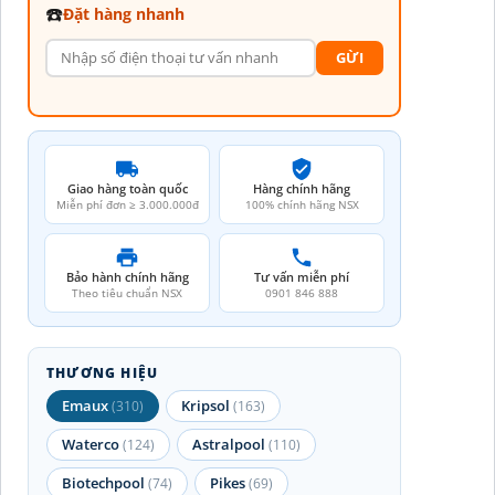
☎️
Đặt hàng nhanh
GỪI
Giao hàng toàn quốc
Hàng chính hãng
Miễn phí đơn ≥ 3.000.000đ
100% chính hãng NSX
Bảo hành chính hãng
Tư vấn miễn phí
Theo tiêu chuẩn NSX
0901 846 888
THƯƠNG HIỆU
Emaux
Kripsol
(310)
(163)
Waterco
Astralpool
(124)
(110)
Biotechpool
Pikes
(74)
(69)