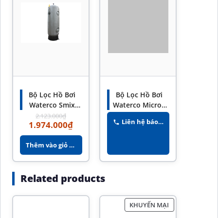
Bộ Lọc Hồ Bơi
Bộ Lọc Hồ Bơi
Waterco Smix
Waterco Micron
Chính Hãng –
Chính Hãng –
2.123.000
₫
Liên hệ báo giá
1.974.000
₫
Hiệu Suất Lọc
Hiệu Suất Lọc
Cao
Cao
Thêm vào giỏ hàng
Related products
KHUYẾN MẠI