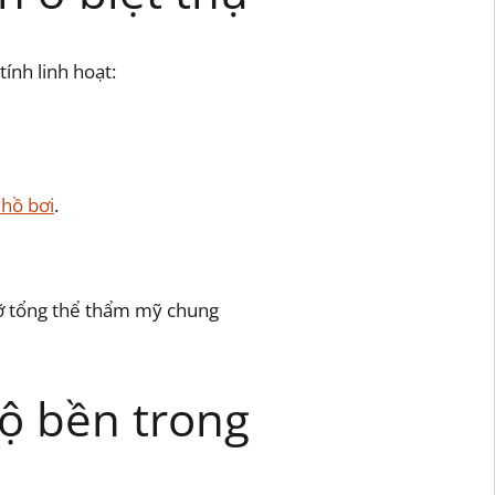
ính linh hoạt:
 hồ bơi
.
ỡ tổng thể thẩm mỹ chung
độ bền trong