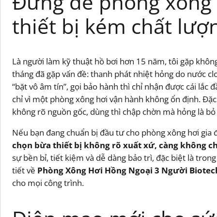
Đừng để phòng xông h
thiết bị kém chất lượ
Là người làm kỹ thuật hồ bơi hơn 15 năm, tôi gặp không í
tháng đã gặp vấn đề: thanh phát nhiệt hỏng do nước clo,
“bặt vô âm tín”, gọi bảo hành thì chỉ nhận được cái lắc đ
chỉ vì một phòng xông hơi vận hành không ổn định. Đặc 
không rõ nguồn gốc, dùng thì chập chờn mà hỏng là bỏ 
Nếu bạn đang chuẩn bị đầu tư cho phòng xông hơi gia đì
chọn bừa thiết bị không rõ xuất xứ, càng không ch
sự bền bỉ, tiết kiệm và dễ dàng bảo trì, đặc biệt là tro
tiết về
Phòng Xông Hơi Hồng Ngoại 3 Người Biotec
cho mọi công trình.