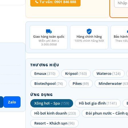
📞 Tư vấn: 0901 846 888
Giao hàng toàn quốc
Hàng chính hãng
Bảo hành
Miễn phí đơn ≥
100% chính hãng NSX
Theo tiê
3.000.000đ
THƯƠNG HIỆU
Emaux
Kripsol
Waterco
(310)
(163)
(124)
Biotechpool
Pikes
Minderwater
(74)
(69)
(63
ỨNG DỤNG
Zalo
Xông hơi – Spa
Hồ bơi gia đình
(159)
(1141)
Hồ bơi kinh doanh
Đài phun nước – Cảnh 
(233)
Resort – Khách sạn
(96)