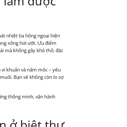
i làm được
t nhiệt tia hồng ngoại hiện
hòng xông hơi ướt. Ưu điểm
hái mà không gây khó thở, đặc
ủa vi khuẩn và nấm mốc – yếu
 muối. Bạn sẽ không còn lo sợ
 ứng thông minh, vận hành
n ở biệt thự