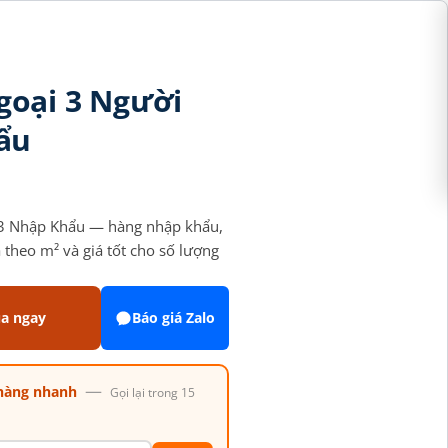
goại 3 Người
ẩu
03 Nhập Khẩu — hàng nhập khẩu,
theo m² và giá tốt cho số lượng
a ngay
Báo giá Zalo
—
hàng nhanh
Gọi lại trong 15