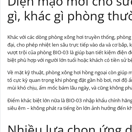
Diện mạo mới cho sứ
gì, khác gì phòng thư
Khác với các dòng phòng xông hơi truyền thống, phòng 
đại, cho phép nhiệt len sâu trực tiếp vào da và cơ bắ
vượt trội của phòng BIO-03 là giúp bạn tiết kiệm điện 
biệt phù hợp với người lớn tuổi hoặc khách có tiền sử 
Về mặt kỹ thuật, phòng xông hơi hồng ngoại còn giúp m
tố cực kỳ quan trọng khi phòng đặt gần hồ bơi, nơi độ 
mùi khó chịu, ẩm mốc bám lâu ngày, và cũng không phải
Điểm khác biệt lớn nữa là BIO-03 nhập khẩu chính hãng
siêu êm – không phát ra tiếng ồn lớn ảnh hưởng đến kh
Nhiều lựa chọn ứng d