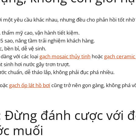
i một yêu cầu khác nhau, nhưng đều cho phản hồi tốt nhờ t
ư, thẩm mỹ cao, vận hành tiết kiệm.
-5 sao, nâng tầm trải nghiệm khách hàng.
ục, bền bỉ, dễ vệ sinh.
 dàng với các loại
gạch mosaic thủy tinh
hoặc
gạch ceramic
 sinh hơi nước gây trơn trượt.
hước chuẩn, dễ tháo lắp, không phải đục phá nhiều.
oặc
gạch ốp lát hồ bơi
cũng trở nên gọn gàng, không phá v
ệ: Đừng đánh cược với 
ớc muối