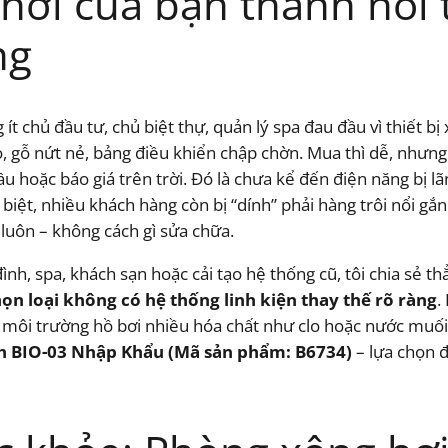
ơi của bạn thành nỗi t
ng
t chủ đầu tư, chủ biệt thự, quản lý spa đau đầu vì thiết bị
 gỗ nứt nẻ, bảng điều khiển chập chờn. Mua thì dễ, nhưng k
ầu hoặc báo giá trên trời. Đó là chưa kể đến điện năng bị lãn
biệt, nhiều khách hàng còn bị “dính” phải hàng trôi nổi gắ
luôn – không cách gì sửa chữa.
nh, spa, khách sạn hoặc cải tạo hệ thống cũ, tôi chia sẻ th
ọn loại không có hệ thống linh kiện thay thế rõ ràng
.
ng môi trường hồ bơi nhiều hóa chất như clo hoặc nước muối. Đ
h BIO-03 Nhập Khẩu (Mã sản phẩm: B6734)
– lựa chọn 