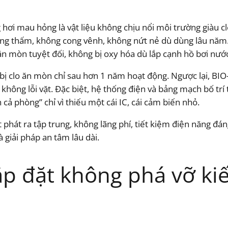
ơi mau hỏng là vật liệu không chịu nổi môi trường giàu c
ống thấm, không cong vênh, không nứt nẻ dù dùng lâu năm.
 ăn mòn tuyệt đối, không bị oxy hóa dù lắp cạnh hồ bơi nư
 bị clo ăn mòn chỉ sau hơn 1 năm hoạt động. Ngược lại, BIO
 không lỗi vặt. Đặc biệt, hệ thống điện và bảng mạch bố trí
 cả phòng” chỉ vì thiếu một cái IC, cái cảm biến nhỏ.
t phát ra tập trung, không lãng phí, tiết kiệm điện năng đá
à giải pháp an tâm lâu dài.
p đặt không phá vỡ kiế