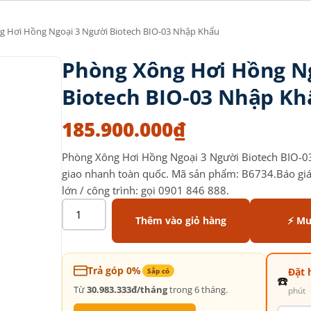
g Hơi Hồng Ngoại 3 Người Biotech BIO-03 Nhập Khẩu
Phòng Xông Hơi Hồng N
Biotech BIO-03 Nhập Kh
185.900.000
₫
Phòng Xông Hơi Hồng Ngoại 3 Người Biotech BIO-
giao nhanh toàn quốc. Mã sản phẩm: B6734.Báo giá 
lớn / công trình: gọi 0901 846 888.
Thêm vào giỏ hàng
⚡ Mu
Trả góp 0%
Đặt 
Sắp có
☎️
Từ
30.983.333đ/tháng
trong 6 tháng.
phút