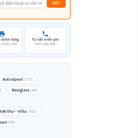
GỪI
 chính hãng
Tư vấn miễn phí
u chuẩn NSX
0901 846 888
Astralpool
(110)
Reviglass
)
(44)
Biệt thự – Villa
(392)
quan
(98)