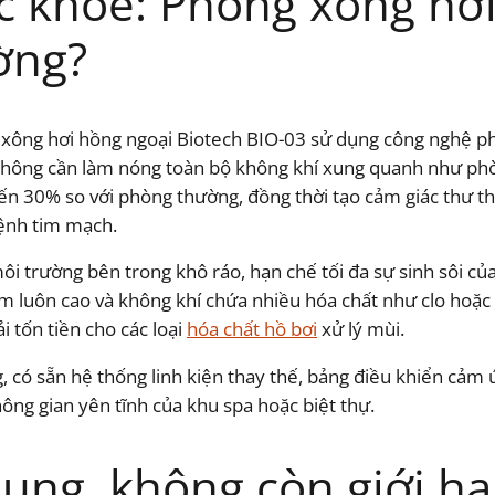
c khỏe: Phòng xông hơ
ờng?
xông hơi hồng ngoại Biotech BIO-03 sử dụng công nghệ phá
p, không cần làm nóng toàn bộ không khí xung quanh như p
đến 30% so với phòng thường, đồng thời tạo cảm giác thư t
bệnh tim mạch.
ôi trường bên trong khô ráo, hạn chế tối đa sự sinh sôi c
ẩm luôn cao và không khí chứa nhiều hóa chất như clo hoặc
 tốn tiền cho các loại
hóa chất hồ bơi
xử lý mùi.
, có sẵn hệ thống linh kiện thay thế, bảng điều khiển cảm
ông gian yên tĩnh của khu spa hoặc biệt thự.
ụng, không còn giới hạ