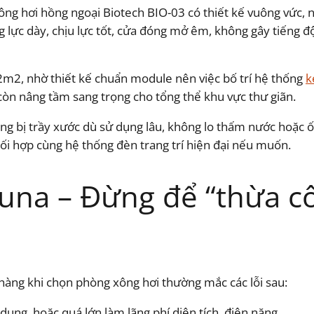
ng hơi hồng ngoại Biotech BIO-03 có thiết kế vuông vức, n
ờng lực dày, chịu lực tốt, cửa đóng mở êm, không gây tiếng 
2m2, nhờ thiết kế chuẩn module nên việc bố trí hệ thống
k
 còn nâng tầm sang trọng cho tổng thể khu vực thư giãn.
ng bị trầy xước dù sử dụng lâu, không lo thấm nước hoặc ố
ối hợp cùng hệ thống đèn trang trí hiện đại nếu muốn.
auna – Đừng để “thừa c
 hàng khi chọn phòng xông hơi thường mắc các lỗi sau:
ụng, hoặc quá lớn làm lãng phí diện tích, điện năng.