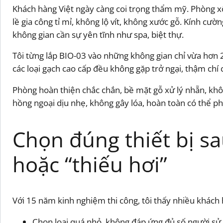
Khách hàng Việt ngày càng coi trọng thẩm mỹ. Phòng xô
lề gia công tỉ mỉ, không lộ vít, không xước gỗ. Kính cư
không gian cần sự yên tĩnh như spa, biệt thự.
Tôi từng lắp BIO-03 vào những không gian chỉ vừa hơn 
các loại gạch cao cấp đều không gặp trở ngại, thậm chí
Phòng hoàn thiện chắc chắn, bề mặt gỗ xử lý nhẵn, khô
hồng ngoại dịu nhẹ, không gây lóa, hoàn toàn có thể ph
Chọn đúng thiết bị s
hoặc “thiếu hơi”
Với 15 năm kinh nghiệm thi công, tôi thấy nhiều khách
Chọn loại quá nhỏ, không đáp ứng đủ số người sử d