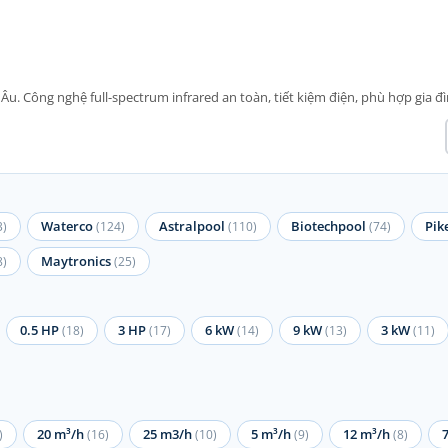
. Công nghệ full-spectrum infrared an toàn, tiết kiệm điện, phù hợp gia đì
Waterco
Astralpool
Biotechpool
Pik
3)
(124)
(110)
(74)
Maytronics
8)
(25)
0.5 HP
3 HP
6 kW
9 kW
3 kW
(18)
(17)
(14)
(13)
(11)
20 m³/h
25 m3/h
5 m³/h
12 m³/h
)
(16)
(10)
(9)
(8)