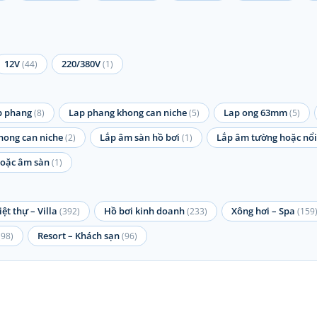
12V
220/380V
(44)
(1)
p phang
Lap phang khong can niche
Lap ong 63mm
(8)
(5)
(5)
hong can niche
Lắp âm sàn hồ bơi
Lắp âm tường hoặc nổi
(2)
(1)
 hoặc âm sàn
(1)
iệt thự – Villa
Hồ bơi kinh doanh
Xông hơi – Spa
(392)
(233)
(159
Resort – Khách sạn
(98)
(96)