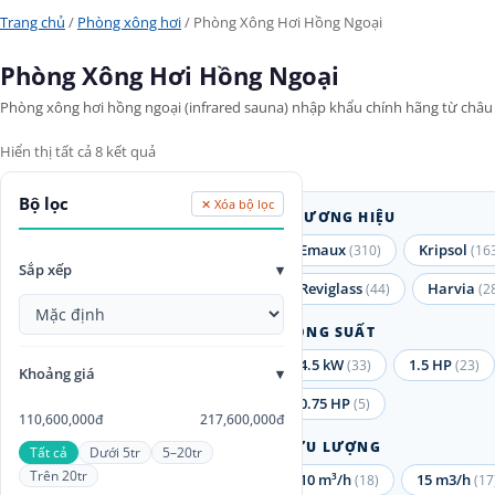
Trang chủ
/
Phòng xông hơi
/ Phòng Xông Hơi Hồng Ngoại
Phòng Xông Hơi Hồng Ngoại
Phòng xông hơi hồng ngoại (infrared sauna) nhập khẩu chính hãng từ châu Âu
Hiển thị tất cả 8 kết quả
Bộ lọc
✕ Xóa bộ lọc
THƯƠNG HIỆU
Emaux
Kripsol
(310)
(16
Sắp xếp
▾
Reviglass
Harvia
(44)
(2
CÔNG SUẤT
4.5 kW
1.5 HP
(33)
(23)
Khoảng giá
▾
0.75 HP
(5)
110,600,000đ
217,600,000đ
LƯU LƯỢNG
Tất cả
Dưới 5tr
5–20tr
Trên 20tr
10 m³/h
15 m3/h
(18)
(17