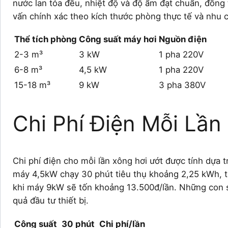
nước lan tỏa đều, nhiệt độ và độ ẩm đạt chuẩn, đồng 
vấn chính xác theo kích thước phòng thực tế và nhu 
Thể tích phòng
Công suất máy hơi
Nguồn điện
2-3 m³
3 kW
1 pha 220V
6-8 m³
4,5 kW
1 pha 220V
15-18 m³
9 kW
3 pha 380V
Chi Phí Điện Mỗi Lần
Chi phí điện cho mỗi lần xông hơi ướt được tính dựa
máy 4,5kW chạy 30 phút tiêu thụ khoảng 2,25 kWh, t
khi máy 9kW sẽ tốn khoảng 13.500đ/lần. Những con s
quả đầu tư thiết bị.
Công suất
30 phút
Chi phí/lần