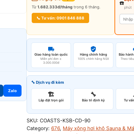
☎️
Từ
1.682.333đ/tháng
trong 6 tháng.
phút
📞 Tư vấn: 0901 846 888
Giao hàng toàn quốc
Hàng chính hãng
Bảo hành
Miễn phí đơn ≥
100% chính hãng NSX
Theo tiê
3.000.000đ
🔧 Dịch vụ đi kèm
Zalo
🏗️
🔧
Lắp đặt trọn gói
Bảo trì định kỳ
Tư vấn
SKU:
COASTS-KSB-CD-90
Category:
676
, 
Máy xông hơi khô Sauna & Má