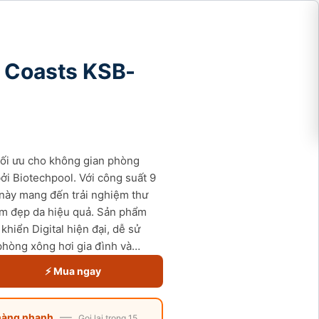
 Coasts KSB-
tối ưu cho không gian phòng
ởi Biotechpool. Với công suất 9
 này mang đến trải nghiệm thư
làm đẹp da hiệu quả. Sản phẩm
iển Digital hiện đại, dễ sử
phòng xông hơi gia đình và…
⚡ Mua ngay
—
hàng nhanh
Gọi lại trong 15