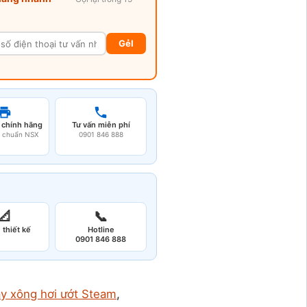
GẻI
 chính hãng
Tư vấn miễn phí
u chuẩn NSX
0901 846 888
📐
📞
 thiết kế
Hotline
0901 846 888
y xông hơi ướt Steam
, 