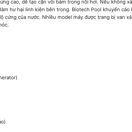
ng cao, dễ tạo cặn vôi bám trong nồi hơi. Nếu không xả
 làm hư hại linh kiện bên trong. Biotech Pool khuyến cáo
ộ cứng của nước. Nhiều model máy được trang bị van xả 
hóc.
nerator)
ảo)