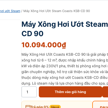
hơi ướt Steam
/ Máy Xông Hơi Ướt Steam Coasts KSB-CD 90
Máy Xông Hơi Ướt Steam
CD 90
10.094.000
₫
Máy Xông Hơi Ướt Coasts KSB-CD 90 là giải pháp 
xông hơi từ 6 – 12 m³, được nhập khẩu chính hãng b
kW và điện áp 230V/1 pha, thiết bị phòng xông hơi
giãn chuyên nghiệp, hỗ trợ cải thiện sức khỏe và 
thuộc dòng máy xông hơi ướt Coasts KSB-CD điều kh
dụng. Lò steam này là lựa chọn hàng đầu cho spa, 
Thêm vào giỏ hàng
Trả góp 0%
Đặt 
Sắp có