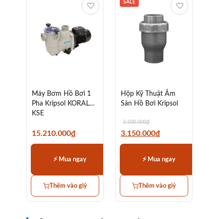
SALE
♡
♡
Máy Bơm Hồ Bơi 1
Hộp Kỹ Thuật Âm
Pha Kripsol KORAL
Sàn Hồ Bơi Kripsol
KSE
3.500.000
₫
15.210.000
₫
3.150.000
₫
⚡ Mua ngay
⚡ Mua ngay
Thêm vào giỷ
Thêm vào giỷ