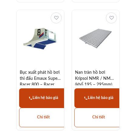
♡
♡
Bục xuất phát hồ bơi
Nan tràn hồ bơi
thi đấu Emaux Super
Kripsol NMR / NMC
Racer 800 – Racer
(khổ 195 – 295mm)
600
và góc RR
Liên hệ báo giá
Liên hệ báo giá
Chi tiết
Chi tiết