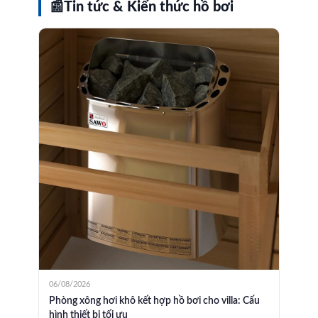
📰
Tin tức & Kiến thức hồ bơi
06/08/2026
Phòng xông hơi khô kết hợp hồ bơi cho villa: Cấu
hình thiết bị tối ưu