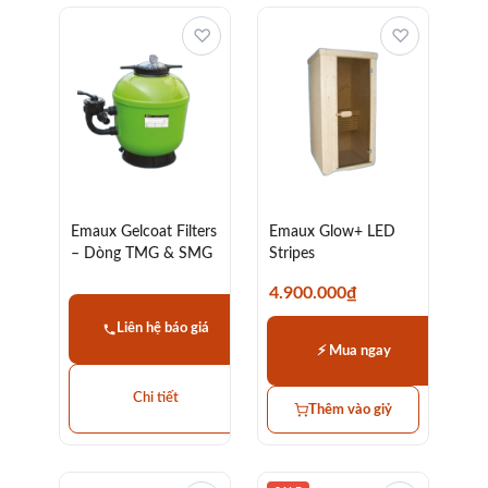
♡
♡
Emaux Gelcoat Filters
Emaux Glow+ LED
– Dòng TMG & SMG
Stripes
4.900.000
₫
Liên hệ báo giá
⚡ Mua ngay
Chi tiết
Thêm vào giỷ