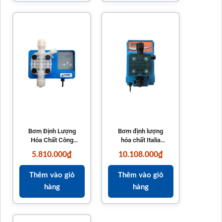
Bơm Định Lượng
Bơm định lượng
Hóa Chất Công
hóa chất Italia
Suất 15L/h ME1-
ME3-C 22L/h cho
5.810.000
₫
10.108.000
₫
CA Italia
hồ bơi
Thêm vào giỏ
Thêm vào giỏ
hàng
hàng