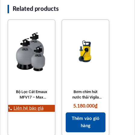
Related products
Bộ Lọc Cát Emaux
Bơm chìm hút
MFV17 – Max
nước thải Vigila
Series MFV Top
200 ESPA 380W
5.180.000
₫
Mount Sand Filter
4,8m3/h có phao
Liên hệ báo giá
và cáp 10m
Thêm vào giỏ
hàng