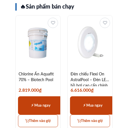
🔥
Sản phẩm bán chạy
♡
♡
Chlorine Ấn Aquafit
Đèn chiếu Flexi On
70% – Biotech Pool
AstralPool – Đèn LED
hồ bơi cao cấp chính
2.819.000
₫
6.616.000
₫
hãng
⚡ Mua ngay
⚡ Mua ngay
Thêm vào giỷ
Thêm vào giỷ