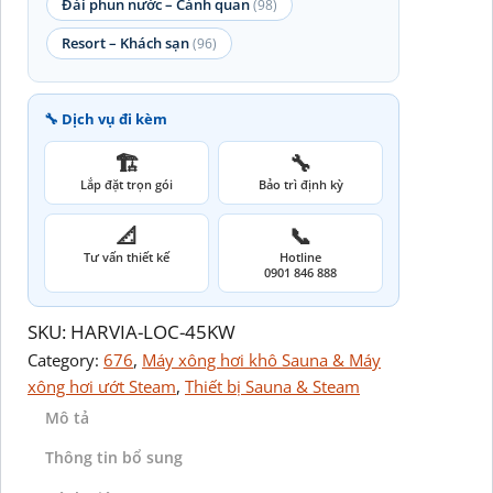
Đài phun nước – Cảnh quan
(98)
Resort – Khách sạn
(96)
🔧 Dịch vụ đi kèm
🏗️
🔧
Lắp đặt trọn gói
Bảo trì định kỳ
📐
📞
Tư vấn thiết kế
Hotline
0901 846 888
SKU:
HARVIA-LOC-45KW
Category:
676
, 
Máy xông hơi khô Sauna & Máy
xông hơi ướt Steam
, 
Thiết bị Sauna & Steam
Mô tả
Thông tin bổ sung