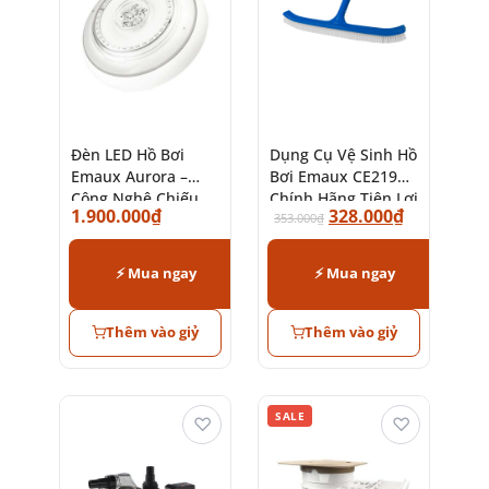
Đèn LED Hồ Bơi
Dụng Cụ Vệ Sinh Hồ
Emaux Aurora –
Bơi Emaux CE219
Công Nghệ Chiếu
Chính Hãng Tiện Lợi
1.900.000
₫
328.000
₫
Sáng Hiện Đại
353.000
₫
⚡ Mua ngay
⚡ Mua ngay
Thêm vào giỷ
Thêm vào giỷ
SALE
♡
♡