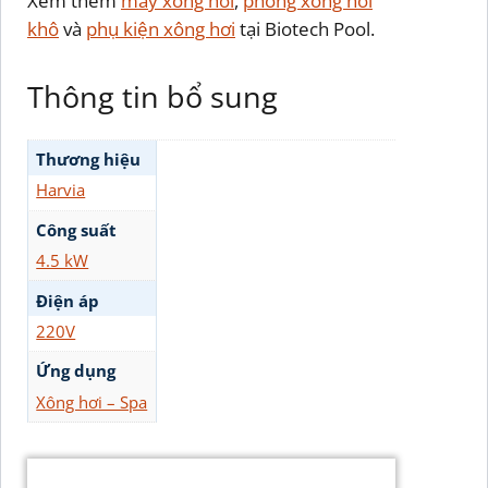
Xem thêm
máy xông hơi
,
phòng xông hơi
khô
và
phụ kiện xông hơi
tại Biotech Pool.
Thông tin bổ sung
Thương hiệu
Harvia
Công suất
4.5 kW
Điện áp
220V
Ứng dụng
Xông hơi – Spa