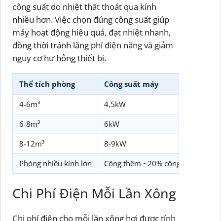
công suất do nhiệt thất thoát qua kính
nhiều hơn. Việc chọn đúng công suất giúp
máy hoạt động hiệu quả, đạt nhiệt nhanh,
đồng thời tránh lãng phí điện năng và giảm
nguy cơ hư hỏng thiết bị.
Thể tích phòng
Công suất máy
Ng
4-6m³
4,5kW
1 p
6-8m³
6kW
3 p
8-12m³
8-9kW
3 p
Phòng nhiều kính lớn
Cộng thêm ~20% công suất
Phù
Chi Phí Điện Mỗi Lần Xông
Chi phí điện cho mỗi lần xông hơi được tính