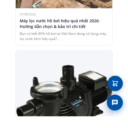
07/08/2026
Máy lọc nước hồ bơi hiệu quả nhất 2026:
Hướng dẫn chọn & bảo trì chi tiết
Bạn có biết 80% hồ bơi tại Việt Nam đang sử dụng máy
lọc nước kém hiệu quả?…
Liên 