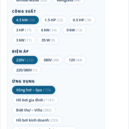
(63)
(44)
CÔNG SUẤT
4.5 kW
1.5 HP
0.5 HP
(33)
(23)
(18)
3 HP
6 kW
9 kW
(17)
(14)
(13)
3 kW
35 W
(11)
(9)
ĐIỆN ÁP
220V
380V
12V
(222)
(48)
(44)
220/380V
(1)
ỨNG DỤNG
Xông hơi – Spa
(159)
Hồ bơi gia đình
(1141)
Biệt thự – Villa
(392)
Hồ bơi kinh doanh
(233)