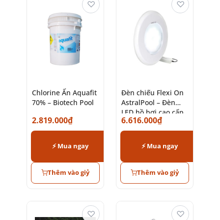
♡
♡
Chlorine Ấn Aquafit
Đèn chiếu Flexi On
70% – Biotech Pool
AstralPool – Đèn
LED hồ bơi cao cấp
2.819.000
₫
6.616.000
₫
chính hãng
⚡ Mua ngay
⚡ Mua ngay
Thêm vào giỷ
Thêm vào giỷ
♡
♡