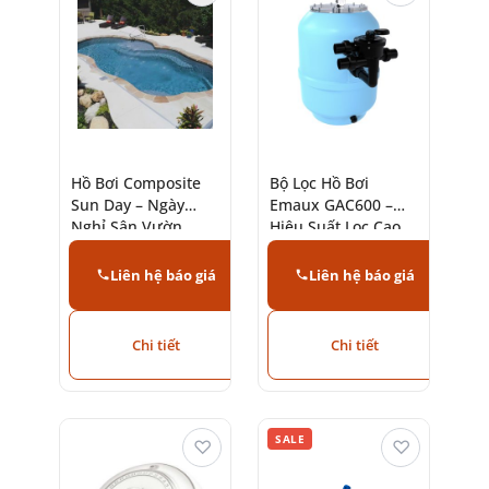
Hồ Bơi Composite
Bộ Lọc Hồ Bơi
Sun Day – Ngày
Emaux GAC600 –
Nghỉ Sân Vườn
Hiệu Suất Lọc Cao,
Hoàn Hảo
Bền Bỉ
Liên hệ báo giá
Liên hệ báo giá
Chi tiết
Chi tiết
SALE
♡
♡