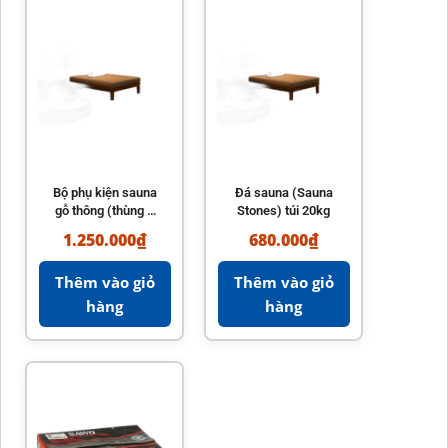
Bộ phụ kiện sauna
Đá sauna (Sauna
gỗ thông (thùng +
Stones) túi 20kg
gáo + đồng hồ +
1.250.000
₫
680.000
₫
nhiệt kế)
Thêm vào giỏ
Thêm vào giỏ
hàng
hàng