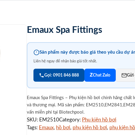
Emaux Spa Fittings
Sản phẩm này được báo giá theo yêu cầu dự á
Liên hệ ngay để nhận báo giá tốt nhất.
Z
Gọi: 0901 846 888
Chat Zalo
Gửi 
Emaux Spa Fittings – Phụ kiện hồ bơi chính hãng chất 
và thương mại. Mã sản phẩm: EM2510,EM2841,EM2842
vấn miễn phí tại Biotechpool.
SKU:
EM2510
Category:
Phụ kiện hồ bơi
Tags:
Emaux
, 
hồ bơi
, 
phụ kiện hồ bơi
, 
phụ kiện h