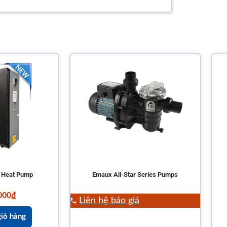
s Heat Pump
Emaux All-Star Series Pumps
000
₫
Liên hệ báo giá
iỏ hàng