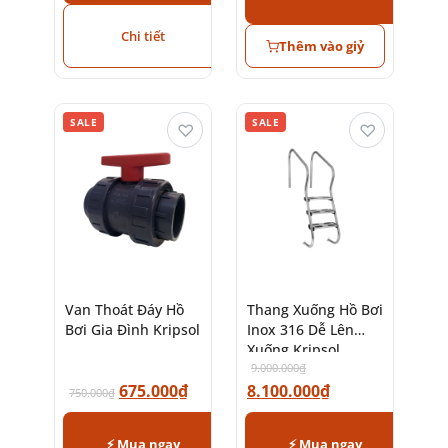
Chi tiết
Thêm vào giỷ
SALE
SALE
♡
♡
Van Thoát Đáy Hồ
Thang Xuống Hồ Bơi
Bơi Gia Đình Kripsol
Inox 316 Dễ Lên
Xuống Kripsol
9.000.000
₫
675.000
₫
8.100.000
₫
750.000
₫
⚡ Mua ngay
⚡ Mua ngay