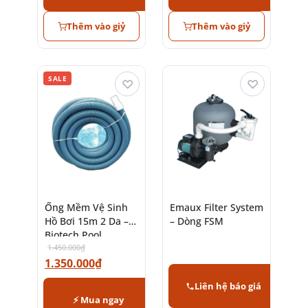
Thêm vào giỷ
Thêm vào giỷ
SALE
♡
♡
Ống Mềm Vệ Sinh
Emaux Filter System
Hồ Bơi 15m 2 Da –
– Dòng FSM
Biotech Pool
1.450.000
₫
1.350.000
₫
Liên hệ báo giá
⚡ Mua ngay