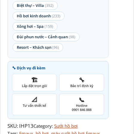
Biệt thự – Villa
(392)
Hồ bơi kinh doanh
(233)
Xông hơi – Spa
(159)
Đài phun nước – Cảnh quan
(98)
Resort – Khách sạn
(96)
🔧 Dịch vụ đi kèm
🏗️
🔧
Lắp đặt trọn gói
Bảo trì định kỳ
📐
📞
Tư vấn thiết kế
Hotline
0901 846 888
SKU:
IHP13
Category:
Sưởi hồ bơi
Tags:
Emaux
, 
hồ bơi
, 
máy sưởi hồ bơi Emaux
, 