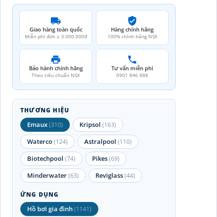
Giao hàng toàn quốc
Hàng chính hãng
Miễn phí đơn ≥ 3.000.000đ
100% chính hãng NSX
Bảo hành chính hãng
Tư vấn miễn phí
Theo tiêu chuẩn NSX
0901 846 888
THƯƠNG HIỆU
Emaux
Kripsol
(310)
(163)
Waterco
Astralpool
(124)
(110)
Biotechpool
Pikes
(74)
(69)
Minderwater
Reviglass
(63)
(44)
ỨNG DỤNG
Hồ bơi gia đình
(1141)