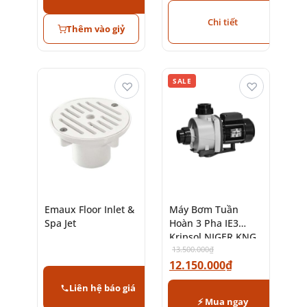
Chi tiết
Thêm vào giỷ
SALE
♡
♡
Emaux Floor Inlet &
Máy Bơm Tuần
Spa Jet
Hoàn 3 Pha IE3
Kripsol NIGER KNG
13.500.000
₫
12.150.000
₫
Liên hệ báo giá
⚡ Mua ngay