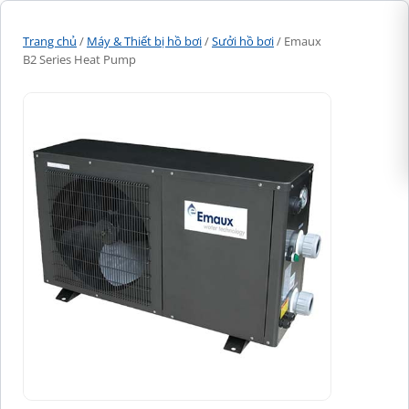
Trang chủ
/
Máy & Thiết bị hồ bơi
/
Sưởi hồ bơi
/ Emaux
B2 Series Heat Pump