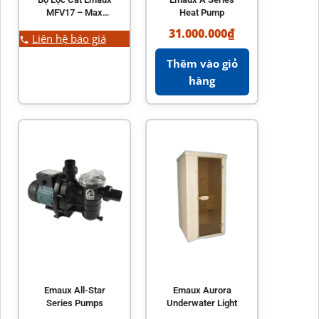
MFV17 – Max
Heat Pump
Series MFV Top
31.000.000
₫
Liên hệ báo giá
Mount Sand Filter
Thêm vào giỏ
hàng
Emaux All-Star
Emaux Aurora
Series Pumps
Underwater Light