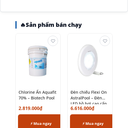
🔥
Sản phẩm bán chạy
♡
♡
Chlorine Ấn Aquafit
Đèn chiếu Flexi On
70% – Biotech Pool
AstralPool – Đèn
LED hồ bơi cao cấp
2.819.000
₫
6.616.000
₫
chính hãng
⚡ Mua ngay
⚡ Mua ngay