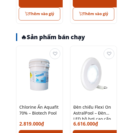
Thêm vào giỷ
Thêm vào giỷ
🔥
Sản phẩm bán chạy
♡
♡
Chlorine Ấn Aquafit
Đèn chiếu Flexi On
70% – Biotech Pool
AstralPool – Đèn
LED hồ bơi cao cấp
2.819.000
₫
6.616.000
₫
chính hãng