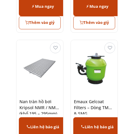
⚡ Mua ngay
⚡ Mua ngay
Thêm vào giỷ
Thêm vào giỷ
♡
♡
Nan tràn hồ bơi
Emaux Gelcoat
Kripsol NMR / NMC
Filters – Dòng TMG
(khổ 195 – 295mm)
& SMG
và góc RR
Liên hệ báo giá
Liên hệ báo giá