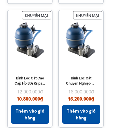
KHUYẾN MẠI
KHUYẾN MẠI
Bình Lọc Cát Cao
Bình Lọc Cát
Cấp Hồ Bơi Kripsol
Chuyên Nghiệp Hồ
SAN SEBASTIAN
Bơi Kripsol ARTIK
12.000.000
₫
18.000.000
₫
EVO
10.800.000
₫
16.200.000
₫
Thêm vào giỏ
Thêm vào giỏ
hàng
hàng