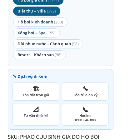
(1141)
Biệt thự – Villa
(392)
Hồ bơi kinh doanh
(233)
Xông hơi – Spa
(159)
Đài phun nước – Cảnh quan
(98)
Resort – Khách sạn
(96)
🔧 Dịch vụ đi kèm
🏗️
🔧
Lắp đặt trọn gói
Bảo trì định kỳ
📐
📞
Tư vấn thiết kế
Hotline
0901 846 888
SKU:
PHAO CUU SINH GIA DO HO BOI