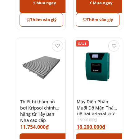
⚡ Mua ngay
⚡ Mua ngay
Thêm vào giỷ
Thêm vào giỷ
SALE
♡
♡
Thiết bị thảm hồ
Máy Điện Phân
bơi Kripsol chính
Muối Độ Mặn Thấp
hãng từ Tây Ban
Hồ Bơi Kripsol KLX
Nha cao cấp
1LS
18.000.000
₫
11.754.000
₫
16.200.000
₫