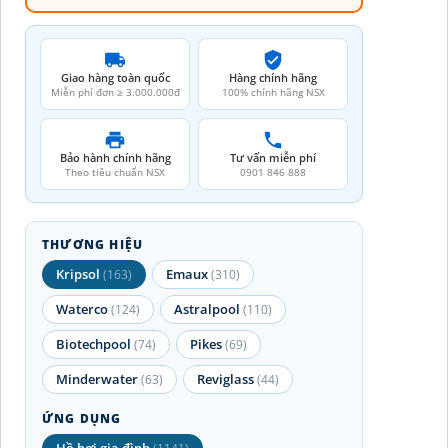
Giao hàng toàn quốc
Hàng chính hãng
Miễn phí đơn ≥ 3.000.000đ
100% chính hãng NSX
Bảo hành chính hãng
Tư vấn miễn phí
Theo tiêu chuẩn NSX
0901 846 888
THƯƠNG HIỆU
Kripsol
Emaux
(163)
(310)
Waterco
Astralpool
(124)
(110)
Biotechpool
Pikes
(74)
(69)
Minderwater
Reviglass
(63)
(44)
ỨNG DỤNG
Hồ bơi gia đình