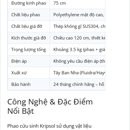
Đường kính phao
75 cm
Chất liệu phao
Polyethylene mật độ cao, chống tia U
Chất liệu giá đỡ
Thép không gỉ SUS304, chống gỉ sét, c
Kích thước giá đỡ
Chiều cao 120 cm, thiết kế bắt vít tư
Trọng lượng tổng
Khoảng 3.5 kg (phao + giá đỡ)
Điện áp
Không yêu cầu điện áp (thiết bị cứu si
Xuất xứ
Tây Ban Nha (Fluidra/Hayward)
Bảo hành
24 tháng chính hãng – hỗ trợ kỹ thuật 
Công Nghệ & Đặc Điểm
Nổi Bật
Phao cứu sinh Kripsol sử dụng vật liệu