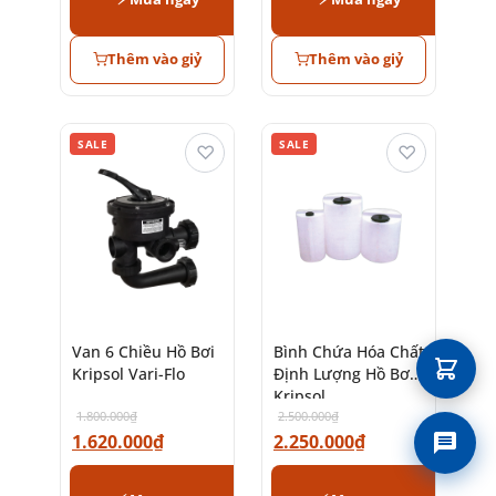
Thêm vào giỷ
Thêm vào giỷ
SALE
SALE
♡
♡
Van 6 Chiều Hồ Bơi
Bình Chứa Hóa Chất
Kripsol Vari-Flo
Định Lượng Hồ Bơi
Kripsol
1.800.000
₫
2.500.000
₫
1.620.000
₫
2.250.000
₫
Liên 