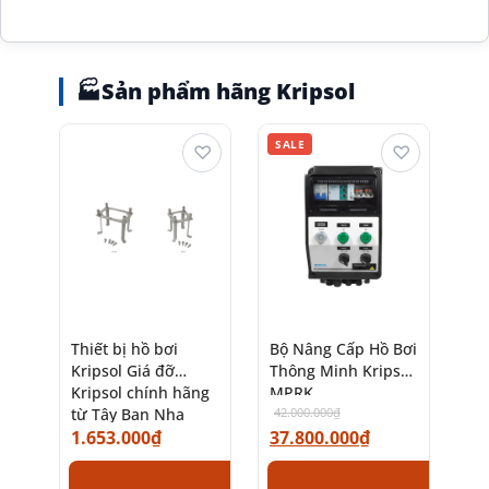
🏭
Sản phẩm hãng Kripsol
SALE
♡
♡
Thiết bị hồ bơi
Bộ Nâng Cấp Hồ Bơi
Kripsol Giá đỡ
Thông Minh Kripsol
Kripsol chính hãng
MPRK
từ Tây Ban Nha
42.000.000
₫
1.653.000
₫
37.800.000
₫