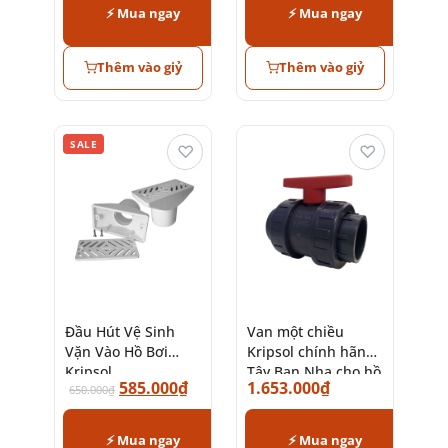
⚡ Mua ngay
⚡ Mua ngay
Thêm vào giỷ
Thêm vào giỷ
SALE
♡
♡
Đầu Hút Vệ Sinh
Van một chiều
Vặn Vào Hồ Bơi
Kripsol chính hãng
Kripsol
Tây Ban Nha cho hồ
585.000
₫
1.653.000
₫
650.000
₫
bơi chất lượng
⚡ Mua ngay
⚡ Mua ngay