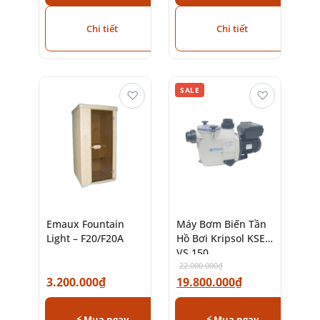
Chi tiết
Chi tiết
SALE
♡
♡
Emaux Fountain
Máy Bơm Biến Tần
Light – F20/F20A
Hồ Bơi Kripsol KSE
VS 150
22.000.000
₫
3.200.000
₫
19.800.000
₫
⚡ Mua ngay
⚡ Mua ngay