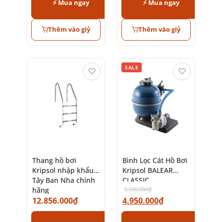
⚡ Mua ngay
⚡ Mua ngay
Thêm vào giỷ
Thêm vào giỷ
SALE
♡
♡
Thang hồ bơi
Bình Lọc Cát Hồ Bơi
Kripsol nhập khẩu
Kripsol BALEAR
Tây Ban Nha chính
CLASSIC
hãng
5.500.000
₫
12.856.000
₫
4.950.000
₫