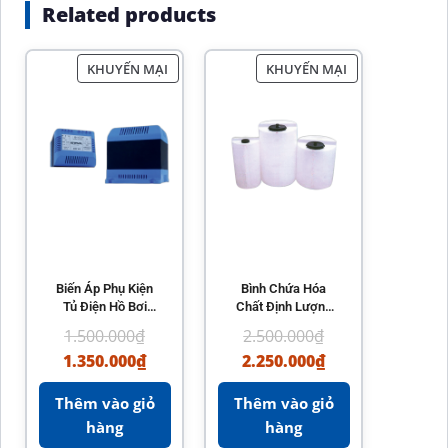
Related products
KHUYẾN MẠI
KHUYẾN MẠI
Biến Áp Phụ Kiện
Bình Chứa Hóa
Tủ Điện Hồ Bơi
Chất Định Lượng
Kripsol
Hồ Bơi Kripsol
1.500.000
₫
2.500.000
₫
1.350.000
₫
2.250.000
₫
Thêm vào giỏ
Thêm vào giỏ
hàng
hàng