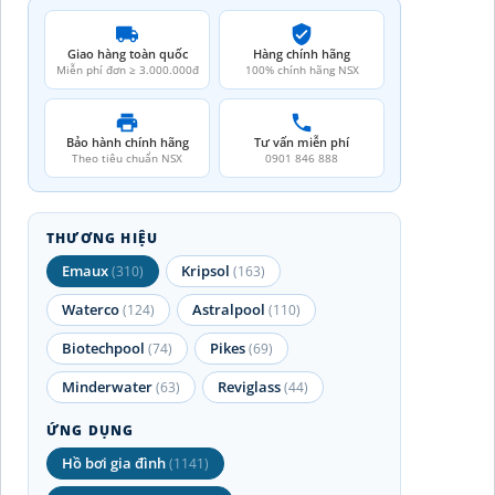
Giao hàng toàn quốc
Hàng chính hãng
Miễn phí đơn ≥ 3.000.000đ
100% chính hãng NSX
Bảo hành chính hãng
Tư vấn miễn phí
Theo tiêu chuẩn NSX
0901 846 888
THƯƠNG HIỆU
Emaux
Kripsol
(310)
(163)
Waterco
Astralpool
(124)
(110)
Biotechpool
Pikes
(74)
(69)
Minderwater
Reviglass
(63)
(44)
ỨNG DỤNG
Hồ bơi gia đình
(1141)