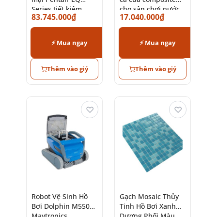
Series tiết kiệm
cho sân chơi nước
83.745.000
₫
17.040.000
₫
điện, bền bỉ
trẻ em ngoài trời
⚡ Mua ngay
⚡ Mua ngay
Thêm vào giỷ
Thêm vào giỷ
♡
♡
Robot Vệ Sinh Hồ
Gạch Mosaic Thủy
Bơi Dolphin M550
Tinh Hồ Bơi Xanh
Maytronics
Dương Phối Màu