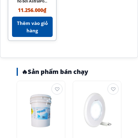
hồ bơi AstralPool
chính hãng Tây
11.256.000
₫
Ban Nha
Thêm vào giỏ
hàng
🔥
Sản phẩm bán chạy
♡
♡