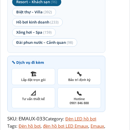
Resort – Khách sạn
(96)
Biệt thự – Villa
(392)
Hồ bơi kinh doanh
(233)
Xông hơi – Spa
(159)
Đài phun nước – Cảnh quan
(98)
🔧 Dịch vụ đi kèm
🏗️
🔧
Lắp đặt trọn gói
Bảo trì định kỳ
📐
📞
Tư vấn thiết kế
Hotline
0901 846 888
SKU:
EMAUX-033
Category:
Đèn LED hồ bơi
Tags:
Đèn hồ bơi
, 
đèn hồ bơi LED Emaux
, 
Emaux
, 