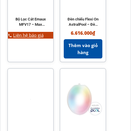
Bộ Lọc Cát Emaux
Đèn chiếu Flexi On
MFV17 – Max
AstralPool – Đèn
Series MFV Top
LED hồ bơi cao cấp
6.616.000
₫
Liên hệ báo giá
Mount Sand Filter
chính hãng
Thêm vào giỏ
hàng