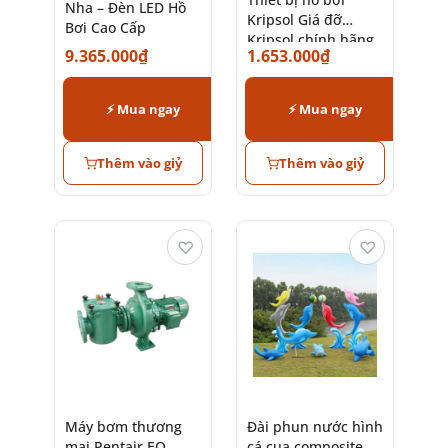
AstralPool Tây Ban
Kripsol Giá đỡ
Nha – Đèn LED Hồ
Kripsol chính hãng
9.365.000
₫
1.653.000
₫
Bơi Cao Cấp
từ Tây Ban Nha
⚡ Mua ngay
⚡ Mua ngay
Thêm vào giỷ
Thêm vào giỷ
♡
♡
Máy bơm thương
Đài phun nước hình
mại Pentair EQ
cá cua composite