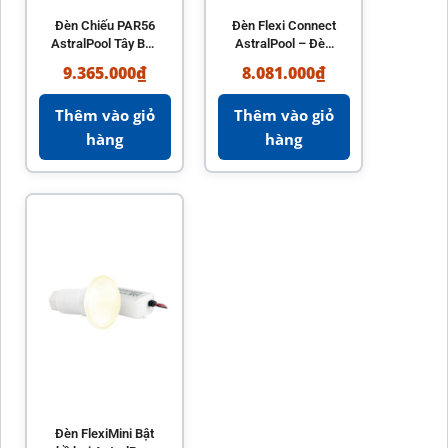
Đèn Chiếu PAR56
Đèn Flexi Connect
AstralPool Tây Ban
AstralPool – Đèn
Nha – Đèn LED Hồ
LED hồ bơi chất
9.365.000
₫
8.081.000
₫
Bơi Cao Cấp
lượng Tây Ban Nha
Thêm vào giỏ
Thêm vào giỏ
hàng
hàng
Đèn FlexiMini Bật