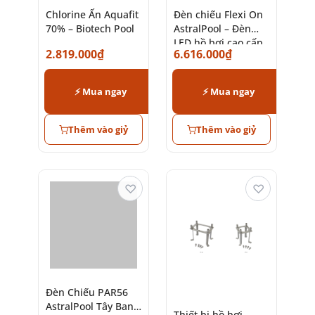
Chlorine Ấn Aquafit
Đèn chiếu Flexi On
70% – Biotech Pool
AstralPool – Đèn
LED hồ bơi cao cấp
2.819.000
₫
6.616.000
₫
chính hãng
⚡ Mua ngay
⚡ Mua ngay
Thêm vào giỷ
Thêm vào giỷ
♡
♡
Đèn Chiếu PAR56
Thiết bị hồ bơi