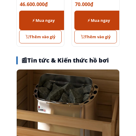
46.600.000
₫
70.000
₫
⚡ Mua ngay
⚡ Mua ngay
Thêm vào giỷ
Thêm vào giỷ
📰
Tin tức & Kiến thức hồ bơi