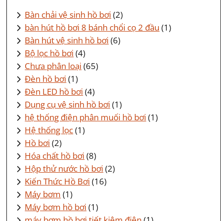
Bàn chải vệ sinh hồ bơi
(2)
bàn hút hồ bơi 8 bánh chổi cọ 2 đầu
(1)
Bàn hút vệ sinh hồ bơi
(6)
Bộ lọc hồ bơi
(4)
Chưa phân loại
(65)
Đèn hồ bơi
(1)
Đèn LED hồ bơi
(4)
Dụng cụ vệ sinh hồ bơi
(1)
hệ thống điện phân muối hồ bơi
(1)
Hệ thống lọc
(1)
Hồ bơi
(2)
Hóa chất hồ bơi
(8)
Hộp thử nước hồ bơi
(2)
Kiến Thức Hồ Bơi
(16)
Máy bơm
(1)
Máy bơm hồ bơi
(1)
máy bơm hồ bơi tiết kiệm điện
(1)