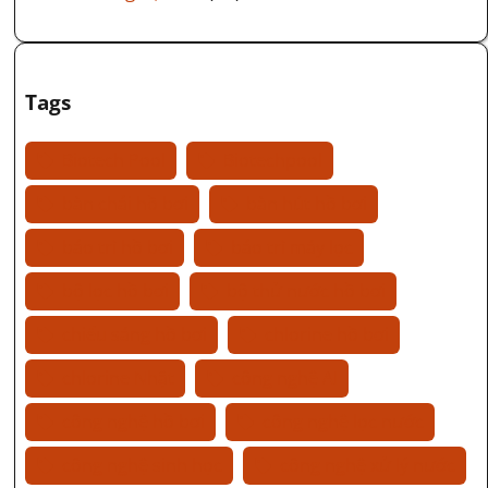
Tags
Biotech Pool
Biotechpool
bàn chải hồ bơi
bàn hút hồ bơi
bảo trì hồ bơi
bảo trì máy lọc
bộ lọc hồ bơi
bộ thử nước hồ bơi
chiếu sáng hồ bơi
chlorine hồ bơi
chlorine Nhật
công nghệ AI
công nghệ hồ bơi
công nghệ lọc nước
công nghệ sinh học
công nghệ xử lý nước