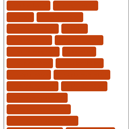
dịch vụ bảo trì
dụng cụ hồ bơi
Emaux
hóa chất hồ bơi
hướng dẫn bảo trì
hồ bơi
Hồ bơi gia đình
hồ bơi ngoài trời
hồ bơi thông minh
lọc hồ bơi
lọc nước hồ bơi
máy bơm hồ bơi
máy lọc hồ bơi
máy lọc nước hồ bơi
nội thất ngoài trời
phụ kiện hồ bơi
phụ kiện hồ bơi bền bỉ
phụ kiện hồ bơi cao cấp
phụ kiện hồ bơi chính hãng