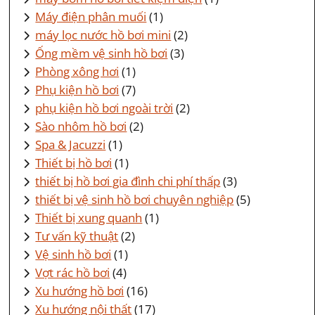
Máy điện phân muối
(1)
máy lọc nước hồ bơi mini
(2)
Ống mềm vệ sinh hồ bơi
(3)
Phòng xông hơi
(1)
Phụ kiện hồ bơi
(7)
phụ kiện hồ bơi ngoài trời
(2)
Sào nhôm hồ bơi
(2)
Spa & Jacuzzi
(1)
Thiết bị hồ bơi
(1)
thiết bị hồ bơi gia đình chi phí thấp
(3)
thiết bị vệ sinh hồ bơi chuyên nghiệp
(5)
Thiết bị xung quanh
(1)
Tư vấn kỹ thuật
(2)
Vệ sinh hồ bơi
(1)
Vợt rác hồ bơi
(4)
Xu hướng hồ bơi
(16)
Xu hướng nội thất
(17)