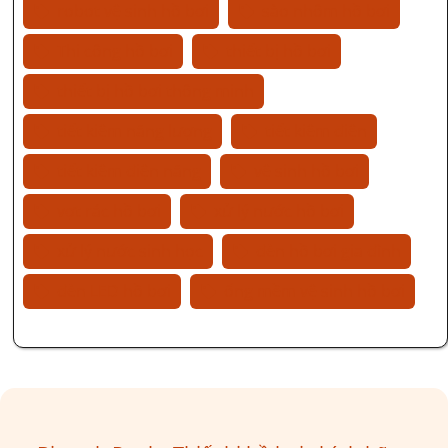
robot vệ sinh hồ bơi
sào nhôm hồ bơi
Thi công hồ bơi
thiết bị hồ bơi
thiết bị hồ bơi thông minh
tiết kiệm năng lượng
tiết kiệm điện
tiết kiệm điện năng
vệ sinh hồ bơi
vợt rác hồ bơi
xử lý nước hồ bơi
xử lý nước sinh học
đèn hồ bơi gia đình
đèn LED hồ bơi
ống mềm vệ sinh hồ bơi