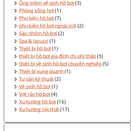
Ống mềm vệ sinh hồ bơi
(3)
Phòng xông hơi
(1)
Phụ kiện hồ bơi
(7)
phụ kiện hồ bơi ngoài trời
(2)
Sào nhôm hồ bơi
(2)
Spa & Jacuzzi
(1)
Thiết bị hồ bơi
(1)
thiết bị hồ bơi gia đình chi phí thấp
(3)
thiết bị vệ sinh hồ bơi chuyên nghiệp
(5)
Thiết bị xung quanh
(1)
Tư vấn kỹ thuật
(2)
Vệ sinh hồ bơi
(1)
Vợt rác hồ bơi
(4)
Xu hướng hồ bơi
(16)
Xu hướng nội thất
(17)