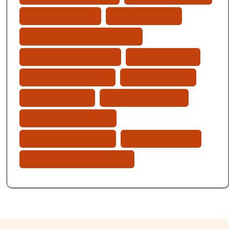
Thi công hồ bơi
thiết bị hồ bơi
thiết bị hồ bơi thông minh
tiết kiệm năng lượng
tiết kiệm điện
tiết kiệm điện năng
vệ sinh hồ bơi
vợt rác hồ bơi
xử lý nước hồ bơi
xử lý nước sinh học
đèn hồ bơi gia đình
đèn LED hồ bơi
ống mềm vệ sinh hồ bơi