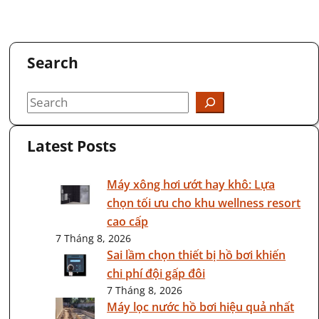
Search
Latest Posts
Máy xông hơi ướt hay khô: Lựa
chọn tối ưu cho khu wellness resort
cao cấp
7 Tháng 8, 2026
Sai lầm chọn thiết bị hồ bơi khiến
chi phí đội gấp đôi
7 Tháng 8, 2026
Máy lọc nước hồ bơi hiệu quả nhất