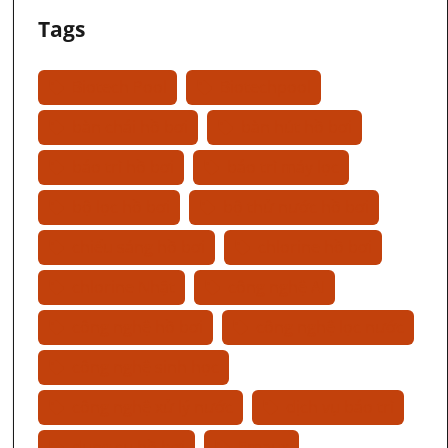
Tags
Biotech Pool
Biotechpool
bàn chải hồ bơi
bàn hút hồ bơi
bảo trì hồ bơi
bảo trì máy lọc
bộ lọc hồ bơi
bộ thử nước hồ bơi
chiếu sáng hồ bơi
chlorine hồ bơi
chlorine Nhật
công nghệ AI
công nghệ hồ bơi
công nghệ lọc nước
công nghệ sinh học
công nghệ xử lý nước
dịch vụ bảo trì
dụng cụ hồ bơi
Emaux