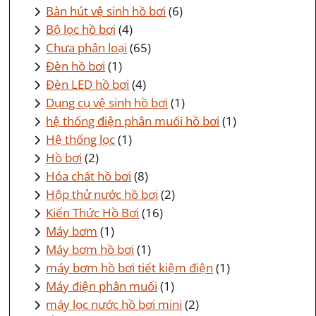
Bàn hút vệ sinh hồ bơi
(6)
Bộ lọc hồ bơi
(4)
Chưa phân loại
(65)
Đèn hồ bơi
(1)
Đèn LED hồ bơi
(4)
Dụng cụ vệ sinh hồ bơi
(1)
hệ thống điện phân muối hồ bơi
(1)
Hệ thống lọc
(1)
Hồ bơi
(2)
Hóa chất hồ bơi
(8)
Hộp thử nước hồ bơi
(2)
Kiến Thức Hồ Bơi
(16)
Máy bơm
(1)
Máy bơm hồ bơi
(1)
máy bơm hồ bơi tiết kiệm điện
(1)
Máy điện phân muối
(1)
máy lọc nước hồ bơi mini
(2)