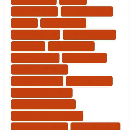
hóa chất hồ bơi
hướng dẫn bảo trì
hồ bơi
Hồ bơi gia đình
hồ bơi ngoài trời
hồ bơi thông minh
lọc hồ bơi
lọc nước hồ bơi
máy bơm hồ bơi
máy lọc hồ bơi
máy lọc nước hồ bơi
nội thất ngoài trời
phụ kiện hồ bơi
phụ kiện hồ bơi bền bỉ
phụ kiện hồ bơi cao cấp
phụ kiện hồ bơi chính hãng
robot vệ sinh hồ bơi
sào nhôm hồ bơi