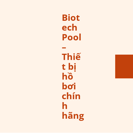
Biot
ech
Pool
–
Thiế
t bị
hồ
bơi
chín
h
hãng