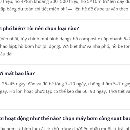
riệu; hồ 4×8m khoảng 300–500 triệu; hồ 5×10m trở lên đầy đủ t
cấp bảng dự toán chi tiết miễn phí — liên hệ để được tư vấn theo
ơi phổ biến? Tôi nên chọn loại nào?
 (bền nhất, tùy chỉnh mọi hình dạng); hồ composite (lắp nhanh 5–7
háo lắp); hồ bơm hơi (di động). Với biệt thự và nhà phố, hồ bê tô
âu dài.
bơi mất bao lâu?
25–45 ngày: đào và đổ bê tông 7–10 ngày, chống thấm 5–7 ngày, ố
ày. Hồ lớn hoặc phức tạp có thể kéo dài 60–90 ngày. Thời tiết và
bơi hoạt động như thế nào? Chọn máy bơm công suất ba
máy bơm → bình lọc cát → khử trùng clo/điện phân muối → trả lạ