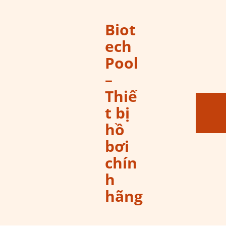
Biot
ech
Pool
–
Thiế
t bị
hồ
bơi
chín
h
hãng