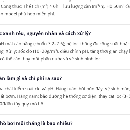
. Công thức: Thể tích (m³) ÷ 6h = lưu lượng cần (m³/h). Hồ 50m³ 
vấn model phù hợp miễn phí.
c xanh rêu, nguyên nhân và cách xử lý?
H mất cân bằng (chuẩn 7.2–7.6); hệ lọc không đủ công suất hoặc 
ng. Xử lý: sốc clo (10–20g/m³), điều chỉnh pH, tăng thời gian chạ
 có thể cần thay một phần nước và vệ sinh bình lọc.
ần làm gì và chi phí ra sao?
óa chất kiểm soát clo và pH. Hàng tuần: hút bùn đáy, vệ sinh màn
uất bơm. Hàng năm: bảo dưỡng hệ thống cơ điện, thay cát lọc (3–5
0đ/lần tùy quy mô hồ.
 hồ bơi mỗi tháng là bao nhiêu?