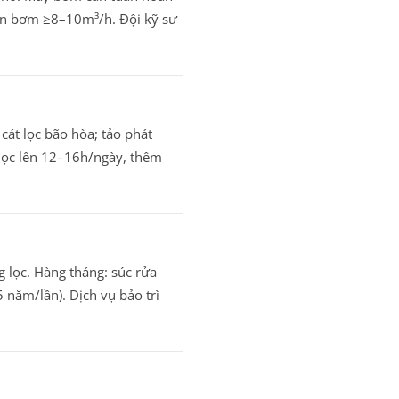
cần bơm ≥8–10m³/h. Đội kỹ sư
cát lọc bão hòa; tảo phát
y lọc lên 12–16h/ngày, thêm
g lọc. Hàng tháng: súc rửa
 năm/lần). Dịch vụ bảo trì