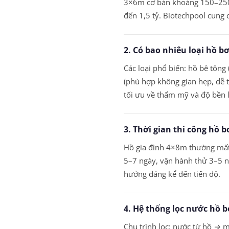
3×6m cơ bản khoảng 150–250 t
đến 1,5 tỷ. Biotechpool cung 
2. Có bao nhiêu loại hồ b
Các loại phổ biến: hồ bê tông
(phù hợp không gian hẹp, dễ t
tối ưu về thẩm mỹ và độ bền l
3. Thời gian thi công hồ 
Hồ gia đình 4×8m thường mất 
5–7 ngày, vận hành thử 3–5 ng
hưởng đáng kể đến tiến độ.
4. Hệ thống lọc nước hồ 
Chu trình lọc: nước từ hồ → 