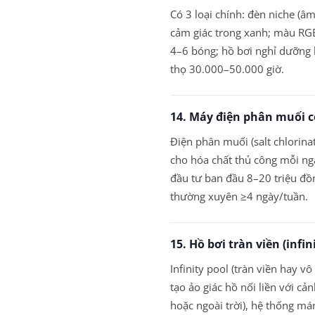
Có 3 loại chính: đèn niche (â
cảm giác trong xanh; màu RGB
4–6 bóng; hồ bơi nghỉ dưỡng l
thọ 30.000–50.000 giờ.
14. Máy điện phân muối c
Điện phân muối (salt chlorina
cho hóa chất thủ công mỗi ng
đầu tư ban đầu 8–20 triệu đồ
thường xuyên ≥4 ngày/tuần.
15. Hồ bơi tràn viền (infin
Infinity pool (tràn viền hay 
tạo ảo giác hồ nối liền với cả
hoặc ngoài trời), hệ thống má