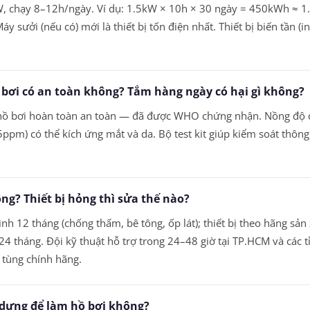
, chạy 8–12h/ngày. Ví dụ: 1.5kW × 10h × 30 ngày = 450kWh ≈ 1.
Máy sưởi (nếu có) mới là thiết bị tốn điện nhất. Thiết bị biến tần 
ồ bơi có an toàn không? Tắm hàng ngày có hại gì không?
t hồ bơi hoàn toàn an toàn — đã được WHO chứng nhận. Nồng độ
5ppm) có thể kích ứng mắt và da. Bộ test kit giúp kiểm soát thông
ng? Thiết bị hỏng thì sửa thế nào?
nh 12 tháng (chống thấm, bê tông, ốp lát); thiết bị theo hãng sản
24 tháng. Đội kỹ thuật hỗ trợ trong 24–48 giờ tại TP.HCM và các t
ụ tùng chính hãng.
y dựng để làm hồ bơi không?