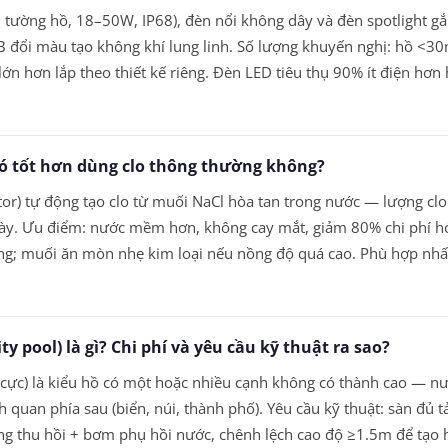
m tường hồ, 18–50W, IP68), đèn nổi không dây và đèn spotlight g
 đổi màu tạo không khí lung linh. Số lượng khuyến nghị: hồ <3
ớn hơn lắp theo thiết kế riêng. Đèn LED tiêu thụ 90% ít điện hơn
ó tốt hơn dùng clo thông thường không?
tor) tự động tạo clo từ muối NaCl hòa tan trong nước — lượng cl
ày. Ưu điểm: nước mềm hơn, không cay mắt, giảm 80% chi phí hó
ng; muối ăn mòn nhẹ kim loại nếu nồng độ quá cao. Phù hợp nhất
ity pool) là gì? Chi phí và yêu cầu kỹ thuật ra sao?
vô cực) là kiểu hồ có một hoặc nhiều cạnh không có thành cao — 
nh quan phía sau (biển, núi, thành phố). Yêu cầu kỹ thuật: sàn đủ 
ng thu hồi + bơm phụ hồi nước, chênh lệch cao độ ≥1.5m để tạo h