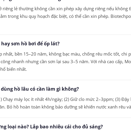
ở riêng lẻ thường không cần xin phép xây dựng riêng nếu không th
ằm trong khu quy hoạch đặc biệt, có thể cần xin phép. Biotechpo
hay sơn hồ bơi để ốp lát?
ấp nhất, bền 15–20 năm, không bạc màu, chống rêu mốc tốt, chi
i công nhanh nhưng cần sơn lại sau 3–5 năm. Với nhà cao cấp, M
phổ biến nhất.
dùng hồ lâu có cần làm gì không?
 Chạy máy lọc ít nhất 4h/ngày; (2) Giữ clo mức 2–3ppm; (3) Đậy 
uần. Bỏ hồ hoàn toàn không bảo dưỡng sẽ khiến nước xanh rêu và 
ng loại nào? Lắp bao nhiêu cái cho đủ sáng?