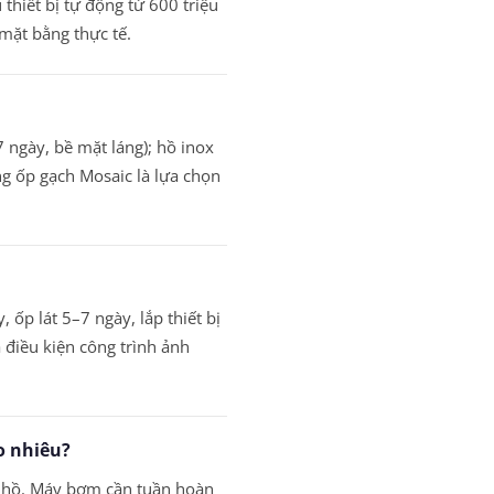
hiết bị tự động từ 600 triệu
 mặt bằng thực tế.
 ngày, bề mặt láng); hồ inox
ng ốp gạch Mosaic là lựa chọn
p lát 5–7 ngày, lắp thiết bị
 điều kiện công trình ảnh
o nhiêu?
i hồ. Máy bơm cần tuần hoàn