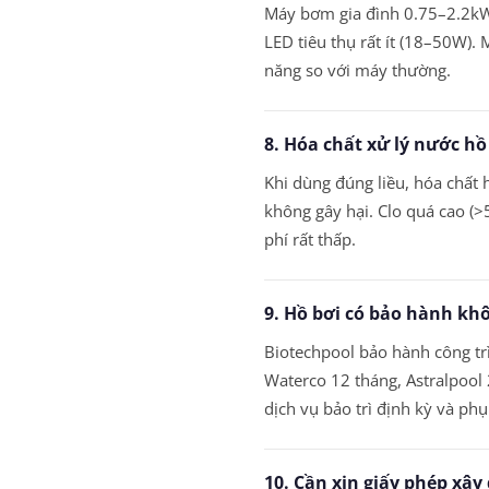
Máy bơm gia đình 0.75–2.2kW
LED tiêu thụ rất ít (18–50W). 
năng so với máy thường.
8. Hóa chất xử lý nước h
Khi dùng đúng liều, hóa chấ
không gây hại. Clo quá cao (>
phí rất thấp.
9. Hồ bơi có bảo hành khô
Biotechpool bảo hành công trì
Waterco 12 tháng, Astralpool 
dịch vụ bảo trì định kỳ và ph
10. Cần xin giấy phép xâ