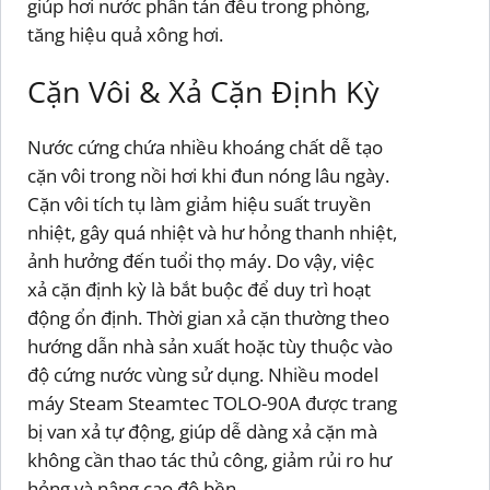
giúp hơi nước phân tán đều trong phòng,
tăng hiệu quả xông hơi.
Cặn Vôi & Xả Cặn Định Kỳ
Nước cứng chứa nhiều khoáng chất dễ tạo
cặn vôi trong nồi hơi khi đun nóng lâu ngày.
Cặn vôi tích tụ làm giảm hiệu suất truyền
nhiệt, gây quá nhiệt và hư hỏng thanh nhiệt,
ảnh hưởng đến tuổi thọ máy. Do vậy, việc
xả cặn định kỳ là bắt buộc để duy trì hoạt
động ổn định. Thời gian xả cặn thường theo
hướng dẫn nhà sản xuất hoặc tùy thuộc vào
độ cứng nước vùng sử dụng. Nhiều model
máy Steam Steamtec TOLO-90A được trang
bị van xả tự động, giúp dễ dàng xả cặn mà
không cần thao tác thủ công, giảm rủi ro hư
hỏng và nâng cao độ bền.