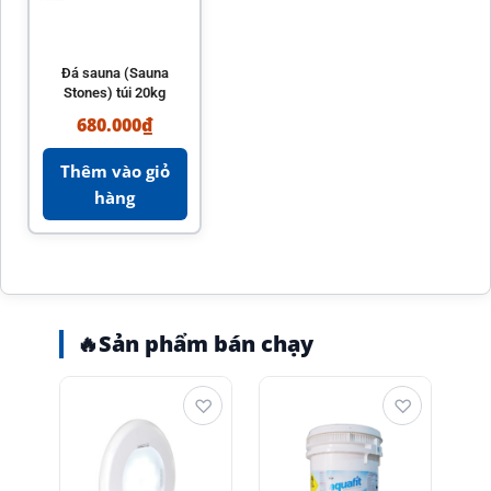
Đá sauna (Sauna
Stones) túi 20kg
680.000
₫
Thêm vào giỏ
hàng
🔥
Sản phẩm bán chạy
♡
♡