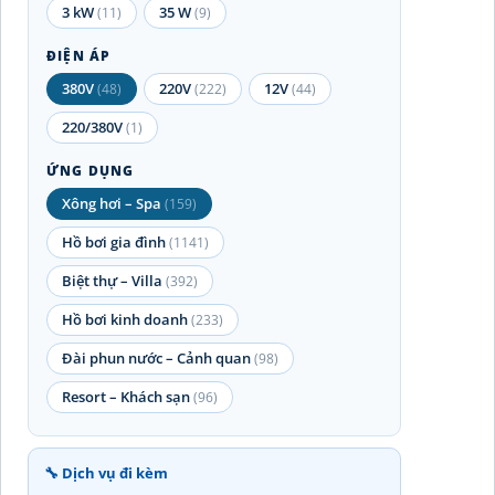
3 kW
35 W
(11)
(9)
ĐIỆN ÁP
380V
220V
12V
(48)
(222)
(44)
220/380V
(1)
ỨNG DỤNG
Xông hơi – Spa
(159)
Hồ bơi gia đình
(1141)
Biệt thự – Villa
(392)
Hồ bơi kinh doanh
(233)
Đài phun nước – Cảnh quan
(98)
Resort – Khách sạn
(96)
🔧 Dịch vụ đi kèm