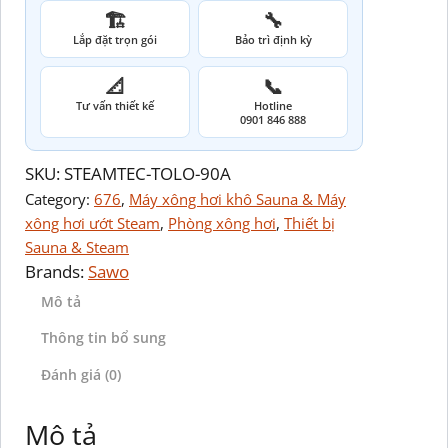
🏗️
🔧
Lắp đặt trọn gói
Bảo trì định kỳ
📐
📞
Tư vấn thiết kế
Hotline
0901 846 888
SKU:
STEAMTEC-TOLO-90A
Category:
676
, 
Máy xông hơi khô Sauna & Máy
xông hơi ướt Steam
, 
Phòng xông hơi
, 
Thiết bị
Sauna & Steam
Brands:
Sawo
Mô tả
Thông tin bổ sung
Đánh giá (0)
Mô tả