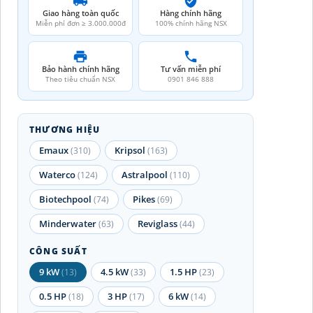
Giao hàng toàn quốc
Hàng chính hãng
Miễn phí đơn ≥ 3.000.000đ
100% chính hãng NSX
Bảo hành chính hãng
Tư vấn miễn phí
Theo tiêu chuẩn NSX
0901 846 888
THƯƠNG HIỆU
Emaux
Kripsol
(310)
(163)
Waterco
Astralpool
(124)
(110)
Biotechpool
Pikes
(74)
(69)
Minderwater
Reviglass
(63)
(44)
CÔNG SUẤT
9 kW
4.5 kW
1.5 HP
(13)
(33)
(23)
0.5 HP
3 HP
6 kW
(18)
(17)
(14)