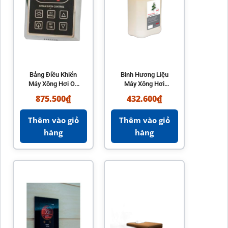
Bảng Điều Khiển
Bình Hương Liệu
Máy Xông Hơi OL
Máy Xông Hơi
Steam
SAC25080
875.500
₫
432.600
₫
Thêm vào giỏ
Thêm vào giỏ
hàng
hàng