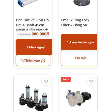
Bàn Hút Vệ Sinh Hồ
Emaux Ring Lock
Bơi 4 Bánh 45cm
Filter – Dòng SR
Nhập Khẩu Biotech
900.000
₫
Pool
1.250.000
₫
Liên hệ báo giá
⚡ Mua ngay
Chi tiết
Thêm vào giỷ
SALE
♡
♡