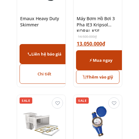
Emaux Heavy Duty
Máy Bơm Hồ Bơi 3
Skimmer
Pha IE3 Kripsol
KORAL KSE
14.500.000
₫
13.050.000
₫
Liên hệ báo giá
⚡ Mua ngay
Chi tiết
Thêm vào giỷ
SALE
SALE
♡
♡