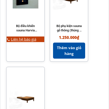
Bộ điều khiển
Bộ phụ kiện sauna
sauna Harvia
gỗ thông (thùng +
Fenix WiFi FX110 /
gáo + đồng hồ +
1.250.000
₫
Liên hệ báo giá
FX170 / FX110C
nhiệt kế)
Thêm vào giỏ
hàng