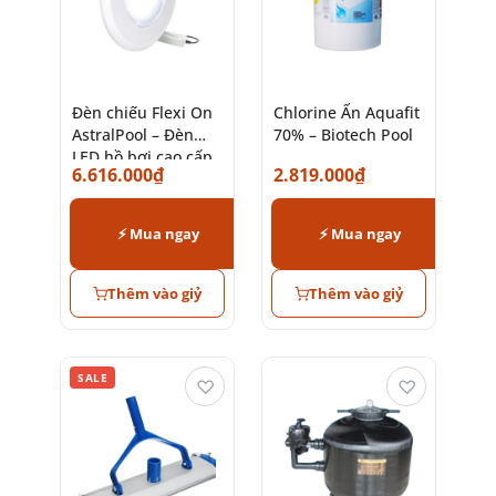
Đèn chiếu Flexi On
Chlorine Ấn Aquafit
AstralPool – Đèn
70% – Biotech Pool
LED hồ bơi cao cấp
6.616.000
₫
2.819.000
₫
chính hãng
⚡ Mua ngay
⚡ Mua ngay
Thêm vào giỷ
Thêm vào giỷ
SALE
♡
♡