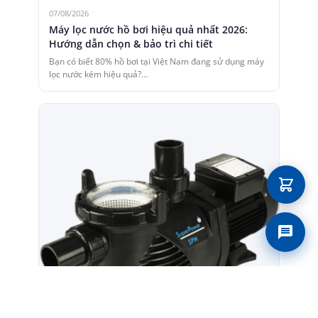
07/08/2026
Máy lọc nước hồ bơi hiệu quả nhất 2026:
Hướng dẫn chọn & bảo trì chi tiết
Bạn có biết 80% hồ bơi tại Việt Nam đang sử dụng máy
lọc nước kém hiệu quả?…
Liên 