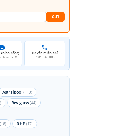
GỪI
 chính hãng
Tư vấn miễn phí
u chuẩn NSX
0901 846 888
Astralpool
(110)
Reviglass
)
(44)
3 HP
(18)
(17)