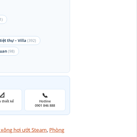
1)
Biệt thự – Villa
(392)
quan
(98)
📐
📞
 thiết kế
Hotline
0901 846 888
 xông hơi ướt Steam
, 
Phòng