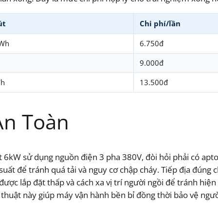
út
Chi phí/lần
kWh
6.750đ
9.000đ
Wh
13.500đ
An Toàn
6kW sử dụng nguồn điện 3 pha 380V, đòi hỏi phải có apt
 suất để tránh quá tải và nguy cơ chập cháy. Tiếp địa đún
ược lắp đặt thấp và cách xa vị trí người ngồi để tránh hiện
ỹ thuật này giúp máy vận hành bền bỉ đồng thời bảo vệ ngườ