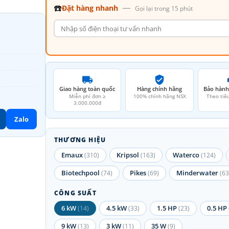
☎️
—
Đặt hàng nhanh
Gọi lại trong 15 phút
Giao hàng toàn quốc
Hàng chính hãng
Bảo hành
Miễn phí đơn ≥
100% chính hãng NSX
Theo tiê
3.000.000đ
Zalo
THƯƠNG HIỆU
Emaux
Kripsol
Waterco
(310)
(163)
(124)
Biotechpool
Pikes
Minderwater
(74)
(69)
(63
CÔNG SUẤT
6 kW
4.5 kW
1.5 HP
0.5 HP
(14)
(33)
(23)
9 kW
3 kW
35 W
(13)
(11)
(9)