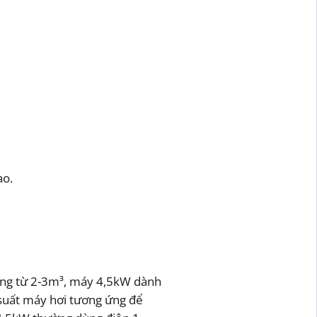
ao.
òng từ 2-3m³, máy 4,5kW dành
 suất máy hơi tương ứng để