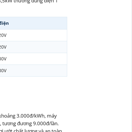
 4,5kW thường dùng điện 1
điện
20V
20V
80V
80V
ảo khoảng 3.000đ/kWh, máy
, tương đương 9.000đ/lần.
i ướt chất lượng và an toàn.