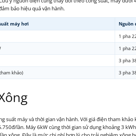
Lưu ý nguồn điện cũng thay đổi theo công suất, máy dưới
 đảm bảo hiệu quả vận hành.
suất máy hơi
Nguồn 
1 pha 2
W
1 pha 2
3 pha 3
(tham khảo)
3 pha 3
 Xông
ông suất máy và thời gian vận hành. Với giá điện tham kh
 6.750đ/lần. Máy 6kW cùng thời gian sử dụng khoảng 3 kWh
n xông. Đây là mức chi phí hợp lý cho trải nghiệm xông hơ