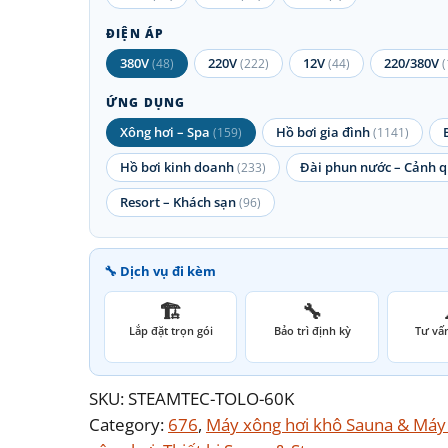
ĐIỆN ÁP
380V
220V
12V
220/380V
(48)
(222)
(44)
(
ỨNG DỤNG
Xông hơi – Spa
Hồ bơi gia đình
(159)
(1141)
Hồ bơi kinh doanh
Đài phun nước – Cảnh 
(233)
Resort – Khách sạn
(96)
🔧 Dịch vụ đi kèm
🏗️
🔧
Lắp đặt trọn gói
Bảo trì định kỳ
Tư vấn
SKU:
STEAMTEC-TOLO-60K
Category:
676
, 
Máy xông hơi khô Sauna & Máy