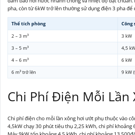
đảm bảo hơi nước nhanh chóng và nhiệt độ đạt chuẩn. 
pha, còn từ 6kW trở lên thường sử dụng điện 3 pha để
Thể tích phòng
Công 
2 – 3 m³
3 kW
3 – 5 m³
4,5 k
4 – 6 m³
6 kW
6 m³ trở lên
9 kW 
Chi Phí Điện Mỗi Lần
Chi phí điện cho mỗi lần xông hơi ướt phụ thuộc vào c
4,5kW chạy 30 phút tiêu thụ 2,25 kWh, chi phí khoảng
Máy 9kW tốn khoảng 4,5 kWh, chi phí khoảng 13.500đ/lầ