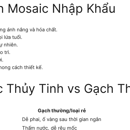
ch Mosaic Nhập Khẩu
ng ánh nắng và hóa chất.
 lứa tuổi.
ự nhiên.
 trì.
i.
ong cách thiết kế.
c Thủy Tinh vs Gạch T
Gạch thường/loại rẻ
Dễ phai, ố vàng sau thời gian ngắn
Thấm nước, dễ rêu mốc