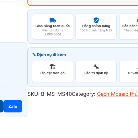
Giao hàng toàn quốc
Hàng chính hãng
Bảo hành
Miễn phí đơn ≥
100% chính hãng NSX
Theo tiê
3.000.000đ
🔧 Dịch vụ đi kèm
🏗️
🔧
Lắp đặt trọn gói
Bảo trì định kỳ
Tư vấn
SKU:
B-MS-MS40
Category:
Gạch Mosaic thủ
Zalo