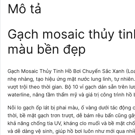
Mô tả
Gạch mosaic thủy tin
màu bền đẹp
Gạch Mosaic Thủy Tinh Hồ Bơi Chuyển Sắc Xanh (Loa
nhẹ nhàng, tạo hiệu ứng mặt nước lung linh, tự nhiê
vượt trội theo thời gian. Bộ 10 vỉ gạch dán sẵn trên 
waterline, nâng tầm thẩm mỹ và giá trị công trình hồ 
Nỗi lo gạch ốp lát bị phai màu, ố vàng dưới tác động
thời, bề mặt gạch trơn trượt, dễ bám rêu bẩn cũng g
khả năng chống tia UV, kháng clo muối và bề mặt chống
và dễ dàng vệ sinh, giúp hồ bơi luôn như mới qua nh