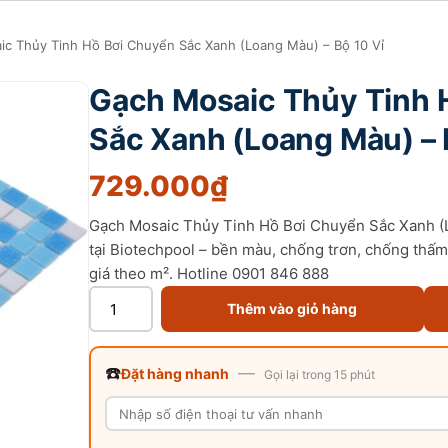
c Thủy Tinh Hồ Bơi Chuyển Sắc Xanh (Loang Màu) – Bộ 10 Vỉ
Gạch Mosaic Thủy Tinh 
Sắc Xanh (Loang Màu) – 
729.000
₫
Gạch Mosaic Thủy Tinh Hồ Bơi Chuyển Sắc Xanh (L
tại Biotechpool – bền màu, chống trơn, chống thấ
giá theo m². Hotline 0901 846 888
Thêm vào giỏ hàng
☎️
—
Đặt hàng nhanh
Gọi lại trong 15 phút