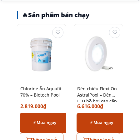
🔥
Sản phẩm bán chạy
♡
♡
Chlorine Ấn Aquafit
Đèn chiếu Flexi On
70% – Biotech Pool
AstralPool – Đèn
LED hồ bơi cao cấp
2.819.000
₫
6.616.000
₫
chính hãng
⚡ Mua ngay
⚡ Mua ngay
Thêm vào giỷ
Thêm vào giỷ