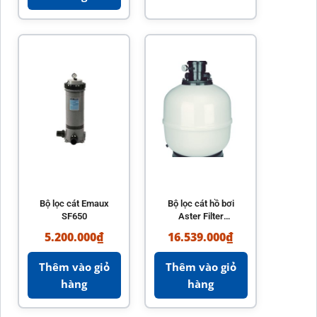
Bộ lọc cát Emaux
Bộ lọc cát hồ bơi
SF650
Aster Filter
AstralPool nhập
5.200.000
₫
16.539.000
₫
khẩu chính hãng
Thêm vào giỏ
Thêm vào giỏ
hàng
hàng