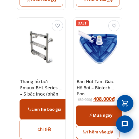
SALE
♡
♡
Thang hồ bơi
Bàn Hút Tam Giác
Emaux BHL Series 2
Hồ Bơi – Biotech
– 5 bậc inox (phần
Pool
408.000
₫
dưới)
680.000
₫
Liên hệ báo giá
⚡ Mua ngay
Liên 
Chi tiết
Thêm vào giỷ