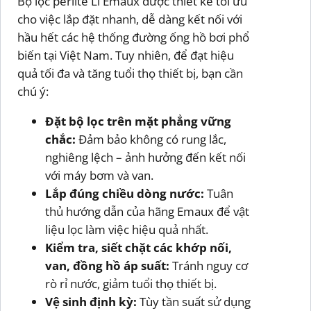
Bộ lọc perlite Li Emaux được thiết kế tối ưu
cho việc lắp đặt nhanh, dễ dàng kết nối với
hầu hết các hệ thống đường ống hồ bơi phổ
biến tại Việt Nam. Tuy nhiên, để đạt hiệu
quả tối đa và tăng tuổi thọ thiết bị, bạn cần
chú ý:
Đặt bộ lọc trên mặt phẳng vững
chắc:
Đảm bảo không có rung lắc,
nghiêng lệch – ảnh hưởng đến kết nối
với máy bơm và van.
Lắp đúng chiều dòng nước:
Tuân
thủ hướng dẫn của hãng Emaux để vật
liệu lọc làm việc hiệu quả nhất.
Kiểm tra, siết chặt các khớp nối,
van, đồng hồ áp suất:
Tránh nguy cơ
rò rỉ nước, giảm tuổi thọ thiết bị.
Vệ sinh định kỳ:
Tùy tần suất sử dụng