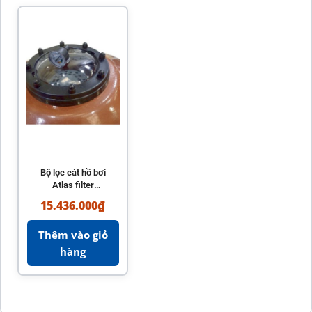
Bộ lọc cát hồ bơi
Atlas filter
AstralPool chính
15.436.000
₫
hãng Tây Ban Nha
Thêm vào giỏ
hàng