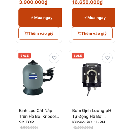
3.900.000
₫
16.650.000
₫
⚡ Mua ngay
⚡ Mua ngay
Thêm vào giỷ
Thêm vào giỷ
SALE
SALE
♡
♡
Bình Lọc Cát Nắp
Bơm Định Lượng pH
Trên Hồ Bơi Kripsol
Tự Động Hồ Bơi
S2 TOP
Kripsol POOL-PH
6.500.000
₫
12.000.000
₫