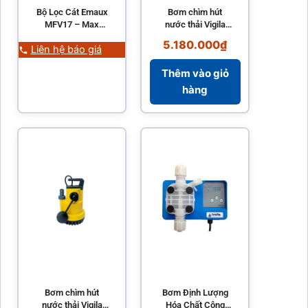
Bộ Lọc Cát Emaux
Bơm chìm hút
MFV17 – Max
nước thải Vigila
Series MFV Top
200 ESPA 380W
5.180.000
₫
Liên hệ báo giá
Mount Sand Filter
4,8m3/h có phao
và cáp 10m
Thêm vào giỏ
hàng
Bơm chìm hút
Bơm Định Lượng
nước thải Vigila
Hóa Chất Công