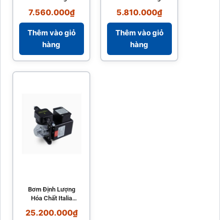
350 550W ESPA
Suất 15L/h ME1-
7.560.000
₫
5.810.000
₫
Tây Ban Nha
CA Italia
Thêm vào giỏ
Thêm vào giỏ
hàng
hàng
Bơm Định Lượng
Hóa Chất Italia
ME3-pH/RX 22L/h
25.200.000
₫
Tự Động Đo