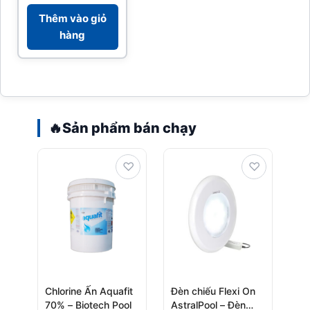
pH/Clo
Thêm vào giỏ
hàng
🔥
Sản phẩm bán chạy
♡
♡
Chlorine Ấn Aquafit
Đèn chiếu Flexi On
70% – Biotech Pool
AstralPool – Đèn