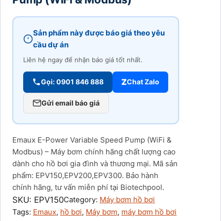
Sản phẩm này được báo giá theo yêu
cầu dự án
Liên hệ ngay để nhận báo giá tốt nhất.
Z
Gọi: 0901 846 888
Chat Zalo
Gửi email báo giá
Emaux E-Power Variable Speed Pump (WiFi &
Modbus) – Máy bơm chính hãng chất lượng cao
dành cho hồ bơi gia đình và thương mại. Mã sản
phẩm: EPV150,EPV200,EPV300. Bảo hành
chính hãng, tư vấn miễn phí tại Biotechpool.
SKU:
EPV150
Category:
Máy bơm hồ bơi
Tags:
Emaux
, 
hồ bơi
, 
Máy bơm
, 
máy bơm hồ bơi