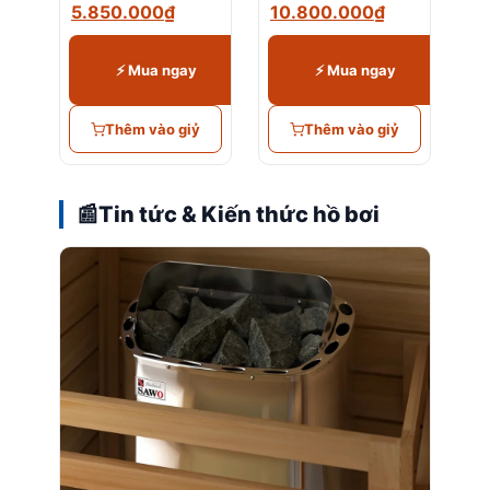
5.850.000
₫
10.800.000
₫
⚡ Mua ngay
⚡ Mua ngay
Thêm vào giỷ
Thêm vào giỷ
📰
Tin tức & Kiến thức hồ bơi