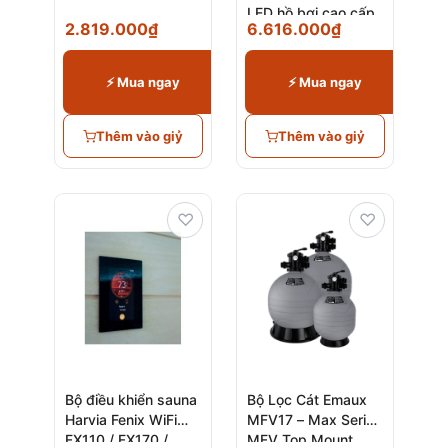
LED hồ bơi cao cấp
2.819.000
₫
6.616.000
₫
chính hãng
⚡ Mua ngay
⚡ Mua ngay
Thêm vào giỷ
Thêm vào giỷ
♡
♡
Bộ điều khiển sauna
Bộ Lọc Cát Emaux
Harvia Fenix WiFi
MFV17 – Max Series
FX110 / FX170 /
MFV Top Mount