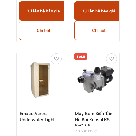
FX110C
Sand Filter
Liên hệ báo giá
Liên hệ báo giá
Chi tiết
Chi tiết
SALE
♡
♡
Emaux Aurora
Máy Bơm Biến Tần
Underwater Light
Hồ Bơi Kripsol KS
EVO VS
18.500.000
₫