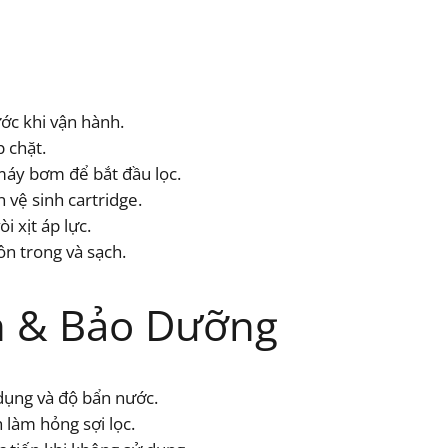
ước khi vận hành.
p chặt.
 máy bơm để bắt đầu lọc.
 vệ sinh cartridge.
i xịt áp lực.
ôn trong và sạch.
 & Bảo Dưỡng
 dụng và độ bẩn nước.
làm hỏng sợi lọc.