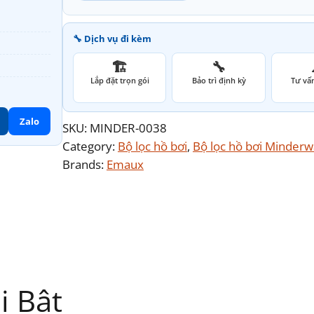
🔧 Dịch vụ đi kèm
🏗️
🔧
Lắp đặt trọn gói
Bảo trì định kỳ
Tư vấn
Zalo
SKU:
MINDER-0038
Category:
Bộ lọc hồ bơi
, 
Bộ lọc hồ bơi Minderw
Brands:
Emaux
i Bật