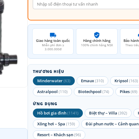
Giao hàng toàn quốc
Hàng chính hãng
Bảo hành
Miễn phí đơn ≥
100% chính hãng NSX
Theo tiê
3.000.000đ
THƯƠNG HIỆU
Minderwater
Emaux
Kripsol
(63)
(310)
(163)
Astralpool
Biotechpool
Pikes
(110)
(74)
(69)
ỨNG DỤNG
Hồ bơi gia đình
Biệt thự – Villa
(1141)
(392)
Xông hơi – Spa
Đài phun nước – Cảnh quan
(159)
Resort – Khách sạn
(96)