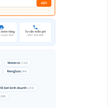
GỪI
 chính hãng
Tư vấn miễn phí
u chuẩn NSX
0901 846 888
Waterco
(124)
Reviglass
(44)
Hồ bơi kinh doanh
(233)
(98)