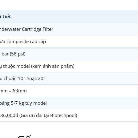
i tiết
derwater Cartridge Filter
ựa composite cao cấp
 bar (58 psi)
ụ thuộc model (xem ảnh sản phẩm)
êu chuẩn 10″ hoặc 20″
mm – 63mm
oảng 5-7 kg tùy model
86,000đ (Giá ưu đãi tại Biotechpool)