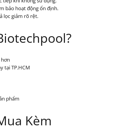
c tiếp khi không sử dụng.
ảm bảo hoạt động ổn định.
 lọc giảm rõ rệt.
Biotechpool?
ẻ hơn
ày tại TP.HCM
 sản phẩm
 Mua Kèm