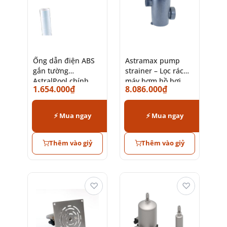
Ống dẫn điện ABS
Astramax pump
gắn tường
strainer – Lọc rác
AstralPool chính
máy bơm hồ bơi
1.654.000
₫
8.086.000
₫
hãng cho bể bơi
hiệu quả
⚡ Mua ngay
⚡ Mua ngay
Thêm vào giỷ
Thêm vào giỷ
♡
♡