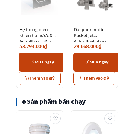
Hệ thống điều
Đài phun nước
khiển tia nước S
Rocket Jet
AstralPool – Đài
AstralPool nhập
53.293.000
₫
28.668.000
₫
phun nước hồ bơi
khẩu Tây Ban Nha
cao cấp
chính hãng
⚡ Mua ngay
⚡ Mua ngay
Thêm vào giỷ
Thêm vào giỷ
🔥
Sản phẩm bán chạy
♡
♡