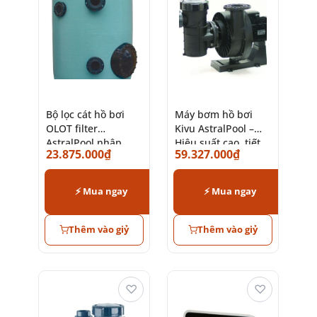
Bộ lọc cát hồ bơi
Máy bơm hồ bơi
OLOT filter
Kivu AstralPool –
AstralPool nhập
Hiệu suất cao, tiết
23.875.000
₫
59.327.000
₫
khẩu Tây Ban Nha
kiệm điện
⚡ Mua ngay
⚡ Mua ngay
Thêm vào giỷ
Thêm vào giỷ
♡
♡