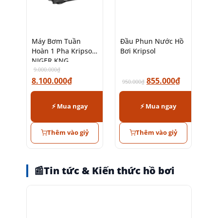
Máy Bơm Tuần
Đầu Phun Nước Hồ
Hoàn 1 Pha Kripsol
Bơi Kripsol
NIGER KNG
9.000.000
₫
8.100.000
₫
855.000
₫
950.000
₫
⚡ Mua ngay
⚡ Mua ngay
Thêm vào giỷ
Thêm vào giỷ
📰
Tin tức & Kiến thức hồ bơi