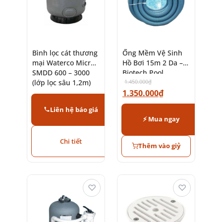
Bình lọc cát thương
Ống Mềm Vệ Sinh
mại Waterco Micron
Hồ Bơi 15m 2 Da –
SMDD 600 – 3000
Biotech Pool
(lớp lọc sâu 1,2m)
1.450.000
₫
1.350.000
₫
Liên hệ báo giá
⚡ Mua ngay
Chi tiết
Thêm vào giỷ
♡
♡