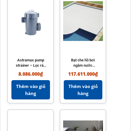
Astramax pump
Bạt che hồ bơi
strainer – Lọc rác
ngâm nước
máy bơm hồ bơi
Rousillon
8.086.000
₫
117.611.000
₫
hiệu quả
AstralPool chính
hãng Tây Ban Nha
Thêm vào giỏ
Thêm vào giỏ
hàng
hàng