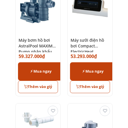
Máy bơm hồ bơi
Máy sưởi điện hồ
AstralPool MAXIM
bơi Compact
Pump nhập khẩu
ElectricHeat
59.327.000
₫
53.293.000
₫
chính hãng
Titanium AstralPool
⚡ Mua ngay
⚡ Mua ngay
Thêm vào giỷ
Thêm vào giỷ
♡
♡