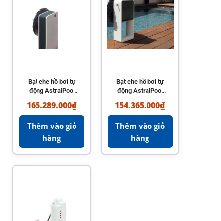
Bạt che hồ bơi tự
Bạt che hồ bơi tự
động AstralPool
động AstralPool
Model Sveltea
Octeo – Bền bỉ,
165.289.000
₫
154.365.000
₫
nhập khẩu Tây Ban
tiện lợi
Nha
Thêm vào giỏ
Thêm vào giỏ
hàng
hàng