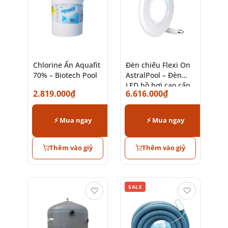
Chlorine Ấn Aquafit
Đèn chiếu Flexi On
70% – Biotech Pool
AstralPool – Đèn
LED hồ bơi cao cấp
2.819.000
₫
6.616.000
₫
chính hãng
⚡ Mua ngay
⚡ Mua ngay
Thêm vào giỷ
Thêm vào giỷ
SALE
♡
♡