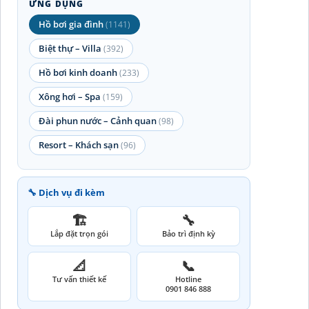
ỨNG DỤNG
Hồ bơi gia đình
(1141)
Biệt thự – Villa
(392)
Hồ bơi kinh doanh
(233)
Xông hơi – Spa
(159)
Đài phun nước – Cảnh quan
(98)
Resort – Khách sạn
(96)
🔧 Dịch vụ đi kèm
🏗️
🔧
Lắp đặt trọn gói
Bảo trì định kỳ
📐
📞
Tư vấn thiết kế
Hotline
0901 846 888