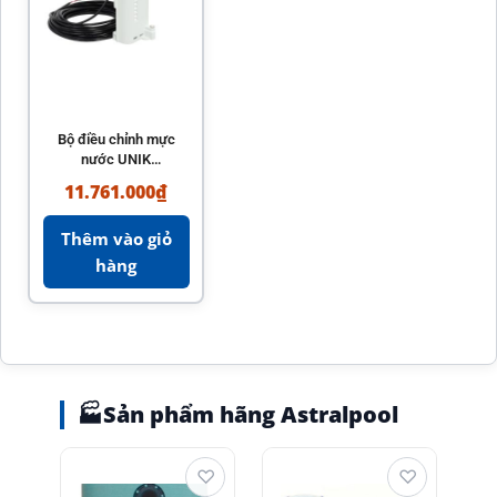
Bộ điều chỉnh mực
nước UNIK
AstralPool – Thiết
11.761.000
₫
bị đài phun nước
hồ bơi
Thêm vào giỏ
hàng
🏭
Sản phẩm hãng Astralpool
♡
♡