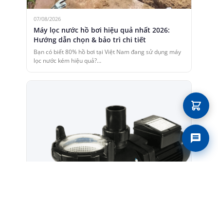
07/08/2026
Máy lọc nước hồ bơi hiệu quả nhất 2026:
Hướng dẫn chọn & bảo trì chi tiết
Bạn có biết 80% hồ bơi tại Việt Nam đang sử dụng máy
lọc nước kém hiệu quả?…
Liên 