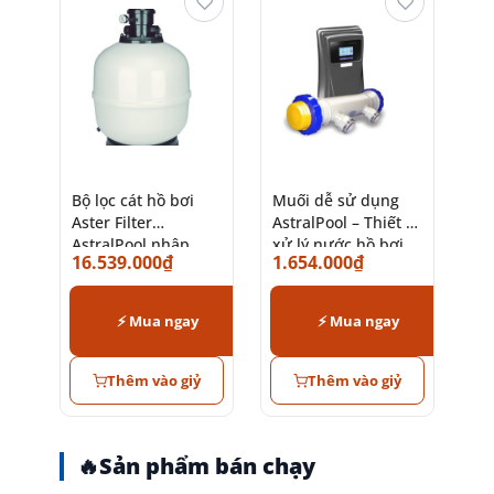
♡
♡
Bộ lọc cát hồ bơi
Muối dễ sử dụng
Aster Filter
AstralPool – Thiết bị
AstralPool nhập
xử lý nước hồ bơi
16.539.000
₫
1.654.000
₫
khẩu chính hãng
chính hãng
⚡ Mua ngay
⚡ Mua ngay
Thêm vào giỷ
Thêm vào giỷ
🔥
Sản phẩm bán chạy