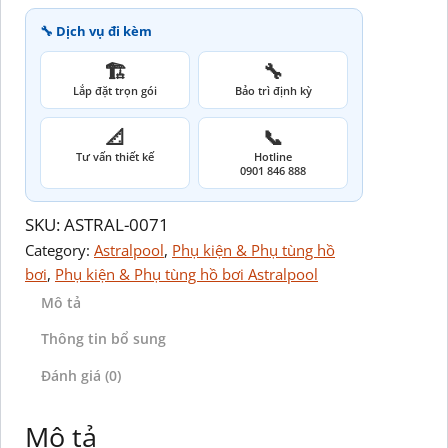
🔧 Dịch vụ đi kèm
🏗️
🔧
Lắp đặt trọn gói
Bảo trì định kỳ
📐
📞
Tư vấn thiết kế
Hotline
0901 846 888
SKU:
ASTRAL-0071
Category:
Astralpool
, 
Phụ kiện & Phụ tùng hồ
bơi
, 
Phụ kiện & Phụ tùng hồ bơi Astralpool
Mô tả
Thông tin bổ sung
Đánh giá (0)
Mô tả