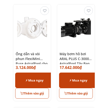
♡
♡
Ống dẫn và vòi
Máy bơm hồ bơi
phun FlexiMini
ARAL PLUS C-3000
Pure AstralPool cho
AstralPool Tây Ban
3.124.000
₫
17.642.000
₫
đèn hồ bơi
Nha cao cấp
⚡ Mua ngay
⚡ Mua ngay
Thêm vào giỷ
Thêm vào giỷ