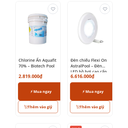
♡
♡
Chlorine Ấn Aquafit
Đèn chiếu Flexi On
70% – Biotech Pool
AstralPool – Đèn
LED hồ bơi cao cấp
2.819.000
₫
6.616.000
₫
chính hãng
⚡ Mua ngay
⚡ Mua ngay
Thêm vào giỷ
Thêm vào giỷ