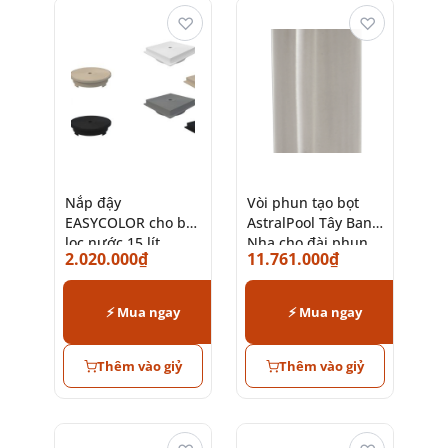
♡
♡
Nắp đậy
Vòi phun tạo bọt
EASYCOLOR cho bộ
AstralPool Tây Ban
lọc nước 15 lít
Nha cho đài phun
2.020.000
₫
11.761.000
₫
AstralPool chính
nước hồ bơi
hãng
⚡ Mua ngay
⚡ Mua ngay
Thêm vào giỷ
Thêm vào giỷ