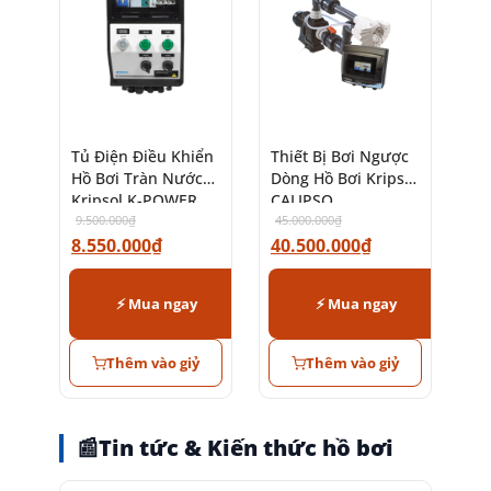
Tủ Điện Điều Khiển
Thiết Bị Bơi Ngược
Hồ Bơi Tràn Nước
Dòng Hồ Bơi Kripsol
Kripsol K-POWER
CALIPSO
9.500.000
₫
45.000.000
₫
8.550.000
₫
40.500.000
₫
⚡ Mua ngay
⚡ Mua ngay
Thêm vào giỷ
Thêm vào giỷ
📰
Tin tức & Kiến thức hồ bơi