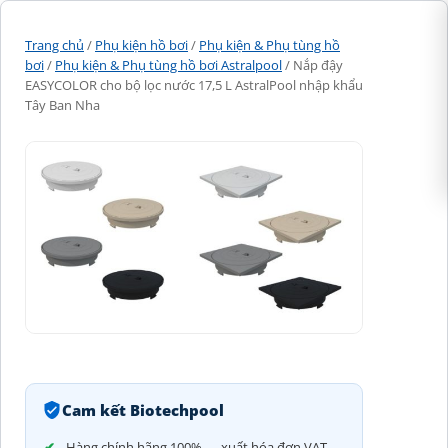
Trang chủ
/
Phụ kiện hồ bơi
/
Phụ kiện & Phụ tùng hồ
bơi
/
Phụ kiện & Phụ tùng hồ bơi Astralpool
/ Nắp đậy
EASYCOLOR cho bộ lọc nước 17,5 L AstralPool nhập khẩu
Tây Ban Nha
Cam kết Biotechpool
Hàng chính hãng 100% — xuất hóa đơn VAT