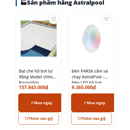
🏭
Sản phẩm hãng Astralpool
♡
♡
Bạt che hồ bơi tự
Đèn PAR56 cắm và
động Model chìm
chạy AstralPool –
Roussillon
Đèn LED hồ bơi
157.943.000
₫
9.365.000
₫
AstralPool chính
chính hãng Tây Ban
hãng
Nha
⚡ Mua ngay
⚡ Mua ngay
Thêm vào giỷ
Thêm vào giỷ