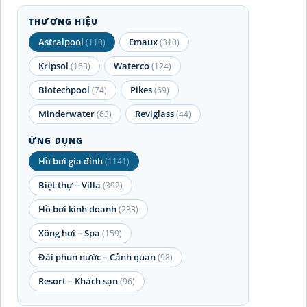
THƯƠNG HIỆU
Astralpool
Emaux
(110)
(310)
Kripsol
Waterco
(163)
(124)
Biotechpool
Pikes
(74)
(69)
Minderwater
Reviglass
(63)
(44)
ỨNG DỤNG
Hồ bơi gia đình
(1141)
Biệt thự – Villa
(392)
Hồ bơi kinh doanh
(233)
Xông hơi – Spa
(159)
Đài phun nước – Cảnh quan
(98)
Resort – Khách sạn
(96)