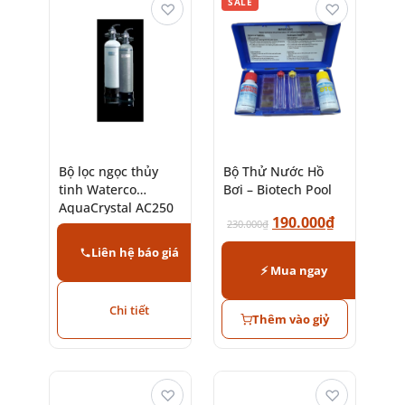
SALE
♡
♡
Bộ lọc ngọc thủy
Bộ Thử Nước Hồ
tinh Waterco
Bơi – Biotech Pool
AquaCrystal AC250
190.000
₫
– AC1050 (Glass
230.000
₫
Pearls)
Liên hệ báo giá
⚡ Mua ngay
Chi tiết
Thêm vào giỷ
♡
♡