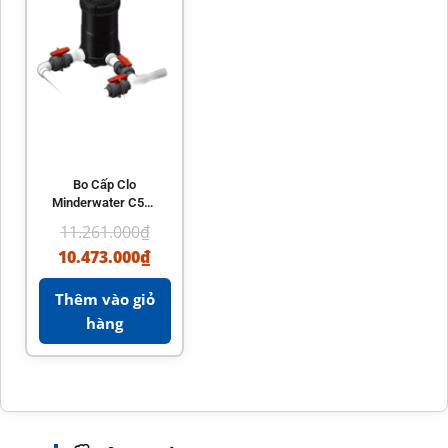
Bo Cấp Clo
Minderwater C500
Chính Hãng – Phụ
11.261.000
₫
Kiện Hồ Bơi Hiệu
10.473.000
₫
Quả
Thêm vào giỏ
hàng