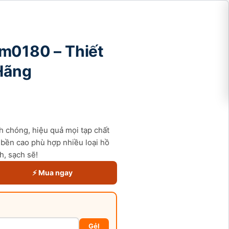
m0180 – Thiết
 Hãng
 chóng, hiệu quả mọi tạp chất
 bền cao phù hợp nhiều loại hồ
h, sạch sẽ!
⚡ Mua ngay
GẻI