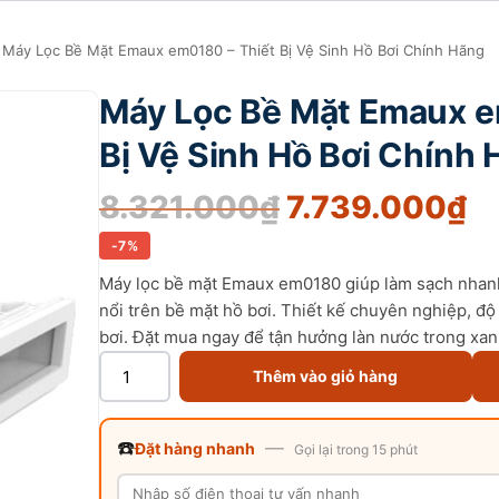
 Máy Lọc Bề Mặt Emaux em0180 – Thiết Bị Vệ Sinh Hồ Bơi Chính Hãng
Máy Lọc Bề Mặt Emaux e
Bị Vệ Sinh Hồ Bơi Chính
8.321.000
₫
7.739.000
₫
-7%
Máy lọc bề mặt Emaux em0180 giúp làm sạch nhanh
nổi trên bề mặt hồ bơi. Thiết kế chuyên nghiệp, độ
bơi. Đặt mua ngay để tận hưởng làn nước trong xan
Thêm vào giỏ hàng
☎️
—
Đặt hàng nhanh
Gọi lại trong 15 phút