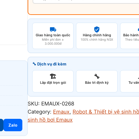
Giao hàng toàn quốc
Hàng chính hãng
Bảo hành
Miễn phí đơn ≥
100% chính hãng NSX
Theo tiê
3.000.000đ
🔧 Dịch vụ đi kèm
🏗️
🔧
Lắp đặt trọn gói
Bảo trì định kỳ
Tư vấn
SKU:
EMAUX-0268
Category:
Emaux
, 
Robot & Thiết bị vệ sinh hồ
sinh hồ bơi Emaux
Zalo