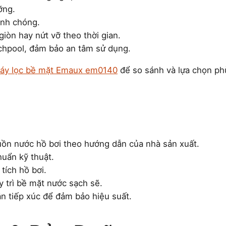
ỡng.
anh chóng.
giòn hay nứt vỡ theo thời gian.
echpool, đảm bảo an tâm sử dụng.
áy lọc bề mặt Emaux em0140
để so sánh và lựa chọn ph
guồn nước hồ bơi theo hướng dẫn của nhà sản xuất.
huẩn kỹ thuật.
tích hồ bơi.
y trì bề mặt nước sạch sẽ.
ận tiếp xúc để đảm bảo hiệu suất.