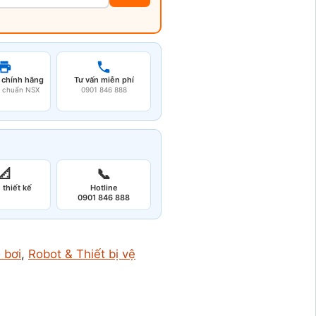
 chính hãng
Tư vấn miễn phí
u chuẩn NSX
0901 846 888
📐
📞
 thiết kế
Hotline
0901 846 888
 bơi
, 
Robot & Thiết bị vệ