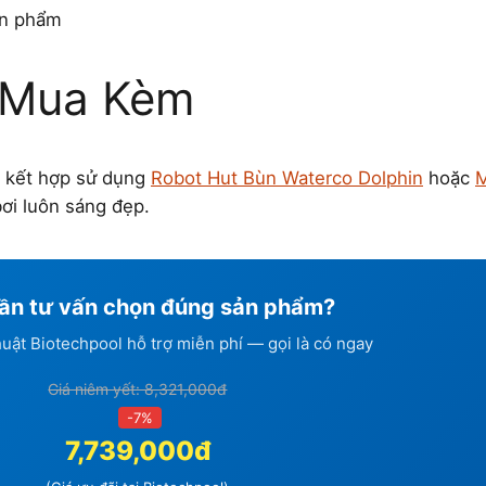
ản phẩm
 Mua Kèm
g kết hợp sử dụng
Robot Hut Bùn Waterco Dolphin
hoặc
M
ơi luôn sáng đẹp.
ần tư vấn chọn đúng sản phẩm?
huật Biotechpool hỗ trợ miễn phí — gọi là có ngay
Giá niêm yết: 8,321,000đ
-7%
7,739,000đ