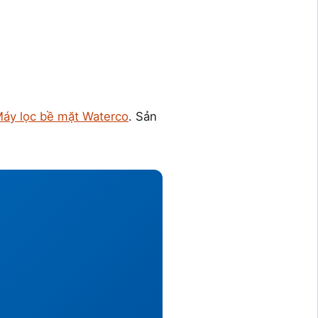
áy lọc bề mặt Waterco
. Sản