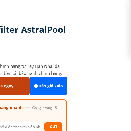
ilter AstralPool
 chính hãng từ Tây Ban Nha, đa
o, bền bỉ, bảo hành chính hãng.
a ngay
Báo giá Zalo
—
hàng nhanh
Gọi lại trong 15
GỪI