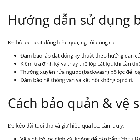
Hướng dẫn sử dụng bộ 
Để bộ lọc hoạt động hiệu quả, người dùng cần:
Đảm bảo lắp đặt đúng kỹ thuật theo hướng dẫn củ
Kiểm tra định kỳ và thay thế lớp cát lọc khi cần t
Thường xuyên rửa ngược (backwash) bộ lọc để loại
Đảm bảo hệ thống van và kết nối không bị rò rỉ.
Cách bảo quản & vệ s
Để kéo dài tuổi thọ và giữ hiệu quả lọc, cần lưu ý:
Vệ sinh bộ lọc định kỳ, không để cặn bẩn tích tụ lâ