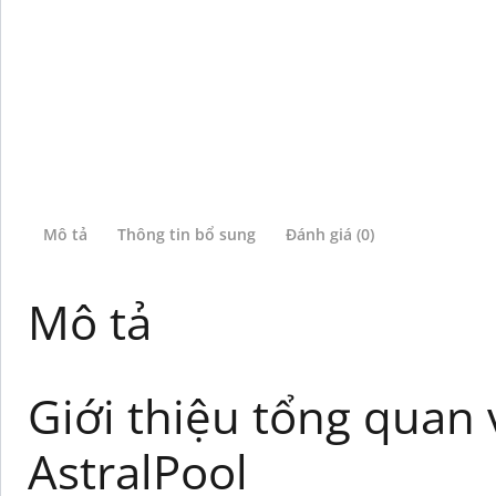
Mô tả
Thông tin bổ sung
Đánh giá (0)
Mô tả
Giới thiệu tổng quan v
AstralPool