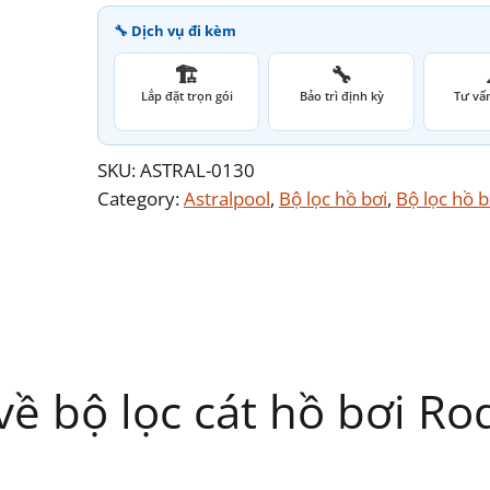
🔧 Dịch vụ đi kèm
🏗️
🔧
Lắp đặt trọn gói
Bảo trì định kỳ
Tư vấn
SKU:
ASTRAL-0130
Category:
Astralpool
, 
Bộ lọc hồ bơi
, 
Bộ lọc hồ b
ề bộ lọc cát hồ bơi Rod