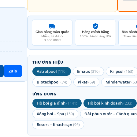
Giao hàng toàn quốc
Hàng chính hãng
Bảo hành
Miễn phí đơn ≥
100% chính hãng NSX
Theo tiê
3.000.000đ
THƯƠNG HIỆU
Zalo
Astralpool
Emaux
Kripsol
(110)
(310)
(163)
Biotechpool
Pikes
Minderwater
(74)
(69)
(63
ỨNG DỤNG
Hồ bơi gia đình
Hồ bơi kinh doanh
(1141)
(233)
Xông hơi – Spa
Đài phun nước – Cảnh quan
(159)
Resort – Khách sạn
(96)