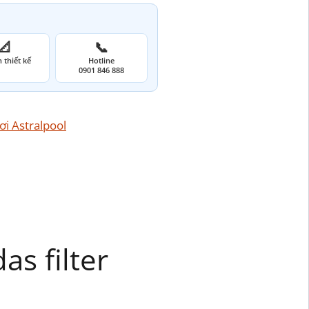
📐
📞
 thiết kế
Hotline
0901 846 888
ơi Astralpool
as filter