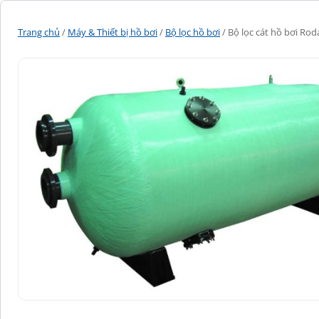
Trang chủ
/
Máy & Thiết bị hồ bơi
/
Bộ lọc hồ bơi
/ Bộ lọc cát hồ bơi Rod