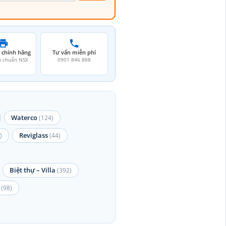
 chính hãng
Tư vấn miễn phí
u chuẩn NSX
0901 846 888
Waterco
(124)
Reviglass
)
(44)
Biệt thự – Villa
(392)
(98)