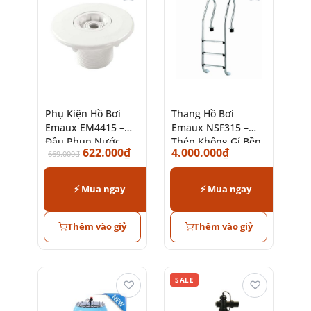
Phụ Kiện Hồ Bơi
Thang Hồ Bơi
Emaux EM4415 –
Emaux NSF315 –
Đầu Phun Nước
Thép Không Gỉ Bền
622.000
₫
4.000.000
₫
Chính Hãng
669.000
₫
Bỉ
⚡ Mua ngay
⚡ Mua ngay
Thêm vào giỷ
Thêm vào giỷ
SALE
♡
♡