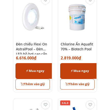
Đèn chiếu Flexi On
Chlorine Ấn Aquafit
AstralPool – Đèn
70% – Biotech Pool
LED hồ bơi cao cấp
6.616.000
₫
2.819.000
₫
chính hãng
⚡ Mua ngay
⚡ Mua ngay
Thêm vào giỷ
Thêm vào giỷ
SALE
♡
♡