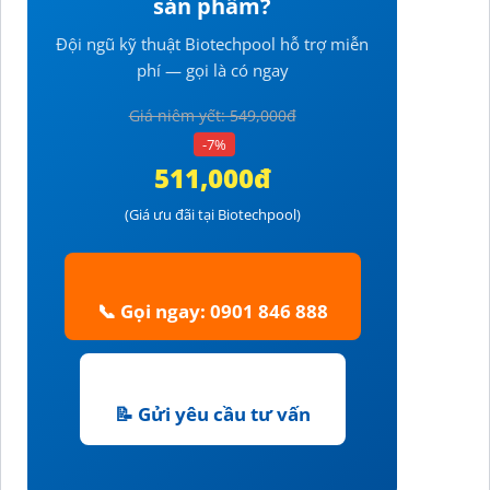
sản phẩm?
Đội ngũ kỹ thuật Biotechpool hỗ trợ miễn
phí — gọi là có ngay
Giá niêm yết: 549,000đ
-7%
511,000đ
(Giá ưu đãi tại Biotechpool)
📞 Gọi ngay: 0901 846 888
📝 Gửi yêu cầu tư vấn