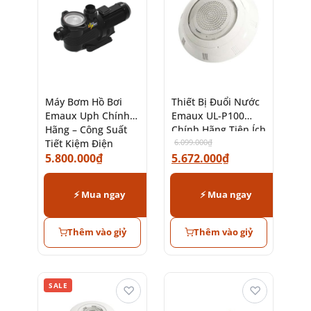
Máy Bơm Hồ Bơi
Thiết Bị Đuổi Nước
Emaux Uph Chính
Emaux UL-P100
Hãng – Công Suất
Chính Hãng Tiện Ích
Tiết Kiệm Điện
6.099.000
₫
5.800.000
₫
5.672.000
₫
⚡ Mua ngay
⚡ Mua ngay
Thêm vào giỷ
Thêm vào giỷ
SALE
♡
♡