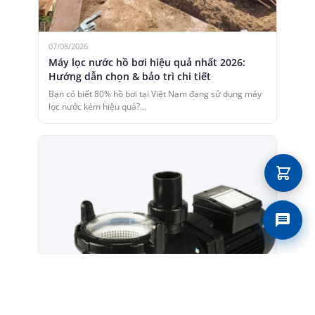
07/08/2026
Máy lọc nước hồ bơi hiệu quả nhất 2026:
Hướng dẫn chọn & bảo trì chi tiết
Bạn có biết 80% hồ bơi tại Việt Nam đang sử dụng máy
lọc nước kém hiệu quả?…
Liên 