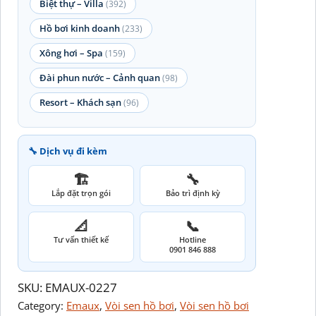
Biệt thự – Villa
(392)
Hồ bơi kinh doanh
(233)
Xông hơi – Spa
(159)
Đài phun nước – Cảnh quan
(98)
Resort – Khách sạn
(96)
🔧 Dịch vụ đi kèm
🏗️
🔧
Lắp đặt trọn gói
Bảo trì định kỳ
📐
📞
Tư vấn thiết kế
Hotline
0901 846 888
SKU:
EMAUX-0227
Category:
Emaux
, 
Vòi sen hồ bơi
, 
Vòi sen hồ bơi