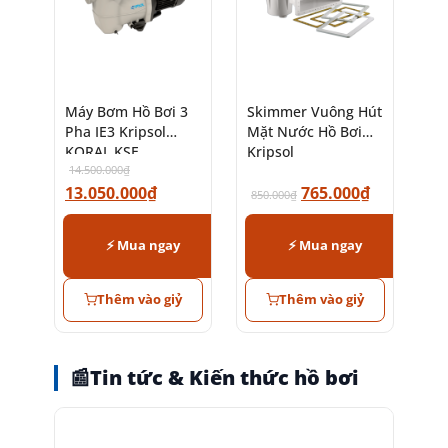
Máy Bơm Hồ Bơi 3
Skimmer Vuông Hút
Pha IE3 Kripsol
Mặt Nước Hồ Bơi
KORAL KSE
Kripsol
14.500.000
₫
13.050.000
₫
765.000
₫
850.000
₫
⚡ Mua ngay
⚡ Mua ngay
Thêm vào giỷ
Thêm vào giỷ
📰
Tin tức & Kiến thức hồ bơi