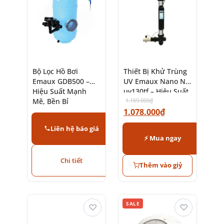
Bộ Lọc Hồ Bơi
Thiết Bị Khử Trùng
Emaux GDB500 –
UV Emaux Nano Nt
Hiệu Suất Mạnh
uv130tf – Hiệu Suất
Mẽ, Bền Bỉ
Cao
1.159.000
₫
1.078.000
₫
Liên hệ báo giá
⚡ Mua ngay
Chi tiết
Thêm vào giỷ
SALE
♡
♡