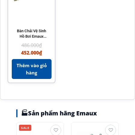
Bàn Chải Vệ Sinh
Hồ Bơi Emaux
CE205 – Chất Liệu
486.000
₫
Cao Cấp
452.000
₫
Thêm vào giỏ
hàng
🏭
Sản phẩm hãng Emaux
SALE
♡
♡