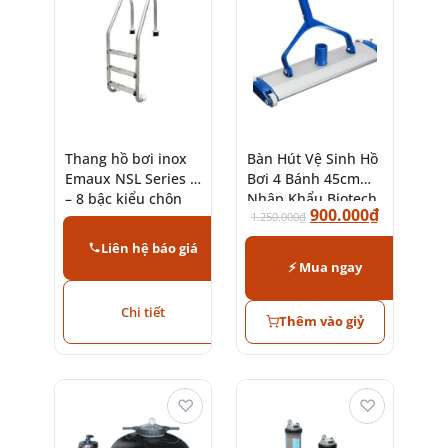
Thang hồ bơi inox
Bàn Hút Vệ Sinh Hồ
Emaux NSL Series 2
Bơi 4 Bánh 45cm
– 8 bậc kiểu chôn
Nhập Khẩu Biotech
900.000
₫
neo
Pool
1.250.000
₫
Liên hệ báo giá
⚡ Mua ngay
Chi tiết
Thêm vào giỷ
♡
♡