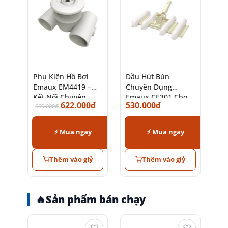
Phụ Kiện Hồ Bơi
Đầu Hút Bùn
Emaux EM4419 –
Chuyên Dụng
Kết Nối Chuyên
Emaux CE301 Cho
622.000
₫
530.000
₫
Nghiệp, Bền Bỉ
669.000
₫
Hồ Bơi
⚡ Mua ngay
⚡ Mua ngay
Thêm vào giỷ
Thêm vào giỷ
🔥
Sản phẩm bán chạy
♡
♡