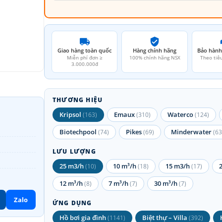
Giao hàng toàn quốc
Hàng chính hãng
Bảo hành
Miễn phí đơn ≥
100% chính hãng NSX
Theo tiê
3.000.000đ
THƯƠNG HIỆU
Kripsol
Emaux
Waterco
(163)
(310)
(124)
Biotechpool
Pikes
Minderwater
(74)
(69)
(63
LƯU LƯỢNG
25 m3/h
10 m³/h
15 m3/h
(10)
(18)
(17)
12 m³/h
7 m³/h
30 m³/h
(8)
(7)
(7)
Zalo
ỨNG DỤNG
Hồ bơi gia đình
Biệt thự – Villa
(1141)
(392)