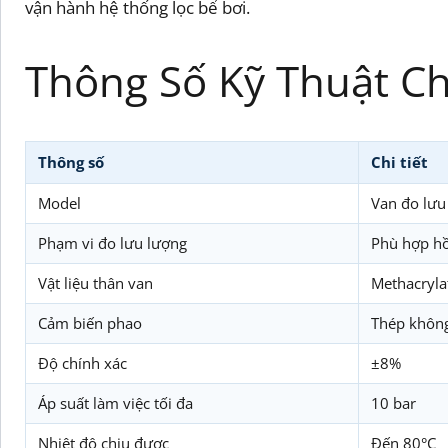
vận hành hệ thống lọc bể bơi.
Thông Số Kỹ Thuật Chi
Thông số
Chi tiết
Model
Van đo lưu
Phạm vi đo lưu lượng
Phù hợp hồ
Vật liệu thân van
Methacrylat
Cảm biến phao
Thép không 
Độ chính xác
±8%
Áp suất làm việc tối đa
10 bar
Nhiệt độ chịu được
Đến 80°C