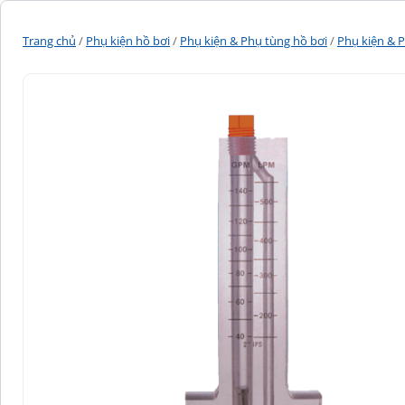
Trang chủ
/
Phụ kiện hồ bơi
/
Phụ kiện & Phụ tùng hồ bơi
/
Phụ kiện & P