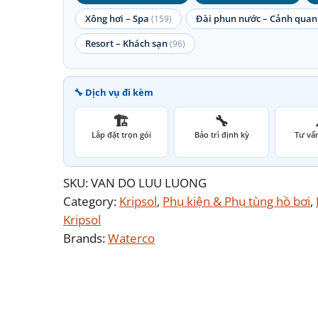
Xông hơi – Spa
Đài phun nước – Cảnh quan
(159)
Resort – Khách sạn
(96)
🔧 Dịch vụ đi kèm
🏗️
🔧
Lắp đặt trọn gói
Bảo trì định kỳ
Tư vấn
SKU:
VAN DO LUU LUONG
Category:
Kripsol
, 
Phụ kiện & Phụ tùng hồ bơi
, 
Kripsol
Brands:
Waterco