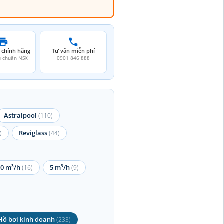
 chính hãng
Tư vấn miễn phí
u chuẩn NSX
0901 846 888
Astralpool
(110)
Reviglass
)
(44)
20 m³/h
5 m³/h
(16)
(9)
Hồ bơi kinh doanh
(233)