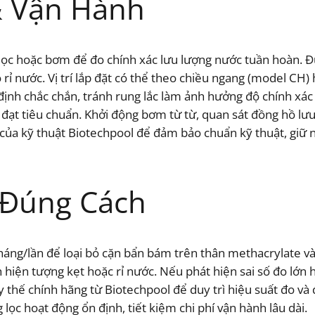
& Vận Hành
 lọc hoặc bơm để đo chính xác lưu lượng nước tuần hoàn. 
rỉ nước. Vị trí lắp đặt có thể theo chiều ngang (model CH)
định chắc chắn, tránh rung lắc làm ảnh hưởng độ chính xác
c đạt tiêu chuẩn. Khởi động bơm từ từ, quan sát đồng hồ lư
 của kỹ thuật Biotechpool để đảm bảo chuẩn kỹ thuật, giữ
 Đúng Cách
tháng/lần để loại bỏ cặn bẩn bám trên thân methacrylate v
 hiện tượng kẹt hoặc rỉ nước. Nếu phát hiện sai số đo lớn 
y thế chính hãng từ Biotechpool để duy trì hiệu suất đo v
 lọc hoạt động ổn định, tiết kiệm chi phí vận hành lâu dài.