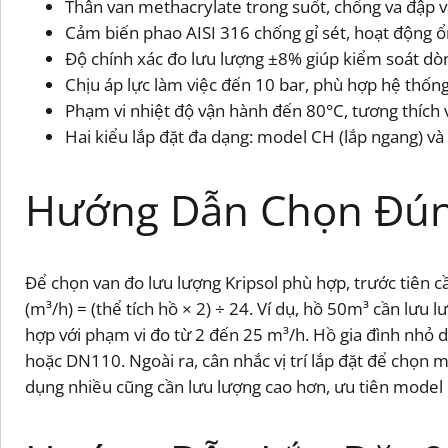
Thân van methacrylate trong suốt, chống va đập 
Cảm biến phao AISI 316 chống gỉ sét, hoạt động ổ
Độ chính xác đo lưu lượng ±8% giúp kiểm soát dòn
Chịu áp lực làm việc đến 10 bar, phù hợp hệ thống 
Phạm vi nhiệt độ vận hành đến 80°C, tương thích 
Hai kiểu lắp đặt đa dạng: model CH (lắp ngang) và 
Hướng Dẫn Chọn Đún
Để chọn van đo lưu lượng Kripsol phù hợp, trước tiên cầ
(m³/h) = (thể tích hồ × 2) ÷ 24. Ví dụ, hồ 50m³ cần lư
hợp với phạm vi đo từ 2 đến 25 m³/h. Hồ gia đình nh
hoặc DN110. Ngoài ra, cân nhắc vị trí lắp đặt để chọn
dụng nhiều cũng cần lưu lượng cao hơn, ưu tiên model c