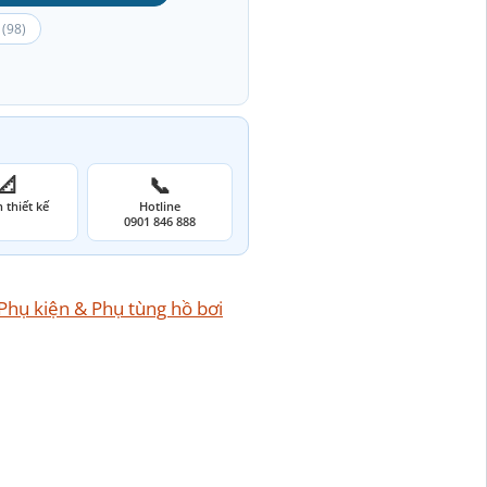
(98)
📐
📞
 thiết kế
Hotline
0901 846 888
Phụ kiện & Phụ tùng hồ bơi