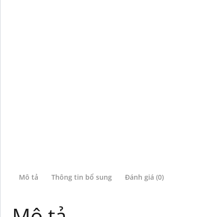
Mô tả
Thông tin bổ sung
Đánh giá (0)
Mô tả