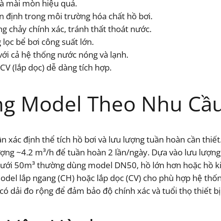
và mài mòn hiệu quả.
n định trong môi trường hóa chất hồ bơi.
g chảy chính xác, tránh thất thoát nước.
lọc bể bơi công suất lớn.
với cả hệ thống nước nóng và lạnh.
CV (lắp dọc) dễ dàng tích hợp.
g Model Theo Nhu Cầ
n xác định thể tích hồ bơi và lưu lượng tuần hoàn cần thiết
u lượng ~4.2 m³/h để tuần hoàn 2 lần/ngày. Dựa vào lưu lượ
ỏ dưới 50m³ thường dùng model DN50, hồ lớn hơn hoặc hồ 
 model lắp ngang (CH) hoặc lắp dọc (CV) cho phù hợp hệ thố
ó dải đo rộng để đảm bảo độ chính xác và tuổi thọ thiết bị