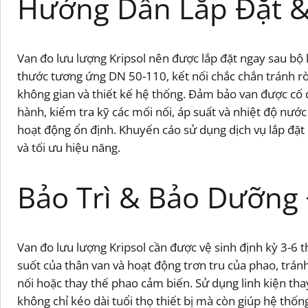
Hướng Dẫn Lắp Đặt 
Van đo lưu lượng Kripsol nên được lắp đặt ngay sau bộ
thước tương ứng DN 50-110, kết nối chắc chắn tránh rò 
không gian và thiết kế hệ thống. Đảm bảo van được cố 
hành, kiểm tra kỹ các mối nối, áp suất và nhiệt độ nướ
hoạt động ổn định. Khuyến cáo sử dụng dịch vụ lắp đặt
và tối ưu hiệu năng.
Bảo Trì & Bảo Dưỡng
Van đo lưu lượng Kripsol cần được vệ sinh định kỳ 3-6 
suốt của thân van và hoạt động trơn tru của phao, tránh
nối hoặc thay thế phao cảm biến. Sử dụng linh kiện tha
không chỉ kéo dài tuổi thọ thiết bị mà còn giúp hệ thống