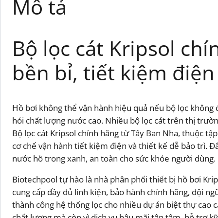
Mô tả
Bộ lọc cát Kripsol ch
bền bỉ, tiết kiệm điện
Hồ bơi không thể vận hành hiệu quả nếu bộ lọc không đủ 
hỏi chất lượng nước cao. Nhiều bộ lọc cát trên thị trườ
Bộ lọc cát Kripsol chính hãng từ Tây Ban Nha, thuộc tập
cơ chế vận hành tiết kiệm điện và thiết kế dễ bảo trì. Đâ
nước hồ trong xanh, an toàn cho sức khỏe người dùng.
Biotechpool tự hào là nhà phân phối thiết bị hồ bơi Kr
cung cấp đầy đủ linh kiện, bảo hành chính hãng, đội ngũ
thành công hệ thống lọc cho nhiều dự án biệt thự cao c
chất lượng mà còn vì dịch vụ hậu mãi tận tâm, hỗ trợ k