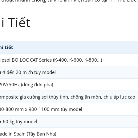
 Tiết
hi tiết
ripsol BO LOC CAT Series (K-400, K-600, K-800…)
ừ 4 đến 20 m³/h tùy model
20V/50Hz (dòng đơn pha)
omposite gia cường sợi thủy tinh, chống ăn mòn, chịu áp lực cao
00-800 mm x 900-1100 mm tùy model
5-60 kg tùy model
ade in Spain (Tây Ban Nha)