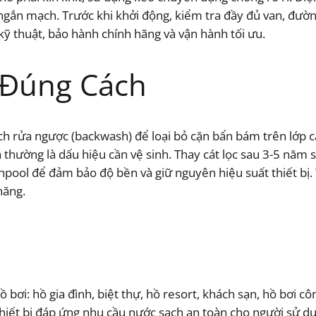
gắn mạch. Trước khi khởi động, kiểm tra đầy đủ van, đườn
ỹ thuật, bảo hành chính hãng và vận hành tối ưu.
 Đúng Cách
ách rửa ngược (backwash) để loại bỏ cặn bẩn bám trên lớp cá
nh thường là dấu hiệu cần vệ sinh. Thay cát lọc sau 3-5 năm 
echpool để đảm bảo độ bền và giữ nguyên hiệu suất thiết bị.
năng.
ồ bơi: hồ gia đình, biệt thự, hồ resort, khách sạn, hồ bơi c
thiết bị đáp ứng nhu cầu nước sạch an toàn cho người sử dụ