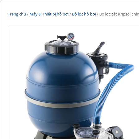
Trang chủ
/
Máy & Thiết bị hồ bơi
/
Bộ lọc hồ bơi
/ Bộ lọc cát Kripsol ch