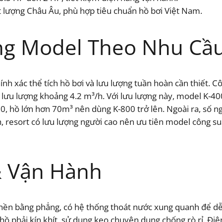
 lượng Châu Âu, phù hợp tiêu chuẩn hồ bơi Việt Nam.
g Model Theo Nhu Cầ
ính xác thể tích hồ bơi và lưu lượng tuần hoàn cần thiết. C
ần lưu lượng khoảng 4.2 m³/h. Với lưu lượng này, model K-4
 hồ lớn hơn 70m³ nên dùng K-800 trở lên. Ngoài ra, số ng
, resort có lưu lượng người cao nên ưu tiên model công s
& Vận Hành
 nền bằng phẳng, có hệ thống thoát nước xung quanh để dễ
 hồ phải kín khít, sử dụng keo chuyên dụng chống rò rỉ. Đ