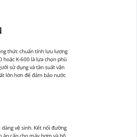
u
ông thức chuẩn tính lưu lượng
00 hoặc K-600 là lựa chọn phù
ười sử dụng và tần suất vận
uất lớn hơn để đảm bảo nước
 dàng vệ sinh. Kết nối đường
iện áp cấp cho máy bơm và bộ