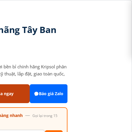
 hãng Tây Ban
ơi bền bỉ chính hãng Kripsol phân
 thuật, lắp đặt, giao toàn quốc,
a ngay
Báo giá Zalo
—
hàng nhanh
Gọi lại trong 15