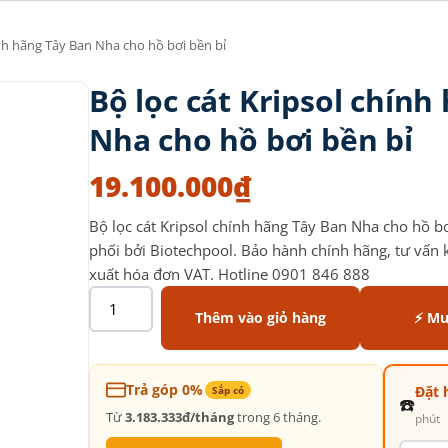
ính hãng Tây Ban Nha cho hồ bơi bền bỉ
Bộ lọc cát Kripsol chính
Nha cho hồ bơi bền bỉ
19.100.000
₫
Bộ lọc cát Kripsol chính hãng Tây Ban Nha cho hồ b
phối bởi Biotechpool. Bảo hành chính hãng, tư vấn kỹ
xuất hóa đơn VAT. Hotline 0901 846 888
Thêm vào giỏ hàng
⚡ Mu
Trả góp 0%
Đặt 
Sắp có
☎️
Từ
3.183.333đ/tháng
trong 6 tháng.
phút