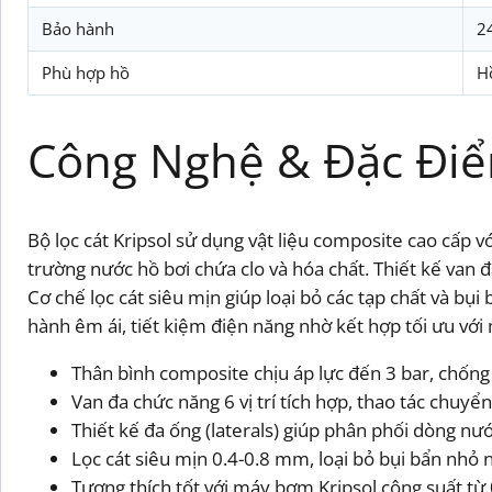
Bảo hành
2
Phù hợp hồ
H
Công Nghệ & Đặc Điể
Bộ lọc cát Kripsol sử dụng vật liệu composite cao cấp
trường nước hồ bơi chứa clo và hóa chất. Thiết kế van 
Cơ chế lọc cát siêu mịn giúp loại bỏ các tạp chất và bụ
hành êm ái, tiết kiệm điện năng nhờ kết hợp tối ưu vớ
Thân bình composite chịu áp lực đến 3 bar, chống 
Van đa chức năng 6 vị trí tích hợp, thao tác chuyển 
Thiết kế đa ống (laterals) giúp phân phối dòng nướ
Lọc cát siêu mịn 0.4-0.8 mm, loại bỏ bụi bẩn nhỏ n
Tương thích tốt với máy bơm Kripsol công suất từ 