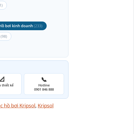
1)
Hồ bơi kinh doanh
(233)
(98)
📐
📞
 thiết kế
Hotline
0901 846 888
c hồ bơi Kripsol
, 
Kripsol