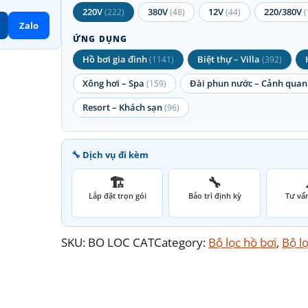
220V
380V
12V
220/380V
(222)
(48)
(44)
(
Zalo
ỨNG DỤNG
Hồ bơi gia đình
Biệt thự – Villa
(1141)
(392)
Xông hơi – Spa
Đài phun nước – Cảnh quan
(159)
Resort – Khách sạn
(96)
🔧 Dịch vụ đi kèm
🏗️
🔧
Lắp đặt trọn gói
Bảo trì định kỳ
Tư vấn
SKU:
BO LOC CAT
Category:
Bộ lọc hồ bơi
, 
Bộ lọ