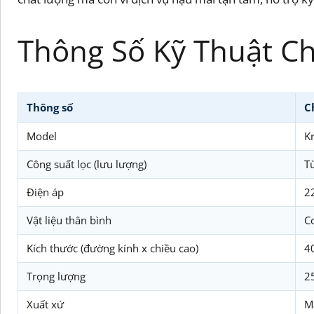
Thông Số Kỹ Thuật Chi
Thông số
C
Model
K
Công suất lọc (lưu lượng)
T
Điện áp
2
Vật liệu thân bình
C
Kích thước (đường kính x chiều cao)
4
Trọng lượng
2
Xuất xứ
M