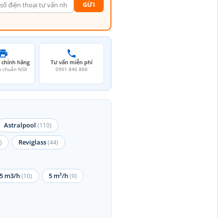
GỪI
 chính hãng
Tư vấn miễn phí
u chuẩn NSX
0901 846 888
Astralpool
(110)
Reviglass
)
(44)
5 m3/h
5 m³/h
(10)
(9)