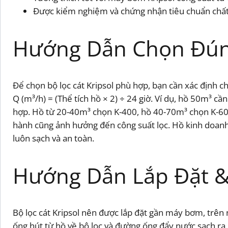
Được kiểm nghiệm và chứng nhận tiêu chuẩn chất
Hướng Dẫn Chọn Đún
Để chọn bộ lọc cát Kripsol phù hợp, bạn cần xác định ch
Q (m³/h) = (Thể tích hồ × 2) ÷ 24 giờ. Ví dụ, hồ 50m³ c
hợp. Hồ từ 20-40m³ chọn K-400, hồ 40-70m³ chọn K-600,
hành cũng ảnh hưởng đến công suất lọc. Hồ kinh doanh
luôn sạch và an toàn.
Hướng Dẫn Lắp Đặt 
Bộ lọc cát Kripsol nên được lắp đặt gần máy bơm, trên
ống hút từ hồ về bộ lọc và đường ống đẩy nước sạch ra