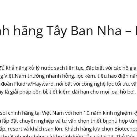
ính hãng Tây Ban Nha – 
khả năng xử lý nước sạch liên tục, đặc biệt với các hồ gia 
ng Việt Nam thường nhanh hỏng, lọc kém, tiêu hao điện năng
 đoàn Fluidra/Hayward, nổi bật với công nghệ lọc tối ưu, v
y là giải pháp bền bỉ, tiết kiệm dài hạn cho mọi loại hồ bơi,
ipsol chính hãng tại Việt Nam với hơn 10 năm kinh nghiệm k
 lắp đặt chuyên nghiệp và tư vấn chọn thiết bị phù hợp từng
ấp, resort và khách sạn lớn. Khách hàng lựa chọn Biotechp
ỹ thuật nhanh chóng và kho linh kiện sẵn có tại TP. Thủ Đức