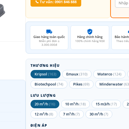
📞 Tư vấn: 0901 846 888
Giao hàng toàn quốc
Hàng chính hãng
Bảo hành
Miễn phí đơn ≥
100% chính hãng NSX
Theo tiê
3.000.000đ
THƯƠNG HIỆU
Kripsol
Emaux
Waterco
(163)
(310)
(124)
Biotechpool
Pikes
Minderwater
(74)
(69)
(63
LƯU LƯỢNG
20 m³/h
10 m³/h
15 m3/h
2
(16)
(18)
(17)
12 m³/h
7 m³/h
30 m³/h
(8)
(7)
(7)
ĐIỆN ÁP