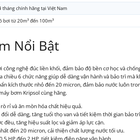
4 tháng chính hãng tại Việt Nam
ồ bơi từ 20m³ đến 100m³
m Nổi Bật
 với công nghệ đúc liền khối, đảm bảo độ bền cơ học và chố
đa chiều 6 chức năng giúp dễ dàng vận hành và bảo trì mà k
i bẩn kích thước nhỏ đến 20 micron, đảm bảo nước luôn trong
i máy bơm Kripsol cùng hãng.
rò rỉ và ăn mòn hóa chất hiệu quả.
đổi dễ dàng, tăng tuổi thọ van và tiết kiệm thời gian bảo trì
c đều, tăng hiệu suất lọc và giảm áp lực cặn.
hất đến 20 micron, cải thiện chất lượng nước tối ưu.
0.5 HP đến 2 HP, tiết kiệm điện năng vận hành.