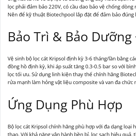
lọc phải đảm bảo 220V, có cầu dao bảo vệ chống dòng n
Nên để kỹ thuật Biotechpool lắp đặt để đảm bảo đúng k
Bảo Trì & Bảo Dưỡng
Vệ sinh bộ lọc cát Kripsol định kỳ 3-6 tháng/lần bằng c
đồng hồ định kỳ, khi áp suất tăng 0.3-0.5 bar so với bì
lọc tối ưu. Sử dụng linh kiện thay thế chính hãng Biot
rửa mạnh làm hỏng vật liệu composite và van đa chức 
Ứng Dụng Phù Hợp
Bộ lọc cát Kripsol chính hãng phù hợp với đa dạng loại h
thao. Với khả năng vận hành bền bỉ, lọc sạch hiệu quả, 