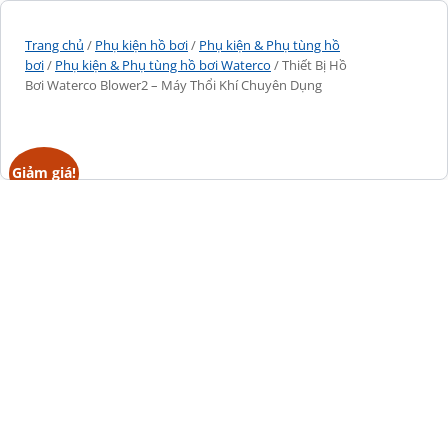
Trang chủ
/
Phụ kiện hồ bơi
/
Phụ kiện & Phụ tùng hồ
bơi
/
Phụ kiện & Phụ tùng hồ bơi Waterco
/ Thiết Bị Hồ
Bơi Waterco Blower2 – Máy Thổi Khí Chuyên Dụng
Giảm giá!