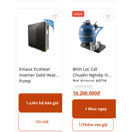
SALE
♡
♡
Emaux EcoHeat
Bình Lọc Cát
Inverter Gold Heat
Chuyên Nghiệp Hồ
Pump
Bơi Kripsol ARTIK
EVO
18.000.000
₫
16.200.000
₫
Liên hệ báo giá
⚡ Mua ngay
Chi tiết
Thêm vào giỷ