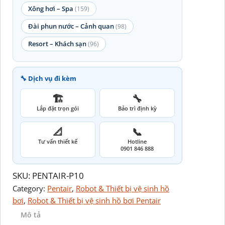
Xông hơi – Spa
(159)
Đài phun nước – Cảnh quan
(98)
Resort – Khách sạn
(96)
🔧 Dịch vụ đi kèm
🏗️
🔧
Lắp đặt trọn gói
Bảo trì định kỳ
📐
📞
Tư vấn thiết kế
Hotline
0901 846 888
SKU:
PENTAIR-P10
Category:
Pentair
, 
Robot & Thiết bị vệ sinh hồ
bơi
, 
Robot & Thiết bị vệ sinh hồ bơi Pentair
Mô tả