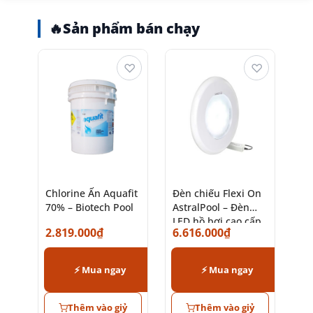
🔥
Sản phẩm bán chạy
♡
♡
Chlorine Ấn Aquafit
Đèn chiếu Flexi On
70% – Biotech Pool
AstralPool – Đèn
LED hồ bơi cao cấp
2.819.000
₫
6.616.000
₫
chính hãng
⚡ Mua ngay
⚡ Mua ngay
Thêm vào giỷ
Thêm vào giỷ