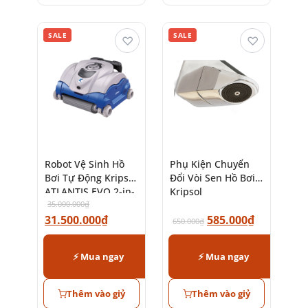
SALE
SALE
♡
♡
Robot Vệ Sinh Hồ
Phụ Kiện Chuyển
Bơi Tự Động Kripsol
Đổi Vòi Sen Hồ Bơi
ATLANTIS EVO 2-in-
Kripsol
1
35.000.000
₫
31.500.000
₫
585.000
₫
650.000
₫
⚡ Mua ngay
⚡ Mua ngay
Thêm vào giỷ
Thêm vào giỷ