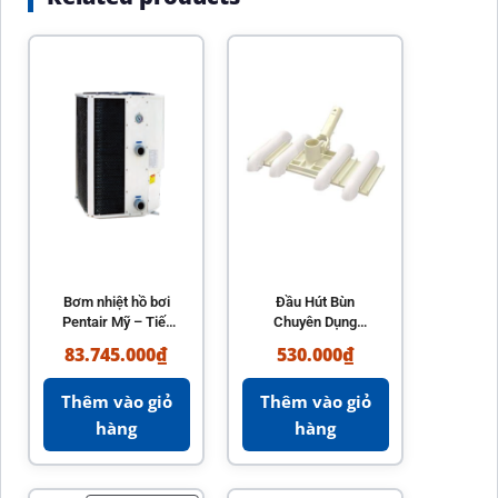
Bơm nhiệt hồ bơi
Đầu Hút Bùn
Pentair Mỹ – Tiết
Chuyên Dụng
kiệm điện, bền bỉ,
Emaux CE301 Cho
83.745.000
₫
530.000
₫
nhập khẩu chính
Hồ Bơi
hãng
Thêm vào giỏ
Thêm vào giỏ
hàng
hàng