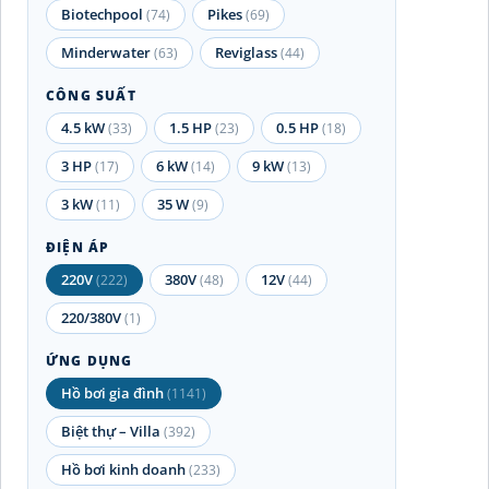
Biotechpool
Pikes
(74)
(69)
Minderwater
Reviglass
(63)
(44)
CÔNG SUẤT
4.5 kW
1.5 HP
0.5 HP
(33)
(23)
(18)
3 HP
6 kW
9 kW
(17)
(14)
(13)
3 kW
35 W
(11)
(9)
ĐIỆN ÁP
220V
380V
12V
(222)
(48)
(44)
220/380V
(1)
ỨNG DỤNG
Hồ bơi gia đình
(1141)
Biệt thự – Villa
(392)
Hồ bơi kinh doanh
(233)