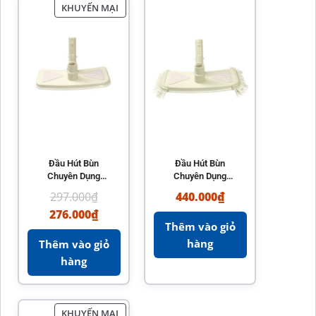
KHUYẾN MẠI
Đầu Hút Bùn
Đầu Hút Bùn
Chuyên Dụng
Chuyên Dụng
Emaux CE302 –
Emaux CE304 –
297.000
₫
440.000
₫
Hiệu Quả Vệ Sinh
Phụ Kiện Vệ Sinh
276.000
₫
Hồ Bơi
Hồ Bơi
Thêm vào giỏ
hàng
Thêm vào giỏ
hàng
KHUYẾN MẠI