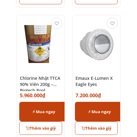
♡
♡
Chlorine Nhật TTCA
Emaux E-Lumen X
90% Viên 200g –
Eagle Eyes
Biotech Pool
5.960.000
₫
7.200.000
₫
⚡ Mua ngay
⚡ Mua ngay
Thêm vào giỷ
Thêm vào giỷ