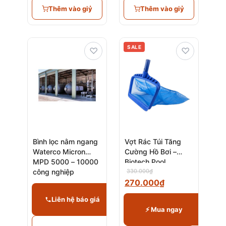
Thêm vào giỷ
Thêm vào giỷ
SALE
♡
♡
Bình lọc nằm ngang
Vợt Rác Túi Tăng
Waterco Micron
Cường Hồ Bơi –
MPD 5000 – 10000
Biotech Pool
công nghiệp
330.000
₫
270.000
₫
Liên hệ báo giá
⚡ Mua ngay