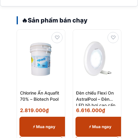
🔥
Sản phẩm bán chạy
♡
♡
Chlorine Ấn Aquafit
Đèn chiếu Flexi On
70% – Biotech Pool
AstralPool – Đèn
LED hồ bơi cao cấp
2.819.000
₫
6.616.000
₫
chính hãng
⚡ Mua ngay
⚡ Mua ngay