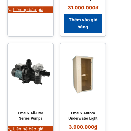
Series MFV Top
31.000.000
₫
Liên hệ báo giá
Mount Sand Filter
Thêm vào giỏ
hàng
Emaux All-Star
Emaux Aurora
Series Pumps
Underwater Light
3.900.000
₫
Liên hệ báo giá