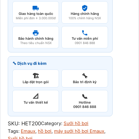
Giao hàng toàn quốc
Hàng chính hãng
Miễn phí đơn ≥ 3.000.000đ
100% chính hãng NSX
Bảo hành chính hãng
Tư vấn miễn phí
Theo tiêu chuẩn NSX
0901 846 888
🔧 Dịch vụ đi kèm
🏗️
🔧
Lắp đặt trọn gói
Bảo trì định kỳ
📐
📞
Tư vấn thiết kế
Hotline
0901 846 888
SKU:
HET200
Category:
Sưởi hồ bơi
Tags:
Emaux
, 
hồ bơi
, 
máy sưởi hồ bơi Emaux
, 
Sưởi hồ bơi