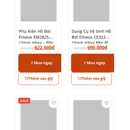
Phụ Kiện Hồ Bơi
Dụng Cụ Vệ Sinh Hồ
Emaux EM2825
Bơi Emaux CE322
Chính Hãng – Bền
Chính Hãng Bền Bỉ
622.000
₫
690.000
₫
Bỉ, Dễ Lắp Đặt
669.000
₫
742.000
₫
⚡ Mua ngay
⚡ Mua ngay
Thêm vào giỷ
Thêm vào giỷ
SALE
♡
♡