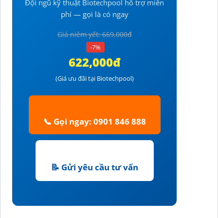
Đội ngũ kỹ thuật Biotechpool hỗ trợ miễn
phí — gọi là có ngay
Giá niêm yết: 669,000đ
-7%
622,000đ
(Giá ưu đãi tại Biotechpool)
📞 Gọi ngay: 0901 846 888
📝 Gửi yêu cầu tư vấn