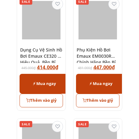
SALE
SALE
♡
♡
Dụng Cụ Vệ Sinh Hồ
Phụ Kiện Hồ Bơi
Bơi Emaux CE320 –
Emaux EM0030R
Hiệu Quả, Bền Bỉ
Chính Hãng Bền Bỉ
414.000
₫
447.000
₫
445.000
₫
481.000
₫
⚡ Mua ngay
⚡ Mua ngay
Thêm vào giỷ
Thêm vào giỷ
SALE
SALE
♡
♡