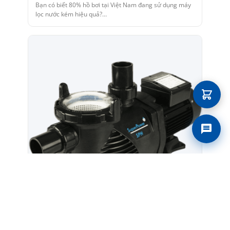
Bạn có biết 80% hồ bơi tại Việt Nam đang sử dụng máy
lọc nước kém hiệu quả?…
Liên 
07/08/2026