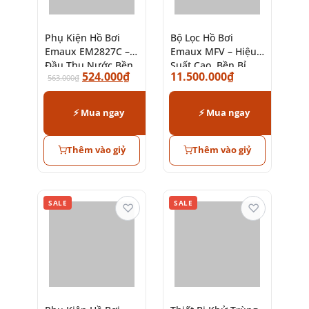
Phụ Kiện Hồ Bơi
Bộ Lọc Hồ Bơi
Emaux EM2827C –
Emaux MFV – Hiệu
Đầu Thu Nước Bền
Suất Cao, Bền Bỉ
524.000
₫
11.500.000
₫
Bỉ Chính Hãng
563.000
₫
⚡ Mua ngay
⚡ Mua ngay
Thêm vào giỷ
Thêm vào giỷ
SALE
SALE
♡
♡