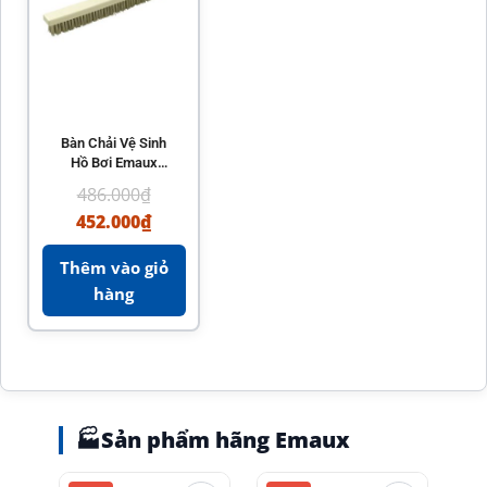
Bàn Chải Vệ Sinh
Hồ Bơi Emaux
CE205 – Chất Liệu
486.000
₫
Cao Cấp
452.000
₫
Thêm vào giỏ
hàng
🏭
Sản phẩm hãng Emaux