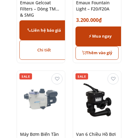
Emaux Gelcoat
Emaux Fountain
Filters – Dòng TMG
Light – F20/F20A
& SMG
3.200.000
₫
Liên hệ báo giá
⚡ Mua ngay
Chi tiết
Thêm vào giỷ
SALE
SALE
♡
♡
Máy Bơm Biến Tần
Van 6 Chiều Hồ Bơi