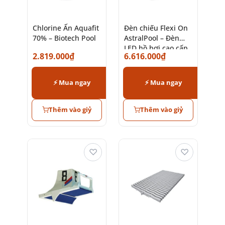
Chlorine Ấn Aquafit
Đèn chiếu Flexi On
70% – Biotech Pool
AstralPool – Đèn
LED hồ bơi cao cấp
2.819.000
₫
6.616.000
₫
chính hãng
⚡ Mua ngay
⚡ Mua ngay
Thêm vào giỷ
Thêm vào giỷ
♡
♡