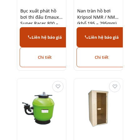
Bục xuất phát hồ
Nan tràn hồ bơi
bơi thi đấu Emaux
Kripsol NMR / NMC
Super Racer 800 –
(khổ 195 – 295mm)
Racer 600
và góc RR
Liên hệ báo giá
Liên hệ báo giá
Chi tiết
Chi tiết
♡
♡