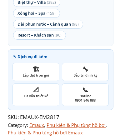
Biệt thự – Villa
(392)
Xông hơi – Spa
(159)
Đài phun nước – Cảnh quan
(98)
Resort – Khách sạn
(96)
🔧 Dịch vụ đi kèm
🏗️
🔧
Lắp đặt trọn gói
Bảo trì định kỳ
📐
📞
Tư vấn thiết kế
Hotline
0901 846 888
SKU:
EMAUX-EM2817
Category:
Emaux
, 
Phụ kiện & Phụ tùng hồ bơi
, 
Phụ kiện & Phụ tùng hồ bơi Emaux