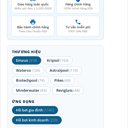
Giao hàng toàn quốc
Hàng chính hãng
Miễn phí đơn ≥ 3.000.000đ
100% chính hãng NSX
Bảo hành chính hãng
Tư vấn miễn phí
Theo tiêu chuẩn NSX
0901 846 888
THƯƠNG HIỆU
Emaux
Kripsol
(310)
(163)
Waterco
Astralpool
(124)
(110)
Biotechpool
Pikes
(74)
(69)
Minderwater
Reviglass
(63)
(44)
ỨNG DỤNG
Hồ bơi gia đình
(1141)
Hồ bơi kinh doanh
(233)