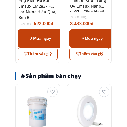
Phụ Kiện Hồ Bơi
Thiết Bị Khử Trùng
Emaux EM2837 –
UV Emaux Nano
Lọc Nước Hiệu Quả,
uv87 – Công Nghệ
Bền Bỉ
Tiên Tiến
9.068.000
₫
622.000
₫
8.433.000
₫
669.000
₫
⚡ Mua ngay
⚡ Mua ngay
Thêm vào giỷ
Thêm vào giỷ
🔥
Sản phẩm bán chạy
♡
♡