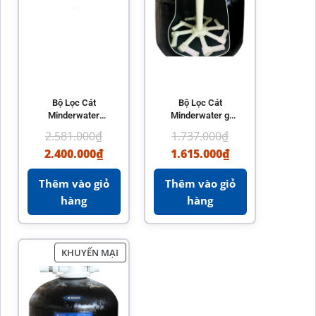
Bộ Lọc Cát
Bộ Lọc Cát
Minderwater
Minderwater g
Chính Hãng – Hiệu
Series – Van Đa
2.581.000
₫
1.737.000
₫
Suất Lọc Sạch Cao
Chức Năng Tiết
2.400.000
₫
1.615.000
₫
Kiệm Năng Lượng
Thêm vào giỏ
Thêm vào giỏ
hàng
hàng
KHUYẾN MẠI