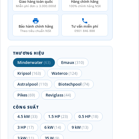
Giao hàng toàn quốc
Hàng chính hãng
Miễn phí đơn ≥ 3.000.000đ
100% chính hãng NSX
Bảo hành chính hãng
Tư vấn miễn phí
Theo tiêu chuẩn NSX
0901 846 888
THƯƠNG HIỆU
Minderwater
Emaux
(63)
(310)
Kripsol
Waterco
(163)
(124)
Astralpool
Biotechpool
(110)
(74)
Pikes
Reviglass
(69)
(44)
CÔNG SUẤT
4.5 kW
1.5 HP
0.5 HP
(33)
(23)
(18)
3 HP
6 kW
9 kW
(17)
(14)
(13)
3 kW
35 W
(11)
(9)