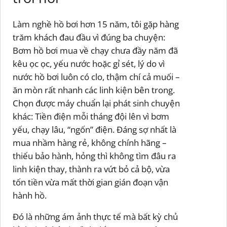
Làm nghề hồ bơi hơn 15 năm, tôi gặp hàng
trăm khách đau đầu vì đúng ba chuyện:
Bơm hồ bơi mua về chạy chưa đầy năm đã
kêu ọc ọc, yếu nước hoặc gỉ sét, lý do vì
nước hồ bơi luôn có clo, thậm chí cả muối –
ăn mòn rất nhanh các linh kiện bên trong.
Chọn được máy chuẩn lại phát sinh chuyện
khác: Tiền điện mỗi tháng đội lên vì bơm
yếu, chạy lâu, “ngốn” điện. Đáng sợ nhất là
mua nhầm hàng rẻ, không chính hãng –
thiếu bảo hành, hỏng thì không tìm đâu ra
linh kiện thay, thành ra vứt bỏ cả bộ, vừa
tốn tiền vừa mất thời gian gián đoạn vận
hành hồ.
Đó là những ám ảnh thực tế mà bất kỳ chủ