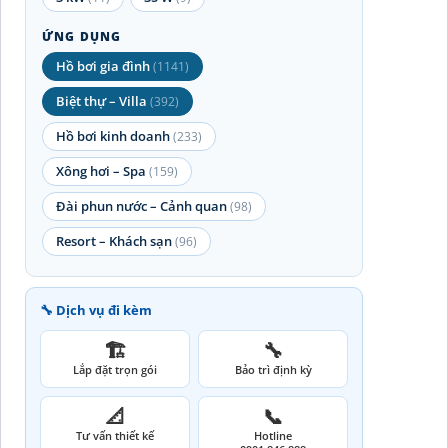
ỨNG DỤNG
Hồ bơi gia đình
(1141)
Biệt thự – Villa
(392)
Hồ bơi kinh doanh
(233)
Xông hơi – Spa
(159)
Đài phun nước – Cảnh quan
(98)
Resort – Khách sạn
(96)
🔧 Dịch vụ đi kèm
🏗️
🔧
Lắp đặt trọn gói
Bảo trì định kỳ
📐
📞
Tư vấn thiết kế
Hotline