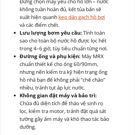
Đừng chọn máy yếu cho hồ lớn – nước
không tuần hoàn đủ, kết tủa bẩn sẽ
xuất hiện quanh
keo dán gạch hồ bơi
và các điểm chết.
Lưu lượng bơm yêu cầu:
Tính toán
sao cho toàn bộ nước hồ được lọc hết
trong 4–6 giờ, tùy tiêu chuẩn từng nơi.
Đường ống và phụ kiện:
Máy MRX
chuẩn thiết kế cho ống 60/90mm,
nhưng nên kiểm tra kỹ hiện trạng ống
hồ nhà bạn để không phải “chế cháo”
nhiều, tránh tụt áp lực nước.
Không gian đặt máy và bảo trì:
Chừa đủ diện tích để tháo vệ sinh rọ
lọc, kiểm tra motor, tránh đặt quá sát
tường gây ẩm máy và khó thao tác bảo
dưỡng.