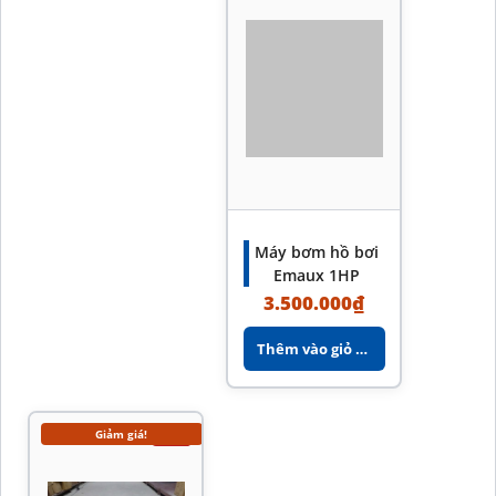
Máy bơm hồ bơi
Emaux 1HP
3.500.000
₫
Thêm vào giỏ hàng
Giảm giá!
-7%