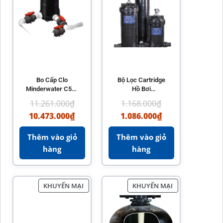
Bo Cấp Clo
Bộ Lọc Cartridge
Minderwater C500
Hồ Bơi
Chính Hãng – Phụ
Minderwater
11.261.000
₫
1.168.000
₫
Kiện Hồ Bơi Hiệu
Chính Hãng Tiết
10.473.000
₫
1.086.000
₫
Quả
Kiệm Năng Lượng
Thêm vào giỏ
Thêm vào giỏ
hàng
hàng
KHUYẾN MẠI
KHUYẾN MẠI