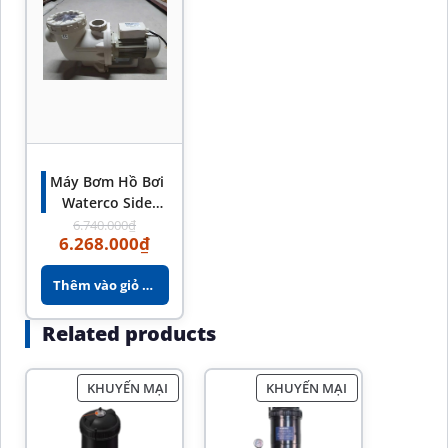
Máy Bơm Hồ Bơi
Waterco Side
Mount Chính
6.740.000
₫
6.268.000
₫
Hãng
Thêm vào giỏ hàng
Related products
KHUYẾN MẠI
KHUYẾN MẠI