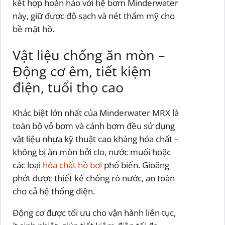
kết hợp hoàn hảo với hệ bơm Minderwater
này, giữ được độ sạch và nét thẩm mỹ cho
bề mặt hồ.
Vật liệu chống ăn mòn –
Động cơ êm, tiết kiệm
điện, tuổi thọ cao
Khác biệt lớn nhất của Minderwater MRX là
toàn bộ vỏ bơm và cánh bơm đều sử dụng
vật liệu nhựa kỹ thuật cao kháng hóa chất –
không bị ăn mòn bởi clo, nước muối hoặc
các loại
hóa chất hồ bơi
phổ biến. Gioăng
phớt được thiết kế chống rò nước, an toàn
cho cả hệ thống điện.
Động cơ được tối ưu cho vận hành liên tục,