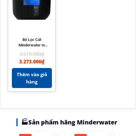
Bộ Lọc Cát
Minderwater m
Series – Chính
3.519.000
₫
Hãng, Hiệu Suất
3.273.000
₫
Cao
Thêm vào giỏ
hàng
🏭
Sản phẩm hãng Minderwater