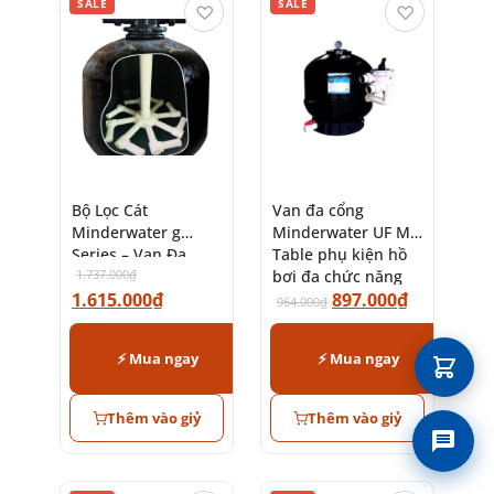
SALE
SALE
♡
♡
Bộ Lọc Cát
Van đa cổng
Minderwater g
Minderwater UF MS
Series – Van Đa
Table phụ kiện hồ
Chức Năng Tiết
1.737.000
₫
bơi đa chức năng
Kiệm Năng Lượng
1.615.000
₫
kích thước đa dạng
897.000
₫
964.000
₫
⚡ Mua ngay
⚡ Mua ngay
Thêm vào giỷ
Thêm vào giỷ
Liên 