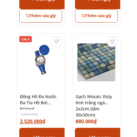
Thêm vào giỷ
Thêm vào giỷ
SALE
♡
♡
Đồng Hồ Đo Nước
Gạch Mosaic thủy
Đa Tia Hồ Bơi
tinh trắng ngà
Kripsol
2x2cm (tấm
2.800.000
₫
30x30cm)
2.520.000
₫
880.000
₫