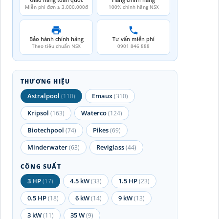
Miễn phí đơn ≥ 3.000.000đ
100% chính hãng NSX
Bảo hành chính hãng
Tư vấn miễn phí
Theo tiêu chuẩn NSX
0901 846 888
THƯƠNG HIỆU
Astralpool
Emaux
(110)
(310)
Kripsol
Waterco
(163)
(124)
Biotechpool
Pikes
(74)
(69)
Minderwater
Reviglass
(63)
(44)
CÔNG SUẤT
3 HP
4.5 kW
1.5 HP
(17)
(33)
(23)
0.5 HP
6 kW
9 kW
(18)
(14)
(13)
3 kW
35 W
(11)
(9)