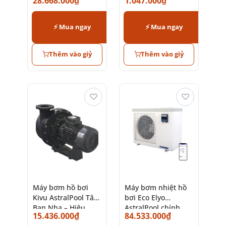
28.668.000
₫
1.047.000
₫
khẩu Tây Ban Nha
AstralPool
chính hãng
⚡ Mua ngay
⚡ Mua ngay
Thêm vào giỷ
Thêm vào giỷ
♡
♡
Máy bơm hồ bơi
Máy bơm nhiệt hồ
Kivu AstralPool Tây
bơi Eco Elyo
Ban Nha – Hiệu
AstralPool chính
15.436.000
₫
84.533.000
₫
suất & bền bỉ
hãng Tây Ban Nha