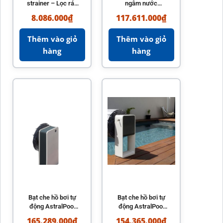
strainer – Lọc rác
ngâm nước
máy bơm hồ bơi
Rousillon
8.086.000
₫
117.611.000
₫
hiệu quả
AstralPool chính
hãng Tây Ban Nha
Thêm vào giỏ
Thêm vào giỏ
hàng
hàng
Bạt che hồ bơi tự
Bạt che hồ bơi tự
động AstralPool
động AstralPool
Model Sveltea
Octeo – Bền bỉ,
165.289.000
₫
154.365.000
₫