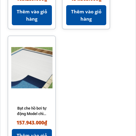
nhập khẩu Tây Ban
tiện lợi
Nha
Thêm vào giỏ
Thêm vào giỏ
hàng
hàng
Bạt che hồ bơi tự
động Model chìm
Roussillon
157.943.000
₫
AstralPool chính
hãng
Thêm vào giỏ