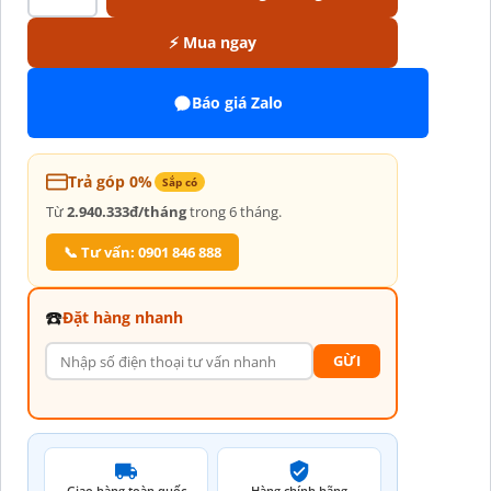
⚡ Mua ngay
Báo giá Zalo
Trả góp 0%
Sắp có
Từ
2.940.333đ/tháng
trong 6 tháng.
📞 Tư vấn: 0901 846 888
☎️
Đặt hàng nhanh
GỪI
Giao hàng toàn quốc
Hàng chính hãng