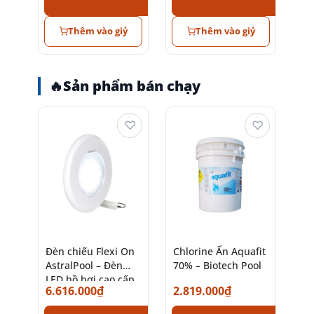
Thêm vào giỷ
Thêm vào giỷ
🔥
Sản phẩm bán chạy
♡
♡
Đèn chiếu Flexi On
Chlorine Ấn Aquafit
AstralPool – Đèn
70% – Biotech Pool
LED hồ bơi cao cấp
6.616.000
₫
2.819.000
₫
chính hãng