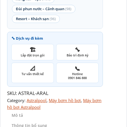
Đài phun nước – Cảnh quan
(98)
Resort – Khách sạn
(96)
🔧 Dịch vụ đi kèm
🏗️
🔧
Lắp đặt trọn gói
Bảo trì định kỳ
📐
📞
Tư vấn thiết kế
Hotline
0901 846 888
SKU:
ASTRAL-ARAL
Category:
Astralpool
, 
Máy bơm hồ bơi
, 
Máy bơm
hồ bơi Astralpool
Mô tả
Thông tin bổ sung