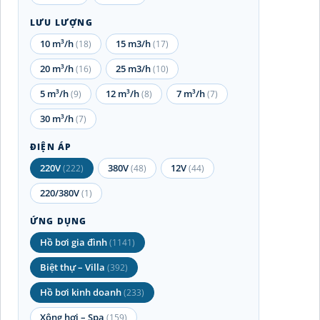
LƯU LƯỢNG
10 m³/h
15 m3/h
(18)
(17)
20 m³/h
25 m3/h
(16)
(10)
5 m³/h
12 m³/h
7 m³/h
(9)
(8)
(7)
30 m³/h
(7)
ĐIỆN ÁP
220V
380V
12V
(222)
(48)
(44)
220/380V
(1)
ỨNG DỤNG
Hồ bơi gia đình
(1141)
Biệt thự – Villa
(392)
Hồ bơi kinh doanh
(233)
Xông hơi – Spa
(159)