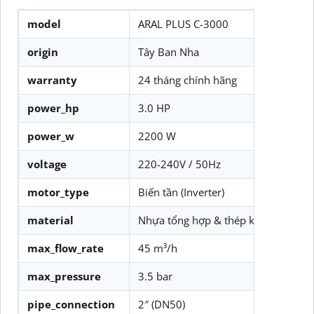
model
ARAL PLUS C-3000
origin
Tây Ban Nha
warranty
24 tháng chính hãng
power_hp
3.0 HP
power_w
2200 W
voltage
220-240V / 50Hz
motor_type
Biến tần (Inverter)
material
Nhựa tổng hợp & thép không gỉ
max_flow_rate
45 m³/h
max_pressure
3.5 bar
pipe_connection
2″ (DN50)