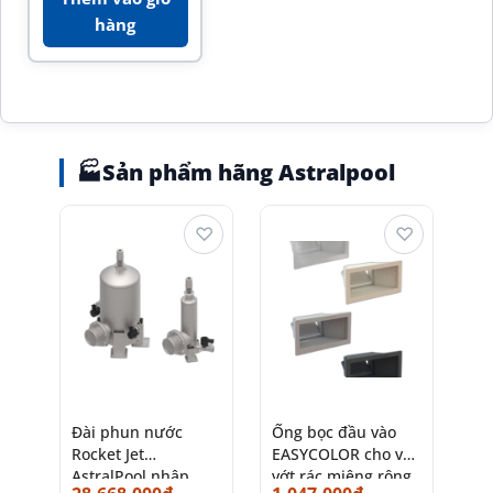
hàng
🏭
Sản phẩm hãng Astralpool
♡
♡
Đài phun nước
Ống bọc đầu vào
Rocket Jet
EASYCOLOR cho vợt
AstralPool nhập
vớt rác miệng rộng