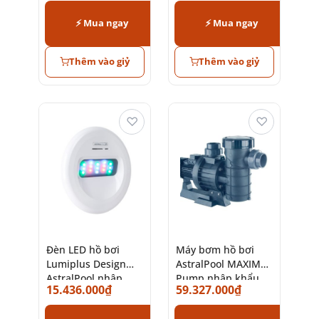
⚡ Mua ngay
⚡ Mua ngay
Thêm vào giỷ
Thêm vào giỷ
♡
♡
Đèn LED hồ bơi
Máy bơm hồ bơi
Lumiplus Design
AstralPool MAXIM
AstralPool nhập
Pump nhập khẩu
15.436.000
₫
59.327.000
₫
khẩu chính hãng
chính hãng