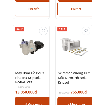
Chi tiết
Chi tiết
SALE
SALE
♡
♡
Máy Bơm Hồ Bơi 3
Skimmer Vuông Hút
Pha IE3 Kripsol
Mặt Nước Hồ Bơi
KORAL KSE
Kripsol
14.500.000
₫
13.050.000
₫
765.000
₫
850.000
₫
⚡ Mua ngay
⚡ Mua ngay