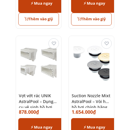
⚡ Mua ngay
⚡ Mua ngay
Thêm vào giỷ
Thêm vào giỷ
♡
♡
Vợt vớt rác UNIK
Suction Nozzle Mixt
AstralPool – Dụng
AstralPool – Vòi hút
cụ vệ sinh hồ bơi
hồ bơi chính hãng
878.000
₫
1.654.000
₫
cao cấp
Tây Ban Nha
⚡ Mua ngay
⚡ Mua ngay