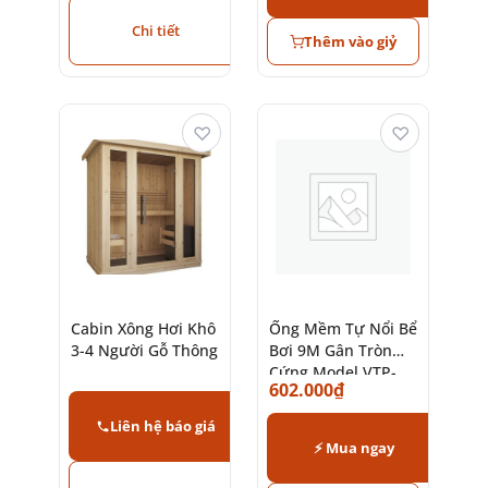
Chi tiết
Thêm vào giỷ
♡
♡
Cabin Xông Hơi Khô
Ống Mềm Tự Nổi Bể
3-4 Người Gỗ Thông
Bơi 9M Gân Tròn
Cứng Model VTP-
602.000
₫
362 Hãng Pikes
Liên hệ báo giá
⚡ Mua ngay