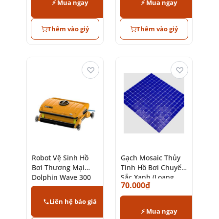
⚡ Mua ngay
⚡ Mua ngay
Thêm vào giỷ
Thêm vào giỷ
♡
♡
Robot Vệ Sinh Hồ
Gạch Mosaic Thủy
Bơi Thương Mại
Tinh Hồ Bơi Chuyển
Dolphin Wave 300
Sắc Xanh (Loang
70.000
₫
XL Maytronics
Màu) Đốm
Liên hệ báo giá
⚡ Mua ngay