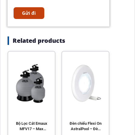
Related products
Bộ Lọc Cát Emaux
Đèn chiếu Flexi On
MFV17 – Max
AstralPool – Đèn
Series MFV Top
LED hồ bơi cao cấp