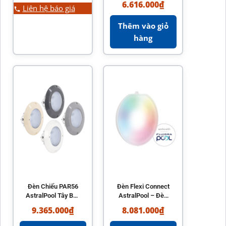
6.616.000
₫
Liên hệ báo giá
Mount Sand Filter
chính hãng
Thêm vào giỏ
hàng
Đèn Chiếu PAR56
Đèn Flexi Connect
AstralPool Tây Ban
AstralPool – Đèn
Nha – Đèn LED Hồ
LED hồ bơi chất
9.365.000
₫
8.081.000
₫
Bơi Cao Cấp
lượng Tây Ban Nha