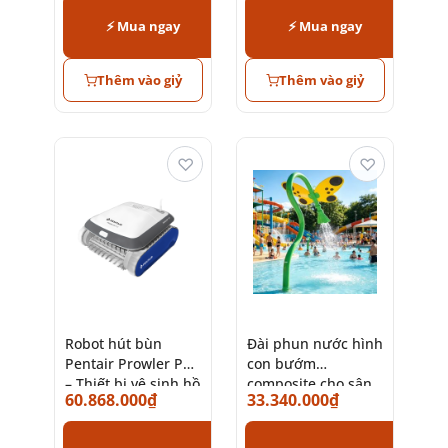
⚡ Mua ngay
⚡ Mua ngay
Thêm vào giỷ
Thêm vào giỷ
♡
♡
Robot hút bùn
Đài phun nước hình
Pentair Prowler P20
con bướm
– Thiết bị vệ sinh hồ
composite cho sân
60.868.000
₫
33.340.000
₫
bơi cao cấp Mỹ
chơi nước trẻ em