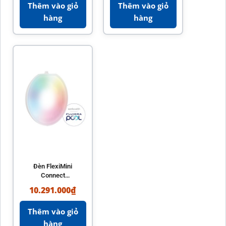
Thêm vào giỏ
Thêm vào giỏ
hàng
hàng
Đèn FlexiMini
Connect
AstralPool – Đèn
10.291.000
₫
LED hồ bơi chính
hãng Tây Ban Nha
Thêm vào giỏ
hàng