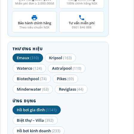
Miễn phí đơn ≥ 3.000.000đ
100% chính hãng NSX
Bảo hành chính hãng
Tư vấn miễn phí
Theo tiêu chuẩn NSX
0901 846 888
THƯƠNG HIỆU
Emaux
Kripsol
(310)
(163)
Waterco
Astralpool
(124)
(110)
Biotechpool
Pikes
(74)
(69)
Minderwater
Reviglass
(63)
(44)
ỨNG DỤNG
Hồ bơi gia đình
(1141)
Biệt thự – Villa
(392)
Hồ bơi kinh doanh
(233)