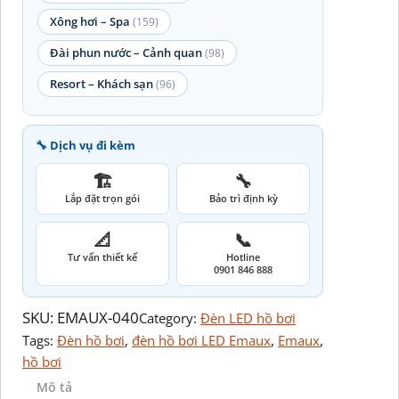
Xông hơi – Spa
(159)
Đài phun nước – Cảnh quan
(98)
Resort – Khách sạn
(96)
🔧 Dịch vụ đi kèm
🏗️
🔧
Lắp đặt trọn gói
Bảo trì định kỳ
📐
📞
Tư vấn thiết kế
Hotline
0901 846 888
SKU:
EMAUX-040
Category:
Đèn LED hồ bơi
Tags:
Đèn hồ bơi
, 
đèn hồ bơi LED Emaux
, 
Emaux
, 
hồ bơi
Mô tả