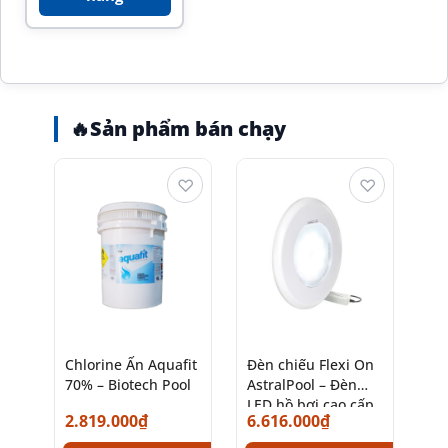
🔥
Sản phẩm bán chạy
♡
♡
Chlorine Ấn Aquafit
Đèn chiếu Flexi On
70% – Biotech Pool
AstralPool – Đèn
LED hồ bơi cao cấp
2.819.000
₫
6.616.000
₫
chính hãng