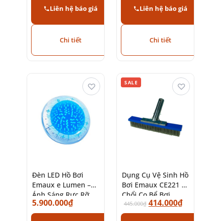
Liên hệ báo giá
Liên hệ báo giá
Chi tiết
Chi tiết
SALE
♡
♡
Đèn LED Hồ Bơi
Dụng Cụ Vệ Sinh Hồ
Emaux e Lumen –
Bơi Emaux CE221 –
Ánh Sáng Rực Rỡ,
Chổi Cọ Bể Bơi
5.900.000
₫
414.000
₫
Tiết Kiệm Điện
Chính Hãng
445.000
₫