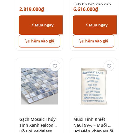
LED hồ bơi cao cấp
2.819.000
₫
6.616.000
₫
chính hãng
⚡ Mua ngay
⚡ Mua ngay
Thêm vào giỷ
Thêm vào giỷ
♡
♡
Gạch Mosaic Thủy
Muối Tinh Khiết
Tinh Xanh Falcon
NaCl 99% – Muối Hồ
Hồ Bơi Reviglass
Bơi Điện Phân Muối