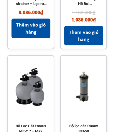
strainer – Lọc rác
Hồ Bơi
máy bơm hồ bơi
Minderwater
8.086.000
₫
1.168.000
₫
hiệu quả
Chính Hãng Tiết
1.086.000
₫
Kiệm Năng Lượng
Thêm vào giỏ
hàng
Thêm vào giỏ
hàng
Bộ Lọc Cát Emaux
Bộ lọc cát Emaux
MFV17 – Max
SF650