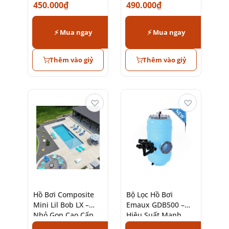
450.000
₫
490.000
₫
Lumak
⚡ Mua ngay
⚡ Mua ngay
Thêm vào giỷ
Thêm vào giỷ
♡
♡
Hồ Bơi Composite
Bộ Lọc Hồ Bơi
Mini Lil Bob LX –
Emaux GDB500 –
Nhỏ Gọn Cao Cấp
Hiệu Suất Mạnh
Tinh Tế
Mẽ, Bền Bỉ