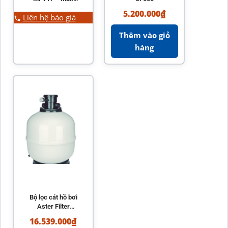
Series MFV Top
5.200.000
₫
Liên hệ báo giá
Mount Sand Filter
Thêm vào giỏ
hàng
Bộ lọc cát hồ bơi
Aster Filter
AstralPool nhập
16.539.000
₫
khẩu chính hãng