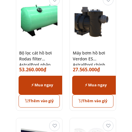
Bộ lọc cát hồ bơi
Máy bơm hồ bơi
Rodas filter
Verdon ES
AstralPool nhập
AstralPool chính
53.260.000
₫
27.565.000
₫
khẩu chính hãng
hãng giá tốt
⚡ Mua ngay
⚡ Mua ngay
Thêm vào giỷ
Thêm vào giỷ
♡
♡