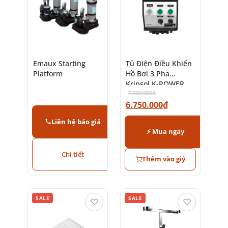
Emaux Starting
Tủ Điện Điều Khiển
Platform
Hồ Bơi 3 Pha
Kripsol K-POWER
7.500.000
₫
6.750.000
₫
Liên hệ báo giá
⚡ Mua ngay
Chi tiết
Thêm vào giỷ
SALE
SALE
♡
♡