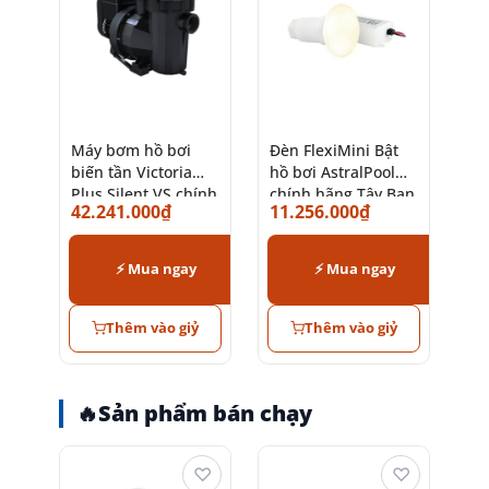
Máy bơm hồ bơi
Đèn FlexiMini Bật
biến tần Victoria
hồ bơi AstralPool
Plus Silent VS chính
chính hãng Tây Ban
42.241.000
₫
11.256.000
₫
hãng Tây Ban Nha
Nha
⚡ Mua ngay
⚡ Mua ngay
Thêm vào giỷ
Thêm vào giỷ
🔥
Sản phẩm bán chạy
♡
♡