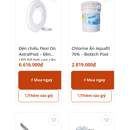
Đèn chiếu Flexi On
Chlorine Ấn Aquafit
AstralPool – Đèn
70% – Biotech Pool
LED hồ bơi cao cấp
6.616.000
₫
2.819.000
₫
chính hãng
⚡ Mua ngay
⚡ Mua ngay
Thêm vào giỷ
Thêm vào giỷ
♡
♡