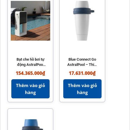
Bạt che hồ bơi tự
Blue Connect Go
động AstralPool
AstralPool – Thiết
Octeo – Bền bỉ,
bị phân tích nước
154.365.000
₫
17.631.000
₫
tiện lợi
hồ bơi chính hãng
Thêm vào giỏ
Thêm vào giỏ
hàng
hàng