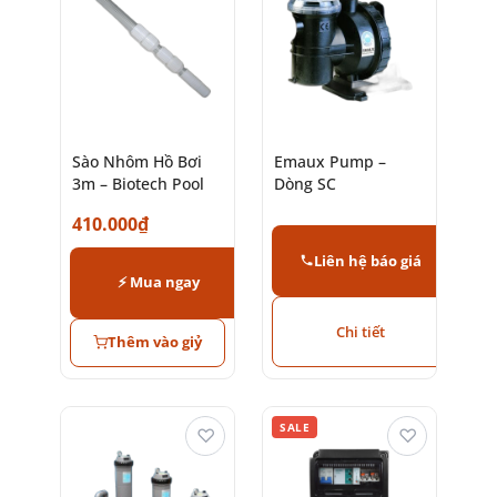
Sào Nhôm Hồ Bơi
Emaux Pump –
3m – Biotech Pool
Dòng SC
410.000
₫
Liên hệ báo giá
⚡ Mua ngay
Chi tiết
Thêm vào giỷ
SALE
♡
♡