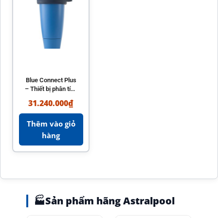
Blue Connect Plus
– Thiết bị phân tích
nước hồ bơi
31.240.000
₫
AstralPool chính
hãng
Thêm vào giỏ
hàng
🏭
Sản phẩm hãng Astralpool