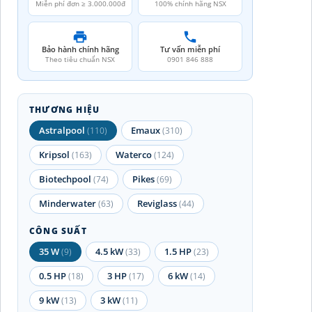
Miễn phí đơn ≥ 3.000.000đ
100% chính hãng NSX
Bảo hành chính hãng
Tư vấn miễn phí
Theo tiêu chuẩn NSX
0901 846 888
THƯƠNG HIỆU
Astralpool
Emaux
(110)
(310)
Kripsol
Waterco
(163)
(124)
Biotechpool
Pikes
(74)
(69)
Minderwater
Reviglass
(63)
(44)
CÔNG SUẤT
35 W
4.5 kW
1.5 HP
(9)
(33)
(23)
0.5 HP
3 HP
6 kW
(18)
(17)
(14)
9 kW
3 kW
(13)
(11)