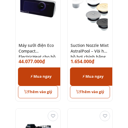
Máy sưởi điện Eco
Suction Nozzle Mixt
Compact
AstralPool – Vòi hút
ElectricHeat cho hồ
hồ bơi chính hãng
44.077.000
₫
1.654.000
₫
bơi cao cấp
Tây Ban Nha
⚡ Mua ngay
⚡ Mua ngay
Thêm vào giỷ
Thêm vào giỷ
♡
♡