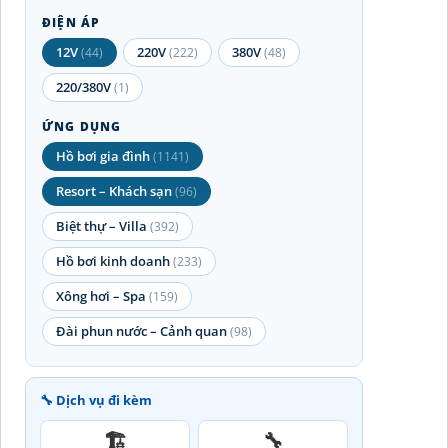
ĐIỆN ÁP
12V
220V
380V
(44)
(222)
(48)
220/380V
(1)
ỨNG DỤNG
Hồ bơi gia đình
(1141)
Resort – Khách sạn
(96)
Biệt thự – Villa
(392)
Hồ bơi kinh doanh
(233)
Xông hơi – Spa
(159)
Đài phun nước – Cảnh quan
(98)
🔧 Dịch vụ đi kèm
🏗️
🔧