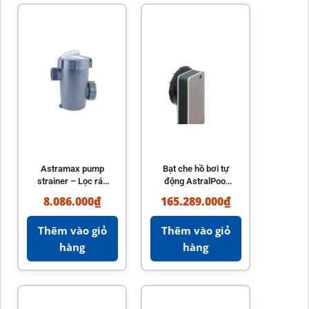
Astramax pump
Bạt che hồ bơi tự
strainer – Lọc rác
động AstralPool
máy bơm hồ bơi
Model Sveltea
8.086.000
₫
165.289.000
₫
hiệu quả
nhập khẩu Tây Ban
Nha
Thêm vào giỏ
Thêm vào giỏ
hàng
hàng