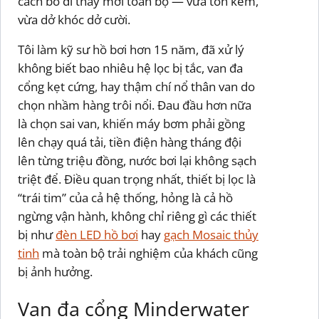
cách bỏ đi thay mới toàn bộ — vừa tốn kém,
vừa dở khóc dở cười.
Tôi làm kỹ sư hồ bơi hơn 15 năm, đã xử lý
không biết bao nhiêu hệ lọc bị tắc, van đa
cổng kẹt cứng, hay thậm chí nổ thân van do
chọn nhầm hàng trôi nổi. Đau đầu hơn nữa
là chọn sai van, khiến máy bơm phải gồng
lên chạy quá tải, tiền điện hàng tháng đội
lên từng triệu đồng, nước bơi lại không sạch
triệt để. Điều quan trọng nhất, thiết bị lọc là
“trái tim” của cả hệ thống, hỏng là cả hồ
ngừng vận hành, không chỉ riêng gì các thiết
bị như
đèn LED hồ bơi
hay
gạch Mosaic thủy
tinh
mà toàn bộ trải nghiệm của khách cũng
bị ảnh hưởng.
Van đa cổng Minderwater