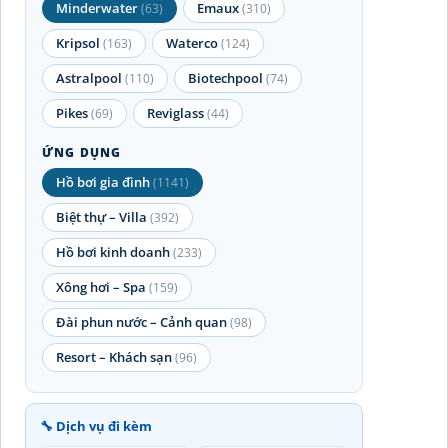
Minderwater
Emaux
(63)
(310)
Kripsol
Waterco
(163)
(124)
Astralpool
Biotechpool
(110)
(74)
Pikes
Reviglass
(69)
(44)
ỨNG DỤNG
Hồ bơi gia đình
(1141)
Biệt thự – Villa
(392)
Hồ bơi kinh doanh
(233)
Xông hơi – Spa
(159)
Đài phun nước – Cảnh quan
(98)
Resort – Khách sạn
(96)
🔧 Dịch vụ đi kèm