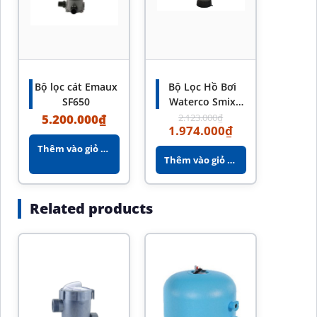
Bộ lọc cát Emaux
Bộ Lọc Hồ Bơi
SF650
Waterco Smix
Chính Hãng –
5.200.000
₫
2.123.000
₫
1.974.000
₫
Hiệu Suất Lọc
Cao
Thêm vào giỏ hàng
Thêm vào giỏ hàng
Related products