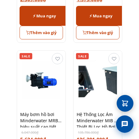
⚡ Mua ngay
⚡ Mua ngay
Thêm vào giỷ
Thêm vào giỷ
SALE
SALE
♡
♡
Máy bơm hồ bơi
Hệ Thống Lọc Ám
Minderwater MRB
Minderwater MIB –
Liên 
hiệu suất cao tiết
Thiết Bị Lọc Hồ Bơi
kiệm điện
6.047.000
₫
Cao Cấp
135.786.000
₫