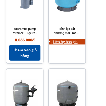
Astramax pump
Bình lọc cát
strainer – Lọc rác
thương mại Emaux
máy bơm hồ bơi
NV Series NV1000
8.086.000
₫
Liên hệ báo giá
hiệu quả
– NV2000 chuẩn
NSF
Thêm vào giỏ
hàng