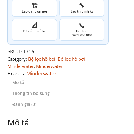
🏗️
🔧
Lắp đặt trọn gói
Bảo trì định kỳ
📐
📞
Tư vấn thiết kế
Hotline
0901 846 888
SKU:
B4316
Category:
Bộ lọc hồ bơi
, 
Bộ lọc hồ bơi
Minderwater
, 
Minderwater
Brands:
Minderwater
Mô tả
Thông tin bổ sung
Đánh giá (0)
Mô tả