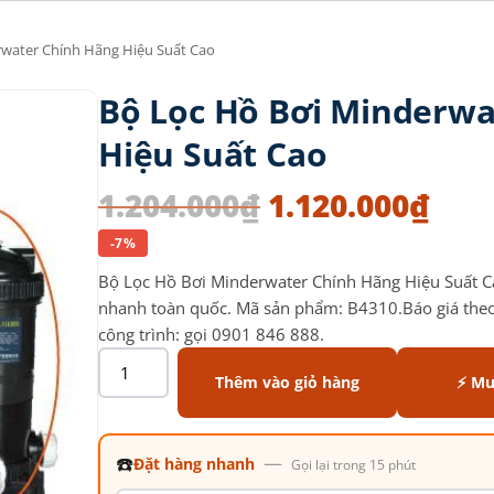
rwater Chính Hãng Hiệu Suất Cao
Bộ Lọc Hồ Bơi Minderwa
Hiệu Suất Cao
1.204.000
₫
1.120.000
₫
-7%
Bộ Lọc Hồ Bơi Minderwater Chính Hãng Hiệu Suất C
nhanh toàn quốc. Mã sản phẩm: B4310.Báo giá theo m
công trình: gọi 0901 846 888.
Thêm vào giỏ hàng
⚡ Mu
☎️
—
Đặt hàng nhanh
Gọi lại trong 15 phút