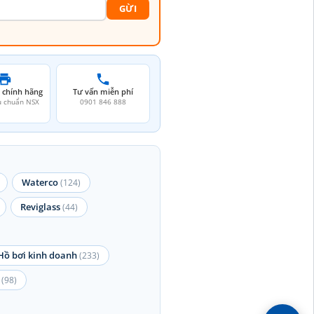
GỪI
 chính hãng
Tư vấn miễn phí
u chuẩn NSX
0901 846 888
Waterco
(124)
Reviglass
(44)
Hồ bơi kinh doanh
(233)
(98)