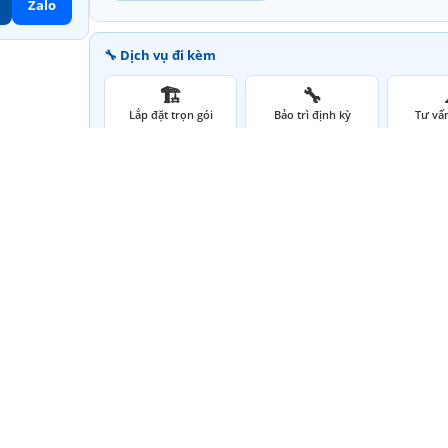
Zalo
🔧 Dịch vụ đi kèm
🏗️
🔧
Lắp đặt trọn gói
Bảo trì định kỳ
Tư vấn
SKU:
B4310
Category:
Bộ lọc hồ bơi
, 
Bộ lọc hồ bơi Minderw
Brands:
Minderwater
ao cứ thay lọc mãi mà n