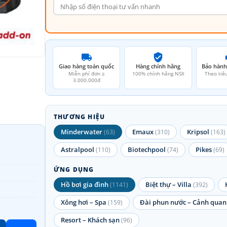
Giao hàng toàn quốc
Hàng chính hãng
Bảo hành
Miễn phí đơn ≥
100% chính hãng NSX
Theo tiê
3.000.000đ
THƯƠNG HIỆU
Minderwater
Emaux
Kripsol
(63)
(310)
(163)
Astralpool
Biotechpool
Pikes
(110)
(74)
(69)
ỨNG DỤNG
Hồ bơi gia đình
Biệt thự – Villa
(1141)
(392)
Xông hơi – Spa
Đài phun nước – Cảnh quan
(159)
Resort – Khách sạn
(96)