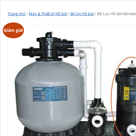
Trang chủ
/
Máy & Thiết bị hồ bơi
/
Bộ lọc hồ bơi
/ Bộ Lọc Hồ Bơi Minde
Giảm giá!