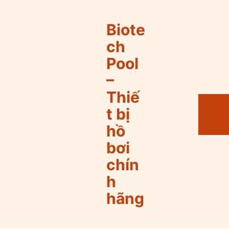
Biote
ch
Pool
–
Thiế
T
t bị
hồ
bơi
chín
h
hãng