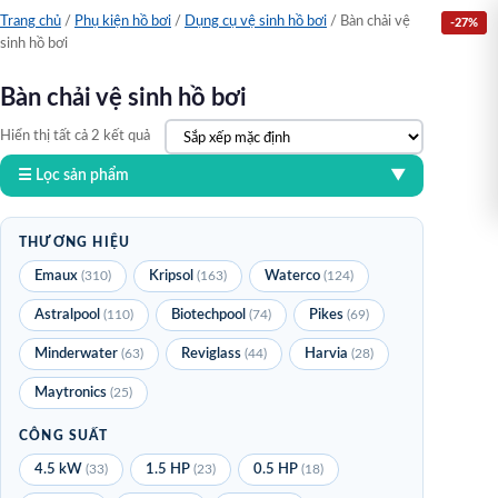
Trang chủ
/
Phụ kiện hồ bơi
/
Dụng cụ vệ sinh hồ bơi
/ Bàn chải vệ
-14%
-27%
sinh hồ bơi
Bàn chải vệ sinh hồ bơi
Hiển thị tất cả 2 kết quả
☰ Lọc sản phẩm
▼
THƯƠNG HIỆU
Emaux
(310)
Kripsol
(163)
Waterco
(124)
Astralpool
(110)
Biotechpool
(74)
Pikes
(69)
Minderwater
(63)
Reviglass
(44)
Harvia
(28)
Maytronics
(25)
CÔNG SUẤT
4.5 kW
(33)
1.5 HP
(23)
0.5 HP
(18)