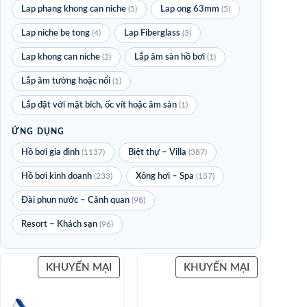
Lap phang khong can niche
(5)
Lap ong 63mm
(5)
Lap niche be tong
(4)
Lap Fiberglass
(3)
Lap khong can niche
(2)
Lắp âm sàn hồ bơi
(1)
Lắp âm tường hoặc nổi
(1)
Lắp đặt với mặt bích, ốc vít hoặc âm sàn
(1)
ỨNG DỤNG
Hồ bơi gia đình
(1137)
Biệt thự – Villa
(387)
Hồ bơi kinh doanh
(233)
Xông hơi – Spa
(157)
Đài phun nước – Cảnh quan
(98)
Resort – Khách sạn
(96)
KHUYẾN MẠI
KHUYẾN MẠI