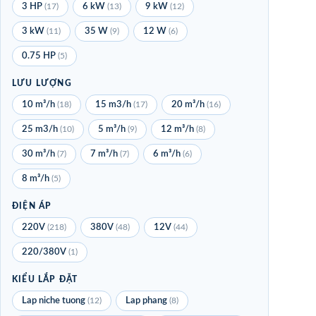
3 HP
(17)
6 kW
(13)
9 kW
(12)
3 kW
(11)
35 W
(9)
12 W
(6)
0.75 HP
(5)
LƯU LƯỢNG
10 m³/h
(18)
15 m3/h
(17)
20 m³/h
(16)
25 m3/h
(10)
5 m³/h
(9)
12 m³/h
(8)
30 m³/h
(7)
7 m³/h
(7)
6 m³/h
(6)
8 m³/h
(5)
ĐIỆN ÁP
220V
(218)
380V
(48)
12V
(44)
220/380V
(1)
KIỂU LẮP ĐẶT
Lap niche tuong
(12)
Lap phang
(8)