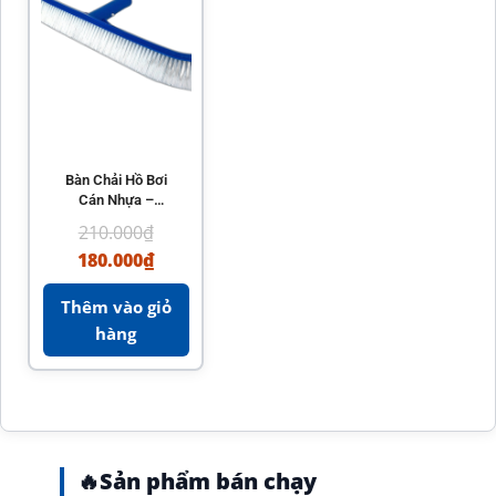
Bàn Chải Hồ Bơi
Cán Nhựa –
Biotech Pool
210.000
₫
180.000
₫
Thêm vào giỏ
hàng
🔥
Sản phẩm bán chạy