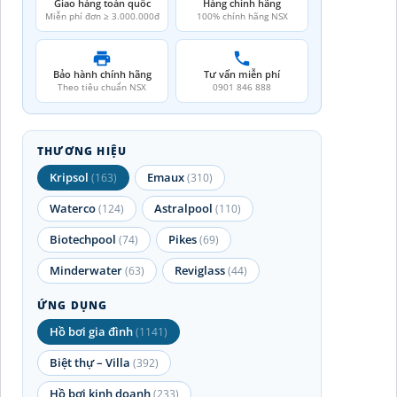
Giao hàng toàn quốc
Hàng chính hãng
Miễn phí đơn ≥ 3.000.000đ
100% chính hãng NSX
Bảo hành chính hãng
Tư vấn miễn phí
Theo tiêu chuẩn NSX
0901 846 888
THƯƠNG HIỆU
Kripsol
Emaux
(163)
(310)
Waterco
Astralpool
(124)
(110)
Biotechpool
Pikes
(74)
(69)
Minderwater
Reviglass
(63)
(44)
ỨNG DỤNG
Hồ bơi gia đình
(1141)
Biệt thự – Villa
(392)
Hồ bơi kinh doanh
(233)