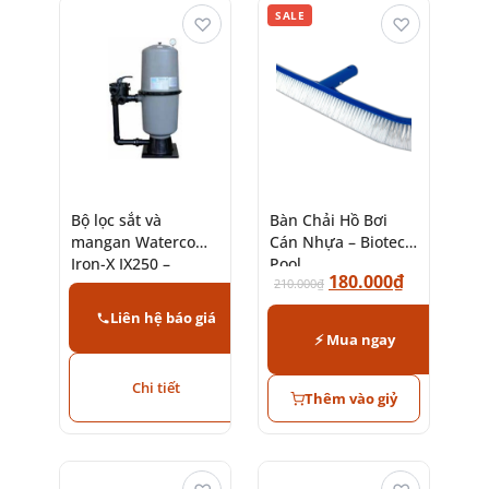
SALE
♡
♡
Bộ lọc sắt và
Bàn Chải Hồ Bơi
mangan Waterco
Cán Nhựa – Biotech
Iron-X IX250 –
Pool
180.000
₫
IX1050 (DMI-Plus)
210.000
₫
Liên hệ báo giá
⚡ Mua ngay
Chi tiết
Thêm vào giỷ