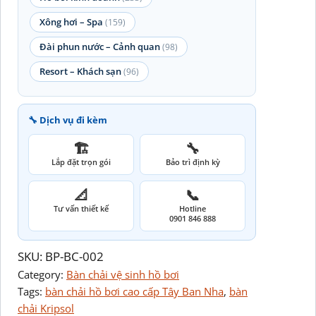
Xông hơi – Spa
(159)
Đài phun nước – Cảnh quan
(98)
Resort – Khách sạn
(96)
🔧 Dịch vụ đi kèm
🏗️
🔧
Lắp đặt trọn gói
Bảo trì định kỳ
📐
📞
Tư vấn thiết kế
Hotline
0901 846 888
SKU:
BP-BC-002
Category:
Bàn chải vệ sinh hồ bơi
Tags:
bàn chải hồ bơi cao cấp Tây Ban Nha
, 
bàn
chải Kripsol