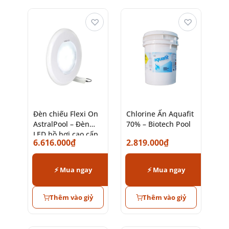
♡
♡
Đèn chiếu Flexi On
Chlorine Ấn Aquafit
AstralPool – Đèn
70% – Biotech Pool
LED hồ bơi cao cấp
6.616.000
₫
2.819.000
₫
chính hãng
⚡ Mua ngay
⚡ Mua ngay
Thêm vào giỷ
Thêm vào giỷ