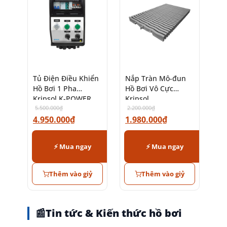
Tủ Điện Điều Khiển
Nắp Tràn Mô-đun
Hồ Bơi 1 Pha
Hồ Bơi Vô Cực
Kripsol K-POWER
Kripsol
5.500.000
₫
2.200.000
₫
4.950.000
₫
1.980.000
₫
⚡ Mua ngay
⚡ Mua ngay
Thêm vào giỷ
Thêm vào giỷ
📰
Tin tức & Kiến thức hồ bơi