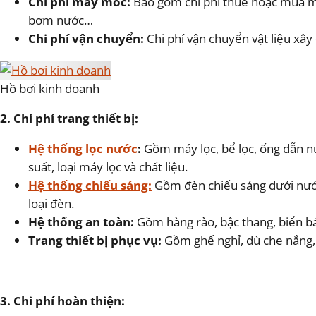
Chi phí máy móc:
Bao gồm chi phí thuê hoặc mua m
bơm nước…
Chi phí vận chuyển:
Chi phí vận chuyển vật liệu xây
Hồ bơi kinh doanh
2. Chi phí trang thiết bị:
Hệ thống lọc nước
:
Gồm máy lọc, bể lọc, ống dẫn n
suất, loại máy lọc và chất liệu.
Hệ thống chiếu sáng:
Gồm đèn chiếu sáng dưới nước,
loại đèn.
Hệ thống an toàn:
Gồm hàng rào, bậc thang, biển b
Trang thiết bị phục vụ:
Gồm ghế nghỉ, dù che nắng, 
3. Chi phí hoàn thiện: