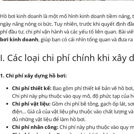
Hồ bơi kinh doanh là một mô hình kinh doanh tiềm năng, t
ngày nắng nóng oi bức. Tuy nhiên, trước khi quyết định đầ
phí đầu tư, chi phí vận hành và các yếu tố liên quan. Bài viế
bơi kinh doanh
, giúp bạn có cái nhìn tổng quan và đưa r
I. Các loại chi phí chính khi xây
1. Chi phí xây dựng hồ bơi:
Chi phí thiết kế:
Bao gồm phí thiết kế bản vẽ hồ bơi
Chi phí này phụ thuộc vào quy mô, độ phức tạp của hồ 
Chi phí vật liệu:
Gồm chi phí bê tông, gạch ốp lát, sơ
điện… Giá cả của vật liệu phụ thuộc vào chất lượng v
đủ những vật liệu để làm hồ bơi.
Chi phí nhân công:
Chi phí này phụ thuộc vào quy m