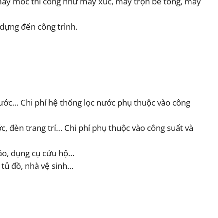
áy móc thi công như máy xúc, máy trộn bê tông, máy
 dựng đến công trình.
ước… Chi phí hệ thống lọc nước phụ thuộc vào công
 đèn trang trí… Chi phí phụ thuộc vào công suất và
áo, dụng cụ cứu hộ…
tủ đồ, nhà vệ sinh…