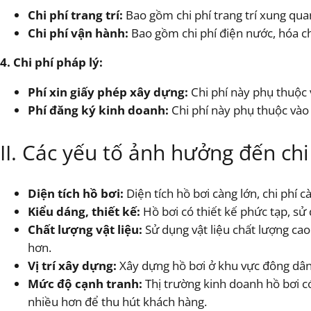
Chi phí trang trí:
Bao gồm chi phí trang trí xung qua
Chi phí vận hành:
Bao gồm chi phí điện nước, hóa chấ
4. Chi phí pháp lý:
Phí xin giấy phép xây dựng:
Chi phí này phụ thuộc 
Phí đăng ký kinh doanh:
Chi phí này phụ thuộc vào 
II. Các yếu tố ảnh hưởng đến ch
Diện tích hồ bơi:
Diện tích hồ bơi càng lớn, chi phí c
Kiểu dáng, thiết kế:
Hồ bơi có thiết kế phức tạp, sử 
Chất lượng vật liệu:
Sử dụng vật liệu chất lượng ca
hơn.
Vị trí xây dựng:
Xây dựng hồ bơi ở khu vực đông dân c
Mức độ cạnh tranh:
Thị trường kinh doanh hồ bơi có
nhiều hơn để thu hút khách hàng.