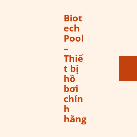
Biot
ech
Pool
–
Thiế
t bị
hồ
bơi
chín
h
hãng